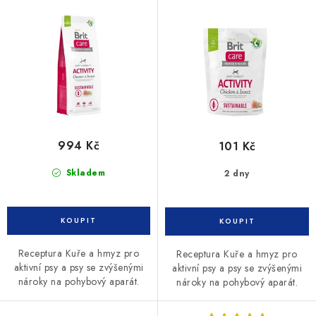
d
o
u
d
k
u
t
k
ů
t
ů
994 Kč
101 Kč
Skladem
2 dny
Receptura Kuře a hmyz pro
Receptura Kuře a hmyz pro
aktivní psy a psy se zvýšenými
aktivní psy a psy se zvýšenými
nároky na pohybový aparát.
nároky na pohybový aparát.