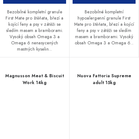
Bezobilné kompletní granule
Bezobilné kompletní
First Mate pro štěňata, březí a
hypoalergenní granule First
kojící feny a psy v zátěži se
Mate pro štěňata, březí a kojící
sledím masem a bramborami.
feny a psy v zátěži se sledím
Vysoký obsah Omega 3 a
masem a bramborami. Vysoký
Omega 6 nenasycených
obsah Omega 3 a Omega 6...
mastných kyselin...
Magnusson Meat & Biscuit
Nuova Fattoria Supreme
Work 14kg
adult 15kg