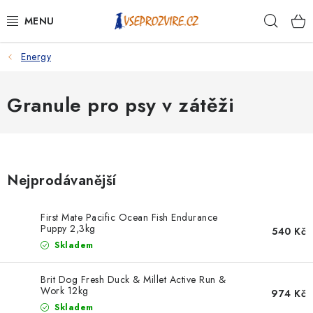
Přejít
Hleda
na
obsah
Energy
PSI
KOČKY
Granule pro psy v zátěži
KONĚ
ANTIPARAZITIKA
Nejprodávanější
PRO CHOVATELE
First Mate Pacific Ocean Fish Endurance
Puppy 2,3kg
540 Kč
NA NEMOCI
Skladem
KRÁLÍCI/HLODAVCI/PTÁCI
Brit Dog Fresh Duck & Millet Active Run &
Work 12kg
974 Kč
Skladem