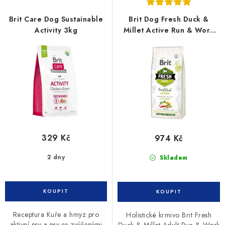
Brit Care Dog Sustainable
Brit Dog Fresh Duck &
Activity 3kg
Millet Active Run & Work
12kg
329 Kč
974 Kč
2 dny
Skladem
Receptura Kuře a hmyz pro
Holistické krmivo Brit Fresh
aktivní psy a psy se zvýšenými