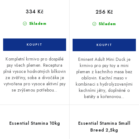
334 Kč
256 Kč
Skladem
Skladem
Kompletní krmivo pro dospělé
Eminent Adult Mini Duck je
psy všech plemen. Receptura
krmivo pro psy toy a mini
plná vysoce hodnotných bílkovin
plemen z kachního masa bez
ze zvěřiny, soba a divočáka je
obilovin. Kachní maso v
vytvořena pro vysoce aktivní psy
kombinaci s hydrolyzovanými
se zvýšenou potřebou...
kachními játry, doplněné o
batáty a kořenovou...
Essential Stamina 10kg
Essential Stamina Small
Breed 2,5kg