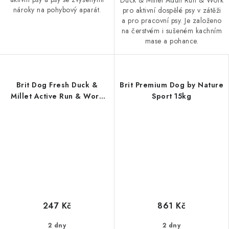
Duck & Millet Adult Run & Work
nároky na pohybový aparát.
pro aktivní dospělé psy v zátěži
a pro pracovní psy. Je založeno
na čerstvém i sušeném kachním
mase a pohance.
Brit Dog Fresh Duck &
Brit Premium Dog by Nature
Millet Active Run & Work
Sport 15kg
2,5kg
247 Kč
861 Kč
2 dny
2 dny