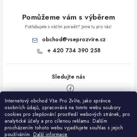
Pomůžeme vám s výběrem
Potřebujete s něčím poradit? Jsme tu pro vás!
obchod
@
vseprozvire.cz
+ 420 734 390 258
Internetový obchod Vše Pro Zvíře, jako správce
Z
osobních údajů, zpracovává na tomto webu soubory
á
cookies pro zlepšování prostředí webových stránek, pro
Informace pro Vás
p
analytické účely a pro cílenou reklamu. Dalším
procházením tohoto webu vyjadřujete souhlas s jejich
a
Ceník dopravy
používáním.
Další informace