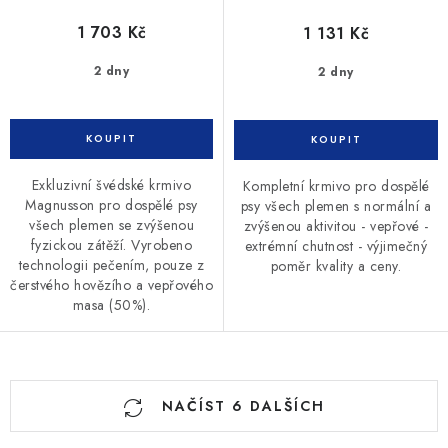
1 703 Kč
1 131 Kč
2 dny
2 dny
Exkluzivní švédské krmivo
Kompletní krmivo pro dospělé
Magnusson pro dospělé psy
psy všech plemen s normální a
všech plemen se zvýšenou
zvýšenou aktivitou - vepřové -
fyzickou zátěží. Vyrobeno
extrémní chutnost - výjimečný
technologii pečením, pouze z
poměr kvality a ceny.
čerstvého hovězího a vepřového
masa (50%).
O
NAČÍST 6 DALŠÍCH
v
l