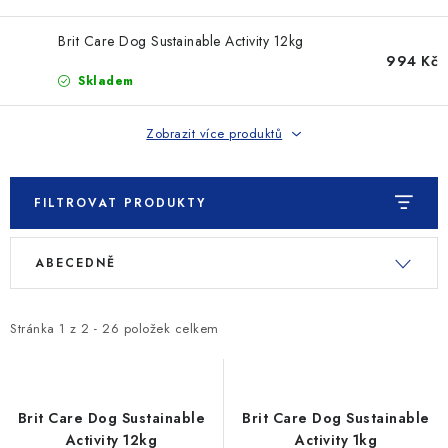
SLEVY
Brit Care Dog Sustainable Activity 12kg
ZNAČKY
994 Kč
Skladem
Ceník dopravy
Kontakty
Obchodní podmínky
Zobrazit více produktů
Podmínky ochrany osobních údajů
FILTROVAT PRODUKTY
V
Ř
ABECEDNĚ
ý
a
p
z
i
e
Stránka
1
z
2
-
26
položek celkem
s
n
p
í
r
p
Brit Care Dog Sustainable
Brit Care Dog Sustainable
o
r
Activity 12kg
Activity 1kg