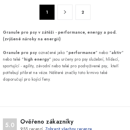
á
S
d
1
2
t
a
r
c
á
Granule pro psy v zátěži - performance, energy a pod.
n
í
(zvýšené nároky na energii)
k
p
o
r
Granule pro psy
označené jako "
performance
" nebo "
aktiv
"
v
v
nebo také "
high energy
" jsou určeny pro psy služební, hlídací,
á
k
sportující - agility, závodní nebo také pro podvyživené psy, kteří
n
y
potřebují přibrat na váze. Některé značky toto krmivo také
í
doporučují pro kojící feny.
v
ý
p
i
s
u
Ověřeno zákazníky
5.0
955
recenzí.
Zobrazit všechny recenze