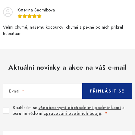
Kateřina Sedmikova
Velmi chutné, našemu kocourovi chutná a pěkně po nich přibral
hubeňour.
Aktuální novinky a akce na váš e-mail
E-mail
PŘIHLÁSIT SE
Souhlasím se
všeobecnými obchodními podmínkami
a
beru na vědomí
zpracování osobních údajů
.