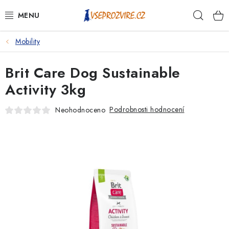
Přejít
Hleda
na
obsah
Mobility
PSI
Brit Care Dog Sustainable
KOČKY
Activity 3kg
KONĚ
Podrobnosti hodnocení
Neohodnoceno
ANTIPARAZITIKA
PRO CHOVATELE
NA NEMOCI
KRÁLÍCI/HLODAVCI/PTÁCI