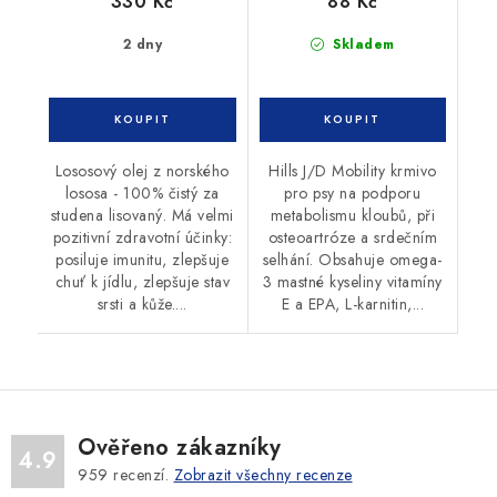
330 Kč
88 Kč
2 dny
Skladem
Lososový olej z norského
Hills J/D Mobility krmivo
lososa - 100% čistý za
pro psy na podporu
studena lisovaný. Má velmi
metabolismu kloubů, při
pozitivní zdravotní účinky:
osteoartróze a srdečním
posiluje imunitu, zlepšuje
selhání. Obsahuje omega-
chuť k jídlu, zlepšuje stav
3 mastné kyseliny vitamíny
srsti a kůže....
E a EPA, L-karnitin,...
Ověřeno zákazníky
4.9
959
recenzí.
Zobrazit všechny recenze