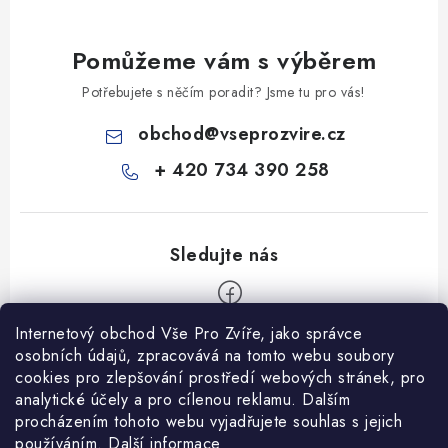
Pomůžeme vám s výběrem
Potřebujete s něčím poradit? Jsme tu pro vás!
obchod
@
vseprozvire.cz
+ 420 734 390 258
Internetový obchod Vše Pro Zvíře, jako správce
Z
osobních údajů, zpracovává na tomto webu soubory
á
cookies pro zlepšování prostředí webových stránek, pro
Informace pro Vás
analytické účely a pro cílenou reklamu. Dalším
p
procházením tohoto webu vyjadřujete souhlas s jejich
a
Ceník dopravy
používáním.
Další informace