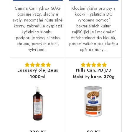
Canina Canhydrox GAG
Kloubní výživa pro psy a
posiluje vazy, šlachy a
kočky Hyalutidin DC
svaly, napomáhá růstu silné
vyrobena pomocí
kostry, zabraňuje dysplazii
bakteriálních kultur
kyčelního kloubu,
zajišťující její maximální
podporuje vývoj silného
vstřebatelnost do kloubů,
chrupu, pevných dásní,
postaví vašeho psa i kočku
vytvrzení...
opět na nohy....
Lososový olej Zeus
Hills Can. PD J/D
1000ml
Mobility konz. 370g