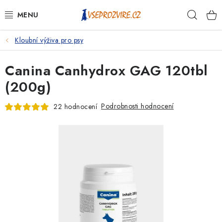
Přejít
Hleda
na
obsah
Kloubní výživa pro psy
PSI
Canina Canhydrox GAG 120tbl
KOČKY
(200g)
KONĚ
Podrobnosti hodnocení
22 hodnocení
ANTIPARAZITIKA
PRO CHOVATELE
NA NEMOCI
KRÁLÍCI/HLODAVCI/PTÁCI