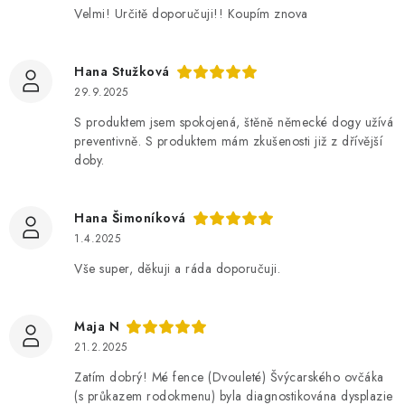
í
Velmi! Určitě doporučuji!! Koupím znova
Hana Stužková
29.9.2025
S produktem jsem spokojená, štěně německé dogy užívá
preventivně. S produktem mám zkušenosti již z dřívější
doby.
Hana Šimoníková
1.4.2025
Vše super, děkuji a ráda doporučuji.
Maja N
21.2.2025
Zatím dobrý! Mé fence (Dvouleté) Švýcarského ovčáka
(s průkazem rodokmenu) byla diagnostikována dysplazie