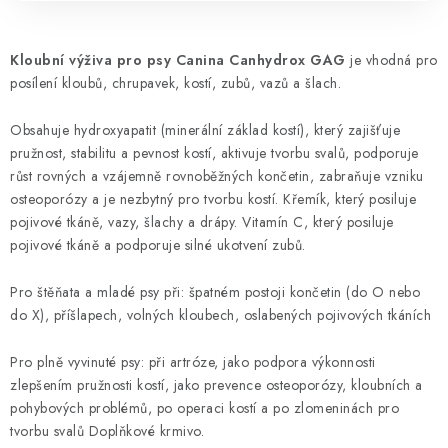
Kloubní výživa pro psy Canina Canhydrox GAG
je vhodná pro
posílení kloubů, chrupavek, kostí, zubů, vazů a šlach.
Obsahuje hydroxyapatit (minerální základ kostí), který zajišťuje
pružnost, stabilitu a pevnost kostí, aktivuje tvorbu svalů, podporuje
růst rovných a vzájemně rovnoběžných končetin, zabraňuje vzniku
osteoporózy a je nezbytný pro tvorbu kostí. Křemík, který posiluje
pojivové tkáně, vazy, šlachy a drápy. Vitamín C, který posiluje
pojivové tkáně a podporuje silné ukotvení zubů.
Pro štěňata a mladé psy při: špatném postoji končetin (do O nebo
do X), příšlapech, volných kloubech, oslabených pojivových tkáních
Pro plně vyvinuté psy: při artróze, jako podpora výkonnosti
zlepšením pružnosti kostí, jako prevence osteoporózy, kloubních a
pohybových problémů, po operaci kostí a po zlomeninách pro
tvorbu svalů Doplňkové krmivo.