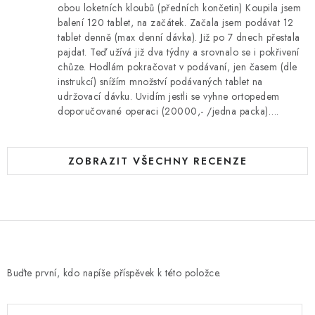
obou loketních kloubů (předních končetin) Koupila jsem
balení 120 tablet, na začátek. Začala jsem podávat 12
tablet denně (max denní dávka). Již po 7 dnech přestala
pajdat. Teď užívá již dva týdny a srovnalo se i pokřivení
chůze. Hodlám pokračovat v podávaní, jen časem (dle
instrukcí) snížím množství podávaných tablet na
udržovací dávku. Uvidím jestli se vyhne ortopedem
doporučované operaci (20000,- /jedna packa)….
ZOBRAZIT VŠECHNY RECENZE
Buďte první, kdo napíše příspěvek k této položce.