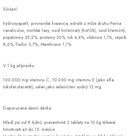
Složení:
hydroxyapatit, pivovarské kvasnice, extrakt z mlže druhu Perna
canaliculus, mořské řasy, oxid hořečnatý (hořčík), oxid křemičitý,
popeloviny 35,2%, proteiny 20%, tuk 4,4%, vláknina 1,1%, vápník
8,6%, fosfor 3,7%, Menthionin 1,1%.
V 1 kg přípravku:
100.000 mg vitaminu C, 10.000 mg vitaminu E (jako alfa-
tokoferolacetát), selen jako seleničitan sodný 12 mg.
Doporučená denní dávka:
Mladí psi od 8 týdnů: preventivně 2 tablety na 10 kg tělesné
hmotnosti až do 15. měsíce.