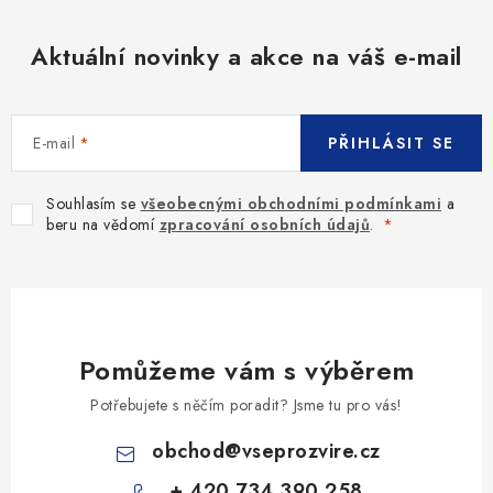
Aktuální novinky a akce na váš e-mail
E-mail
PŘIHLÁSIT SE
Souhlasím se
všeobecnými obchodními podmínkami
a
beru na vědomí
zpracování osobních údajů
.
Pomůžeme vám s výběrem
Potřebujete s něčím poradit? Jsme tu pro vás!
obchod
@
vseprozvire.cz
+ 420 734 390 258