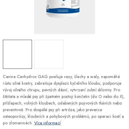
SLEVY
ZNAČKY
Ceník dopravy
Kontakty
Obchodní podmínky
Podmínky ochrany osobních údajů
Canina Canhydrox GAG posiluje vazy, šlachy a svaly, napomáhá
růstu silné kostry, zabraňuje dysplazii kyčelního kloubu, podporuje
vývoj silného chrupu, pevných dásní, vytvrzení zubní skloviny. Pro
štěňata a mladé psy při špatném postoji končetin (do O nebo do X),
příšlapech, volných kloubech, oslabených pojivových tkáních nebo
preventivně. Pro dospělé psy při artróze, jako prevence
osteoporózy, kloubních a pohybových problémů, po operaci kostí a
po zlomeninách.
Více informací