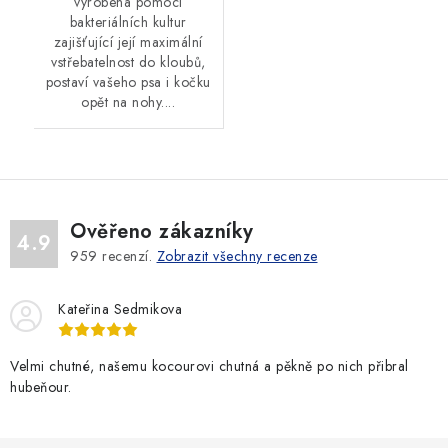
vyrobena pomocí
bakteriálních kultur
zajišťující její maximální
vstřebatelnost do kloubů,
postaví vašeho psa i kočku
opět na nohy....
Ověřeno zákazníky
4.9
959
recenzí.
Zobrazit všechny recenze
Kateřina Sedmikova
Velmi chutné, našemu kocourovi chutná a pěkně po nich přibral
hubeňour.