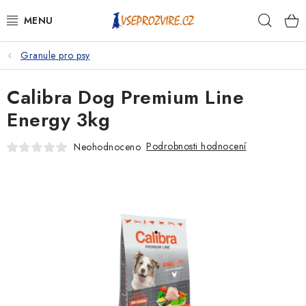
Přejít
Hleda
na
obsah
Granule pro psy
PSI
Calibra Dog Premium Line
KOČKY
Energy 3kg
KONĚ
Podrobnosti hodnocení
Neohodnoceno
ANTIPARAZITIKA
PRO CHOVATELE
NA NEMOCI
KRÁLÍCI/HLODAVCI/PTÁCI