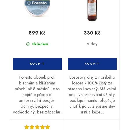
899 Kč
330 Kč
Skladem
2 dny
Foresto obojek proti
Lososový olej z norského
blechám a klíšťatům
lososa - 100% čistý za
působí až 8 měsíců. Je to
studena lisovaný. Má velmi
nejdéle působící
pozitivní zdravotní účinky:
antiparazitní obojek.
posiluje imunitu, zlepšuje
Účinný, bezpečný,
chuť k jídlu, zlepšuje stav
voděodolný, bez zápachu.
srsti a kůže....