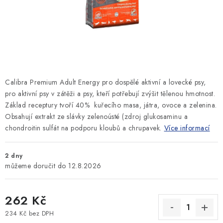
SLEVY
ZNAČKY
Ceník dopravy
Kontakty
Obchodní podmínky
Podmínky ochrany osobních údajů
Calibra Premium Adult Energy pro dospělé aktivní a lovecké psy,
pro aktivní psy v zátěži a psy, kteří potřebují zvýšit tělenou hmotnost.
Základ receptury tvoří 40% kuřecího masa, játra, ovoce a zelenina.
Obsahují extrakt ze slávky zelenoústé (zdroj glukosaminu a
chondroitin sulfát na podporu kloubů a chrupavek.
Více informací
2 dny
12.8.2026
262 Kč
234 Kč bez DPH
Měrná cena: