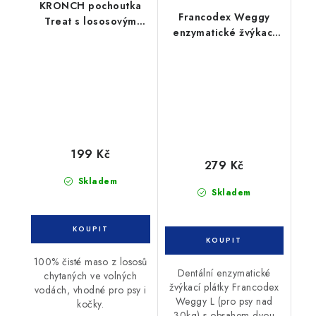
KRONCH pochoutka
Francodex Weggy
Treat s lososovým
enzymatické žvýkací
olejem 100% 600g
plátky L 490g
199 Kč
279 Kč
Skladem
Skladem
100% čisté maso z lososů
Dentální enzymatické
chytaných ve volných
žvýkací plátky Francodex
vodách, vhodné pro psy i
Weggy L (pro psy nad
kočky.
30kg) s obsahem dvou