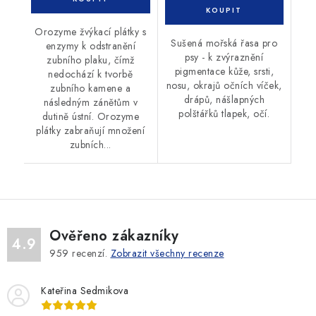
Orozyme žvýkací plátky s
Sušená mořská řasa pro
enzymy k odstranění
psy - k zvýraznění
zubního plaku, čímž
pigmentace kůže, srsti,
nedochází k tvorbě
nosu, okrajů očních víček,
zubního kamene a
drápů, nášlapných
následným zánětům v
polštářků tlapek, očí.
dutině ústní. Orozyme
plátky zabraňují množení
zubních...
Ověřeno zákazníky
4.9
959
recenzí.
Zobrazit všechny recenze
Kateřina Sedmikova