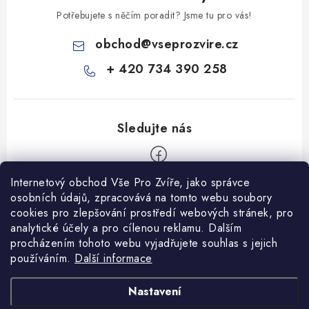
Potřebujete s něčím poradit? Jsme tu pro vás!
obchod
@
vseprozvire.cz
+ 420 734 390 258
Internetový obchod Vše Pro Zvíře, jako správce
Z
osobních údajů, zpracovává na tomto webu soubory
á
cookies pro zlepšování prostředí webových stránek, pro
Informace pro Vás
analytické účely a pro cílenou reklamu. Dalším
p
procházením tohoto webu vyjadřujete souhlas s jejich
a
Ceník dopravy
používáním.
Další informace
t
Kontakty
í
Obchodní podmínky
Heuréka recenze
VseProZvire.cz 2011-2024
Nastavení
VetPlus
Obchodní podmínky