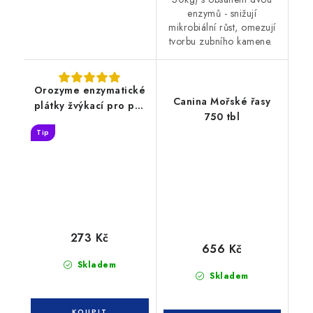
enzymů - snižují
mikrobiální růst, omezují
tvorbu zubního kamene.
Orozyme enzymatické
Canina Mořské řasy
plátky žvýkací pro psy
750 tbl
M
Tip
273 Kč
656 Kč
Skladem
Skladem