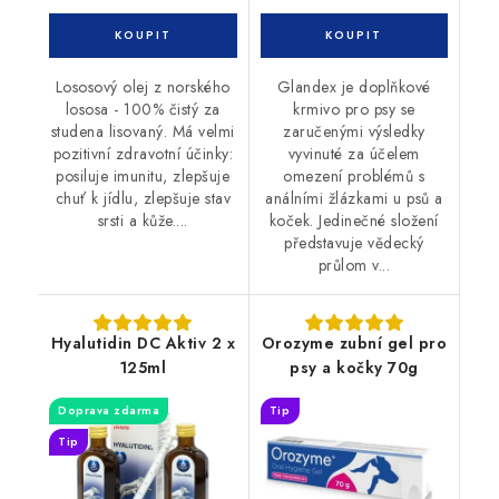
Lososový olej z norského
Glandex je doplňkové
lososa - 100% čistý za
krmivo pro psy se
studena lisovaný. Má velmi
zaručenými výsledky
pozitivní zdravotní účinky:
vyvinuté za účelem
posiluje imunitu, zlepšuje
omezení problémů s
chuť k jídlu, zlepšuje stav
análními žlázkami u psů a
srsti a kůže....
koček. Jedinečné složení
představuje vědecký
průlom v...
Hyalutidin DC Aktiv 2 x
Orozyme zubní gel pro
125ml
psy a kočky 70g
Doprava zdarma
Tip
Tip