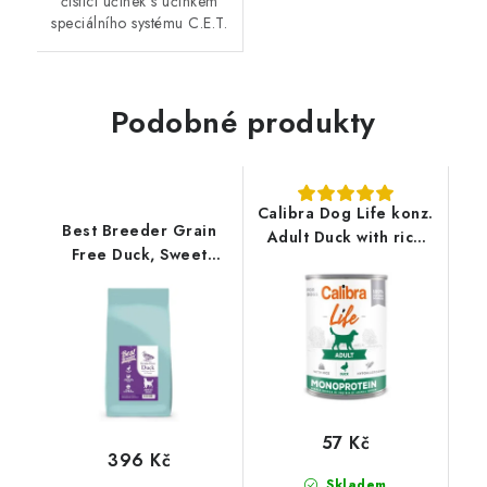
čistící účinek s účinkem
speciálního systému C.E.T.
Podobné produkty
Calibra Dog Life konz.
Best Breeder Grain
Adult Duck with rice
Free Duck, Sweet
400g
Potato & Orange 2kg
57 Kč
396 Kč
Skladem