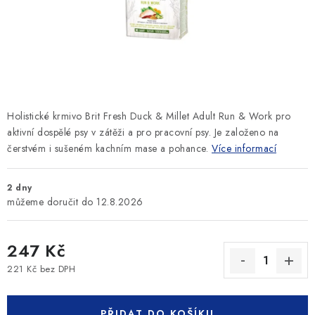
SLEVY
ZNAČKY
Ceník dopravy
Kontakty
Obchodní podmínky
Podmínky ochrany osobních údajů
Holistické krmivo Brit Fresh Duck & Millet Adult Run & Work pro
aktivní dospělé psy v zátěži a pro pracovní psy. Je založeno na
čerstvém i sušeném kachním mase a pohance.
Více informací
2 dny
12.8.2026
247 Kč
221 Kč bez DPH
Měrná cena:
PŘIDAT DO KOŠÍKU