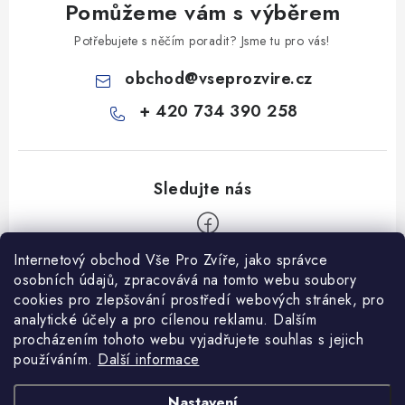
Pomůžeme vám s výběrem
Potřebujete s něčím poradit? Jsme tu pro vás!
obchod
@
vseprozvire.cz
+ 420 734 390 258
Internetový obchod Vše Pro Zvíře, jako správce
Z
osobních údajů, zpracovává na tomto webu soubory
á
cookies pro zlepšování prostředí webových stránek, pro
Informace pro Vás
analytické účely a pro cílenou reklamu. Dalším
p
procházením tohoto webu vyjadřujete souhlas s jejich
a
Ceník dopravy
používáním.
Další informace
t
Kontakty
í
Obchodní podmínky
Heuréka recenze
VseProZvire.cz 2011-2024
Nastavení