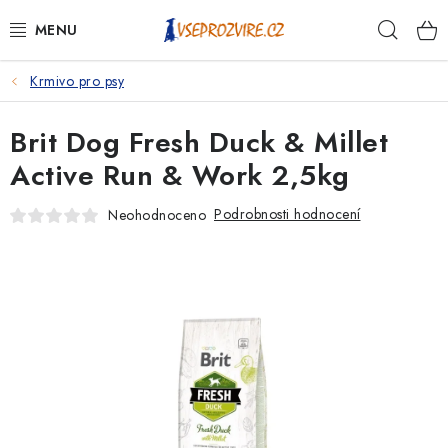
Přejít
Hleda
na
obsah
Krmivo pro psy
PSI
Brit Dog Fresh Duck & Millet
KOČKY
Active Run & Work 2,5kg
KONĚ
Podrobnosti hodnocení
Neohodnoceno
ANTIPARAZITIKA
PRO CHOVATELE
NA NEMOCI
KRÁLÍCI/HLODAVCI/PTÁCI