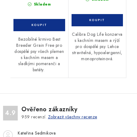
Skladem
Calibra Dog Life konzerva
Bezobilné krmivo Best
s kachním masem a rýží
Breeder Grain Free pro
pro dospělé psy. Lehce
dospělé psy všech plemen
stravitelná, hypoalergenní,
s kachním masem a
monoproteinová.
sladkými pomeranči a
batáty.
Ověřeno zákazníky
4.9
959
recenzí.
Zobrazit všechny recenze
Kateřina Sedmikova