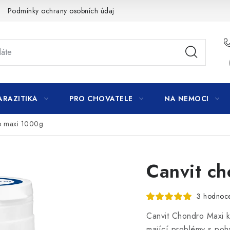
Podmínky ochrany osobních údajů
ARAZITIKA
PRO CHOVATELE
NA NEMOCI
o maxi 1000g
Canvit c
3 hodnoc
Canvit Chondro Maxi k
mající problémy s poh