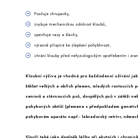
Posiluje chrupavky,
zvyšuje mechanickou odolnost kloubů,
zpevňuje vazy a šlachy,
výrazně přispívá ke zlepšení pohyblivosti,
chrání klouby před nefyziologickým opotřebením i zra
Kloubní výživa je vhodná pro každodenní užívání jak
štěňat velkých a obřích plemen, mladých rostoucích 
seniorů a stárnoucích psů, dospělých psů v zátěži n
pohybových obtíží (plemena s předpokladem genetick
pohybovém aparátu např.: labradorský retrívr, německ
Slouží také jako doplněk léčby při akutních i chroni