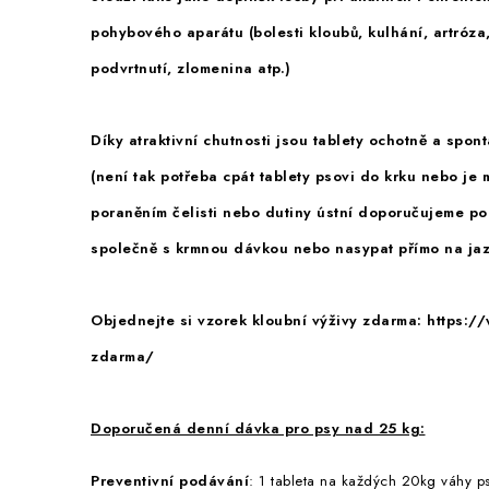
pohybového aparátu
(bolesti kloubů, kulhání, artróza
podvrtnutí, zlomenina atp.)
Díky atraktivní chutnosti jsou tablety ochotně a spon
(není tak potřeba cpát tablety psovi do krku nebo je 
poraněním čelisti nebo dutiny ústní doporučujeme po
společně s krmnou dávkou nebo nasypat přímo na jaz
Objednejte si vzorek kloubní výživy zdarma:
https:/
zdarma/
Doporučená denní dávka pro psy nad 25 kg:
Preventivní podávání
: 1 tableta na každých 20kg váhy p