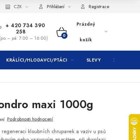
CZK
Přihlášení
Registrace
Prázdný
+ 420 734 390
258
NÁKUPNÍ
(po – pá: 7:00 – 16:00)
košík
KOŠÍK
KRÁLÍCI/HLODAVCI/PTÁCI
SLEVY
ZNAČKY
hondro maxi 1000g
Podrobnosti hodnocení
ení
 regeneraci kloubních chrupavek a vaziv u psů
ybovým nebo vazivovým aparátem, při dysplazii