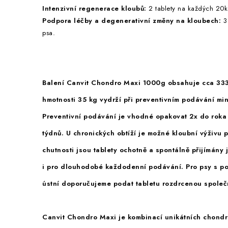
Intenzivní regenerace kloubů:
2 tablety na každých 20k
Podpora léčby a degenerativní změny na kloubech:
3 
psa.
Balení Canvit Chondro Maxi 1000g obsahuje cca 333
hmotnosti 35 kg vydrží při preventivním podávání mi
Preventivní podávání je vhodné opakovat 2x do roka
týdnů.
U chronických obtíží je možné kloubní výživu p
chutnosti jsou tablety ochotně a spontálně přijímány
i pro dlouhodobé každodenní podávání. Pro psy s po
ústní doporučujeme podat tabletu rozdrcenou společ
Canvit Chondro Maxi je kombinací unikátních chondro