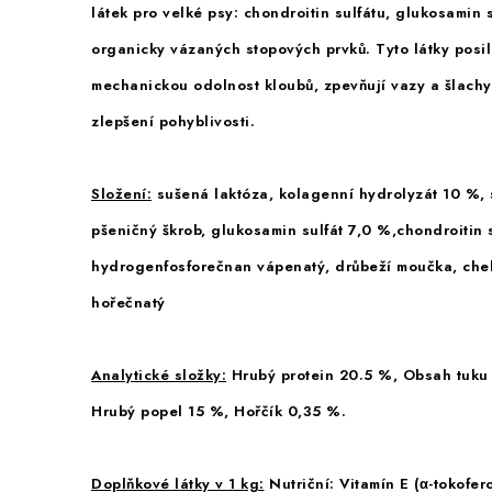
látek pro velké psy: chondroitin sulfátu, glukosamin 
organicky vázaných stopových prvků. Tyto látky posil
mechanickou odolnost kloubů, zpevňují vazy a šlachy 
zlepšení pohyblivosti.
Složení:
sušená laktóza, kolagenní hydrolyzát 10 %, 
pšeničný škrob, glukosamin sulfát 7,0 %,chondroitin 
hydrogenfosforečnan vápenatý, drůbeží moučka, chel
hořečnatý
Analytické složky:
Hrubý protein 20.5 %, Obsah tuku
Hrubý popel 15 %, Hořčík 0,35 %.
Doplňkové látky v 1 kg:
Nutriční: Vitamín E (α-tokofer