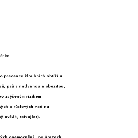
něním.
o prevence kloubních obtíží u
psů, psů s nadváhou a obezitou,
ebo zvýšeným rizikem
ých a růstových vad na
ý ovčák, rotvajler).
ckých onemocnění i po úrazech