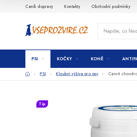
Přejít
Ceník dopravy
Kontakty
Obchodní podmínky
na
obsah
PSI
KOČKY
KONĚ
ANTIP
Domů
PSI
Kloubní výživa pro psy
Canvit chondr
Tip