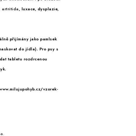
,
artritida
, luxace, dysplazie,
tálně přijímány jako pamlsek
maskovat do jídla). Pro psy s
dat tabletu rozdrcenou
yk.
/www.milujupohyb.cz/vzorek-
sa.