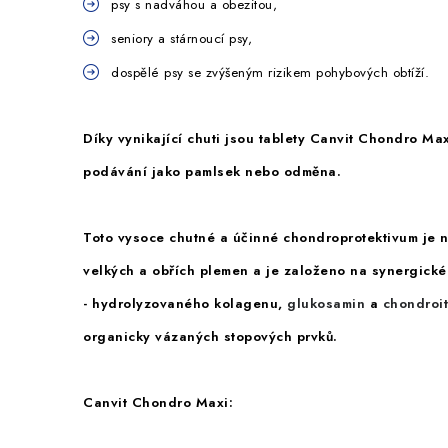
psy s nadváhou a obezitou,
seniory a stárnoucí psy,
dospělé psy se zvýšeným rizikem pohybových obtíží.
Díky vynikající chuti jsou tablety Canvit Chondro Ma
podávání jako pamlsek
nebo odměna.
Toto vysoce chutné a účinné chondroprotektivum je
n
velkých a obřích plemen
a je založeno na synergické
- hydrolyzovaného kolagenu,
glukosamin
a
chondroit
organicky vázaných stopových prvků.
Canvit Chondro Maxi: