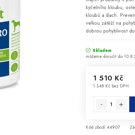
kyčelního kloubu, ost
kloubů a šlach. Preve
velkou zátěží na pohy
dobrou pohyblivost do
Skladem
10.8
1 510 Kč
1 348 Kč bez DPH
Měrná cena:
Kód zboží:
44907
Zá