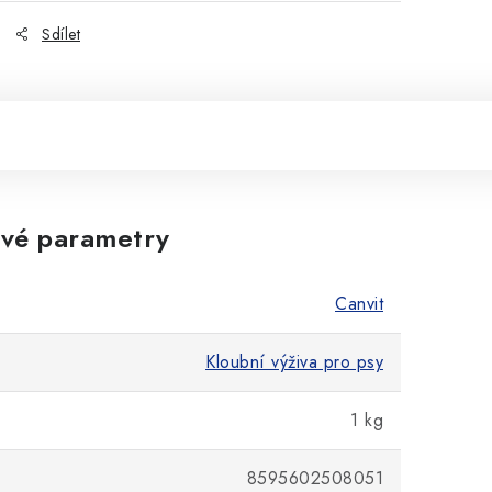
Sdílet
vé parametry
Canvit
Kloubní výživa pro psy
1 kg
8595602508051