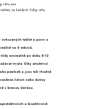
g váhy psa.
tablety na každých 20kg váhy
 ochucených tablet a psovi o
nimálně na 6 měsíců.
 vždy minimálně po dobu 8-12
odávat trvale.
Díky atraktivní
 jako pamlsek a jsou tak vhodné
raněním čelisti nebo dutiny
ně s krmnou dávkou.
protektivních a bioaktivních