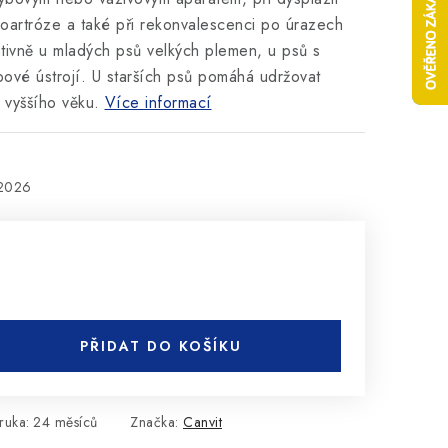
eoartróze a také při rekonvalescenci po úrazech
ntivně u mladých psů velkých plemen, u psů s
bové ústrojí. U starších psů pomáhá udržovat
 vyššího věku.
Více informací
.2026
PŘIDAT DO KOŠÍKU
ruka
:
24 měsíců
Značka:
Canvit