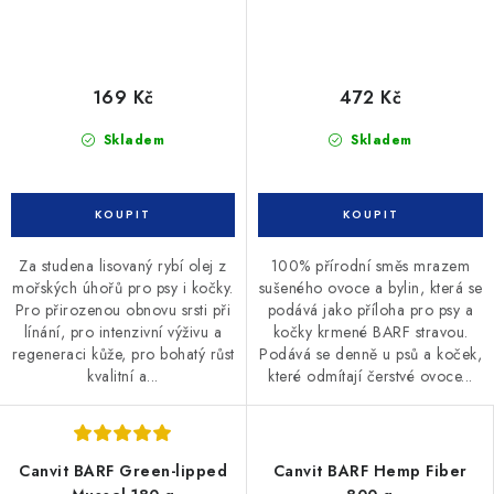
169 Kč
472 Kč
Skladem
Skladem
Za studena lisovaný rybí olej z
100% přírodní směs mrazem
mořských úhořů pro psy i kočky.
sušeného ovoce a bylin, která se
Pro přirozenou obnovu srsti při
podává jako příloha pro psy a
línání, pro intenzivní výživu a
kočky krmené BARF stravou.
regeneraci kůže, pro bohatý růst
Podává se denně u psů a koček,
kvalitní a...
které odmítají čerstvé ovoce...
Canvit BARF Green-lipped
Canvit BARF Hemp Fiber