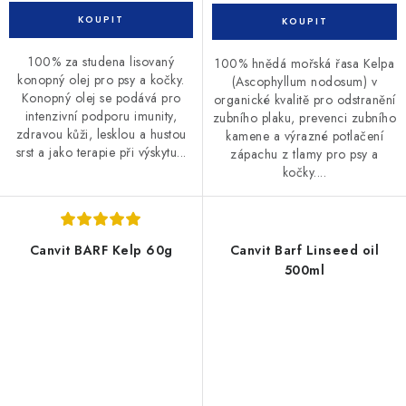
100% za studena lisovaný
100% hnědá mořská řasa Kelpa
konopný olej pro psy a kočky.
(Ascophyllum nodosum) v
Konopný olej se podává pro
organické kvalitě pro odstranění
intenzivní podporu imunity,
zubního plaku, prevenci zubního
zdravou kůži, lesklou a hustou
kamene a výrazné potlačení
srst a jako terapie při výskytu...
zápachu z tlamy pro psy a
kočky....
Canvit BARF Kelp 60g
Canvit Barf Linseed oil
500ml