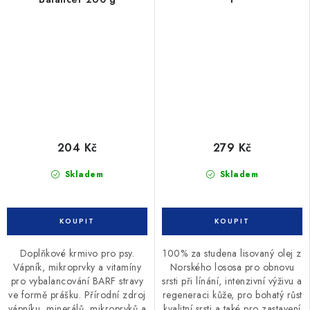
204 Kč
279 Kč
Skladem
Skladem
Doplňkové krmivo pro psy.
100% za studena lisovaný olej z
Vápník, mikroprvky a vitamíny
Norského lososa pro obnovu
pro vybalancování BARF stravy
srsti při línání, intenzivní výživu a
ve formě prášku. Přírodní zdroj
regeneraci kůže, pro bohatý růst
vápníku, minerálů, mikroprvků a
kvalitní srsti a také pro zastavení