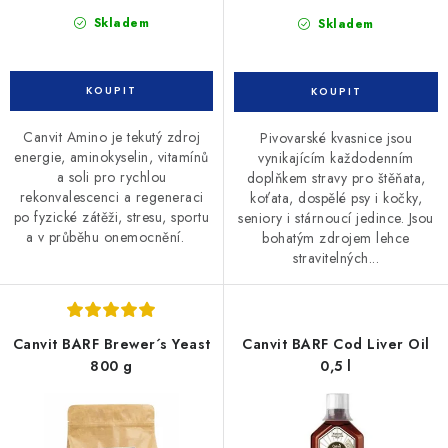
Skladem
Skladem
Canvit Amino je tekutý zdroj
Pivovarské kvasnice jsou
energie, aminokyselin, vitamínů
vynikajícím každodenním
a soli pro rychlou
doplňkem stravy pro štěňata,
rekonvalescenci a regeneraci
koťata, dospělé psy i kočky,
po fyzické zátěži, stresu, sportu
seniory i stárnoucí jedince. Jsou
a v průběhu onemocnění.
bohatým zdrojem lehce
stravitelných...
Canvit BARF Brewer´s Yeast
Canvit BARF Cod Liver Oil
800 g
0,5 l