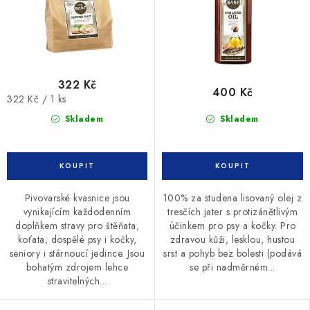
322 Kč
400 Kč
Měrná
322 Kč / 1 ks
cena:
Skladem
Skladem
100% za studena lisovaný olej z
Pivovarské kvasnice jsou
tresčích jater s protizánětlivým
vynikajícím každodenním
účinkem pro psy a kočky. Pro
doplňkem stravy pro štěňata,
zdravou kůži, lesklou, hustou
koťata, dospělé psy i kočky,
srst a pohyb bez bolesti (podává
seniory i stárnoucí jedince. Jsou
se při nadměrném...
bohatým zdrojem lehce
stravitelných...