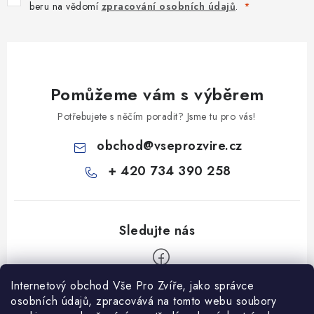
beru na vědomí
zpracování osobních údajů
.
Pomůžeme vám s výběrem
Potřebujete s něčím poradit? Jsme tu pro vás!
obchod
@
vseprozvire.cz
+ 420 734 390 258
Internetový obchod Vše Pro Zvíře, jako správce
Z
osobních údajů, zpracovává na tomto webu soubory