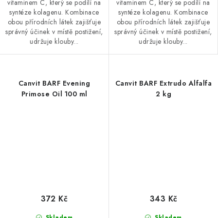
vitaminem C, který se podílí na
vitaminem C, který se podílí na
syntéze kolagenu. Kombinace
syntéze kolagenu. Kombinace
obou přírodních látek zajišťuje
obou přírodních látek zajišťuje
správný účinek v místě postižení,
správný účinek v místě postižení,
udržuje klouby...
udržuje klouby...
Canvit BARF Evening
Canvit BARF Extrudo Alfalfa
Primose Oil 100 ml
2 kg
372 Kč
343 Kč
Skladem
Skladem