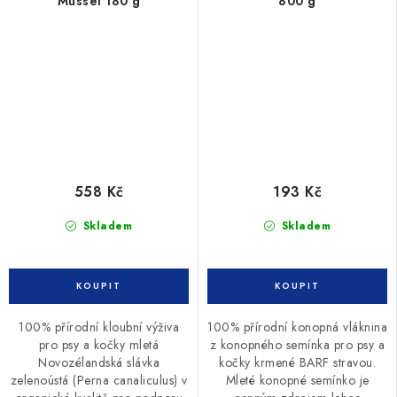
Mussel 180 g
800 g
558 Kč
193 Kč
Skladem
Skladem
100% přírodní kloubní výživa
100% přírodní konopná vláknina
pro psy a kočky mletá
z konopného semínka pro psy a
Novozélandská slávka
kočky krmené BARF stravou.
zelenoústá (Perna canaliculus) v
Mleté konopné semínko je