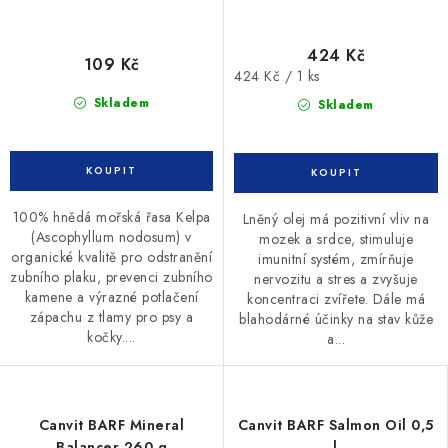
424 Kč
109 Kč
Měrná
424 Kč / 1 ks
cena:
Skladem
Skladem
100% hnědá mořská řasa Kelpa
Lněný olej má pozitivní vliv na
(Ascophyllum nodosum) v
mozek a srdce, stimuluje
organické kvalitě pro odstranění
imunitní systém, zmírňuje
zubního plaku, prevenci zubního
nervozitu a stres a zvyšuje
kamene a výrazné potlačení
koncentraci zvířete. Dále má
zápachu z tlamy pro psy a
blahodárné účinky na stav kůže
kočky....
a...
Canvit BARF Mineral
Canvit BARF Salmon Oil 0,5
Balancer 260 g
l