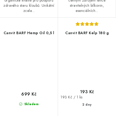
organické kvalitě pro podporu
cenným zdrojem lehce
zdravého stavu kloubů. Unikátní
stravitelných bílkovin,
zcela...
esenciálních...
Canvit BARF Hemp Oil 0,5 l
Canvit BARF Kelp 180 g
193 Kč
699 Kč
Měrná
193 Kč / 1 ks
cena:
Skladem
2 dny