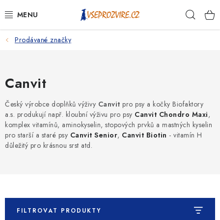
Přejít
Hleda
na
obsah
Prodávané značky
PSI
KOČKY
Canvit
KONĚ
Český výrobce doplňků výživy
Canvit
pro psy a kočky Biofaktory
a.s. produkují např. kloubní výživu pro psy
Canvit Chondro Maxi
,
ANTIPARAZITIKA
komplex vitamínů, aminokyselin, stopových prvků a mastných kyselin
pro starší a staré psy
Canvit Senior
,
Canvit Biotin
- vitamín H
PRO CHOVATELE
důležitý pro krásnou srst atd.
NA NEMOCI
KRÁLÍCI/HLODAVCI/PTÁCI
FILTROVAT PRODUKTY