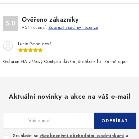
k
p
o
r
v
v
Ověřeno zákazníky
5.0
á
k
954
recenzí.
Zobrazit všechny recenze
n
y
í
v
Lucie Rathousová
ý
p
Geloren HA višňový Contipro dávám již několik let. Za mě super.
i
s
u
Aktuální novinky a akce na váš e-mail
ODEBÍRAT
Souhlasím se
všeobecnými obchodními podmínkami
a