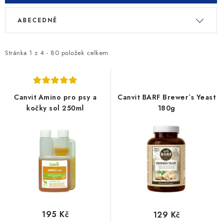
SLEVY
V
Ř
ABECEDNĚ
ý
a
ZNAČKY
p
z
i
e
Stránka
1
z
4
-
80
položek celkem
Ceník dopravy
Kontakty
Obchodní podmínky
s
n
Podmínky ochrany osobních údajů
p
í
r
p
Canvit Amino pro psy a
Canvit BARF Brewer´s Yeast
o
r
kočky sol 250ml
180g
d
o
u
d
k
u
t
k
ů
t
ů
195 Kč
129 Kč