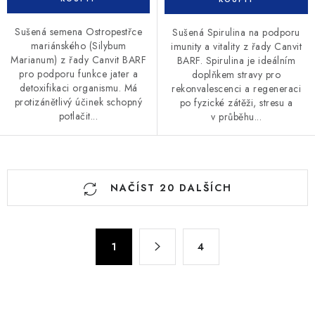
Sušená semena Ostropestřce
Sušená Spirulina na podporu
mariánského (Silybum
imunity a vitality z řady Canvit
Marianum) z řady Canvit BARF
BARF. Spirulina je ideálním
pro podporu funkce jater a
doplňkem stravy pro
detoxifikaci organismu. Má
rekonvalescenci a regeneraci
protizánětlivý účinek schopný
po fyzické zátěži, stresu a
potlačit...
v průběhu...
O
NAČÍST 20 DALŠÍCH
v
l
á
S
d
1
4
t
a
r
c
á
n
í