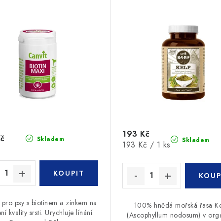
193 Kč
Kč
Skladem
Skladem
Měrná
193 Kč / 1 ks
cena:
y pro psy s biotinem a zinkem na
100% hnědá mořská řasa K
ní kvality srsti. Urychluje línání.
(Ascophyllum nodosum) v org