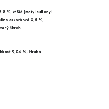
 6,8 %, MSM (metyl sulfonyl
elina askorbová 0,5 %,
ovaný škrob
lhkost 9,04 %, Hrubá