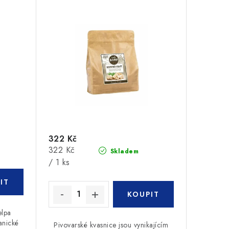
322 Kč
Měrná
322 Kč
Skladem
cena:
/ 1 ks
elpa
anické
Pivovarské kvasnice jsou vynikajícím