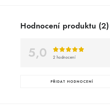
V
Hodnocení produktu (2)
ý
p
i
5,0
s
2 hodnocení
h
o
d
PŘIDAT HODNOCENÍ
n
o
c