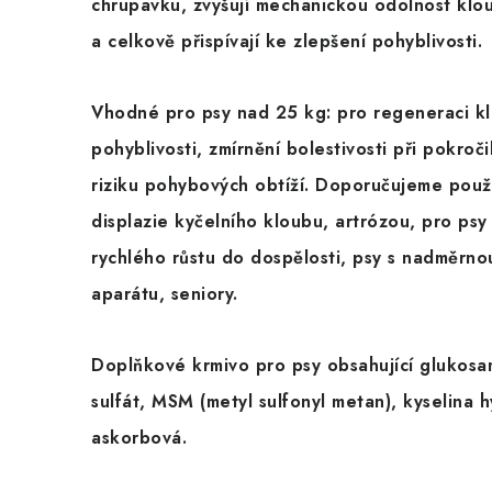
chrupavku, zvyšují mechanickou odolnost klou
a celkově přispívají ke zlepšení pohyblivosti.
Vhodné pro psy nad 25 kg: pro regeneraci kl
pohyblivosti, zmírnění bolestivosti při pokroč
riziku pohybových obtíží. Doporučujeme použ
displazie kyčelního kloubu, artrózou, pro ps
rychlého růstu do dospělosti, psy s nadměrn
aparátu, seniory.
Doplňkové krmivo pro psy obsahující
glukosa
sulfát, MSM (metyl sulfonyl metan),
kyselina 
askorbová.