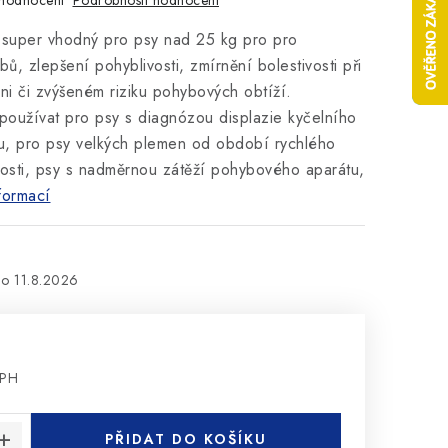
hodnocení
 super vhodný pro psy nad 25 kg pro pro
bů, zlepšení pohyblivosti, zmírnění bolestivosti při
ni či zvýšeném riziku pohybových obtíží.
oužívat pro psy s diagnózou displazie kyčelního
ou, pro psy velkých plemen od období rychlého
losti, psy s nadměrnou zátěží pohybového aparátu,
formací
11.8.2026
DPH
:
PŘIDAT DO KOŠÍKU