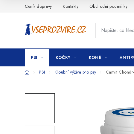
Přejít
Ceník dopravy
Kontakty
Obchodní podmínky
na
obsah
PSI
KOČKY
KONĚ
ANTIP
Domů
PSI
Kloubní výživa pro psy
Canvit Chondr