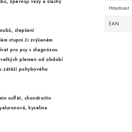
bů, zpevňují vazy a šlachy
Hmotnost
EAN
oubů, zlepšení
ilém stupni či zvýšeném
ívat pro psy s diagnózou
y velkých plemen od období
ou zátěží pohybového
min
sulfát,
chondroitin
hyaluronová
, kyselina