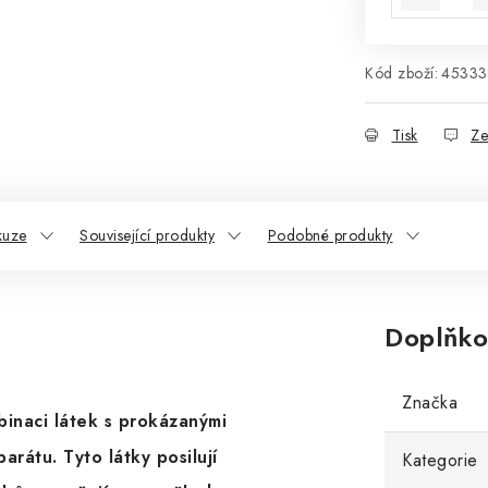
Kód zboží:
45333
Tisk
Ze
kuze
Související produkty
Podobné produkty
Doplňko
Značka
inaci látek s prokázanými
rátu. Tyto látky posilují
Kategorie