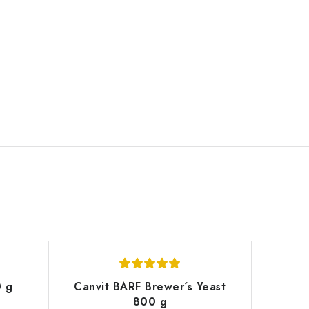
0 g
Canvit BARF Brewer´s Yeast
800 g