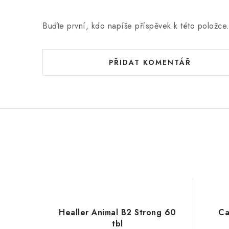
e
n
Buďte první, kdo napíše příspěvek k této položce
í
PŘIDAT KOMENTÁŘ
Healler Animal B2 Strong 60
Ca
tbl