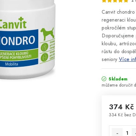
2 
Canvit chondro
regeneraci klou
pokročilém stup
Doporučujeme p
kloubu, artróz
růstu do dospě
seniory
Více in
Skladem
374 Kč
334 Kč bez 
Měrná cena