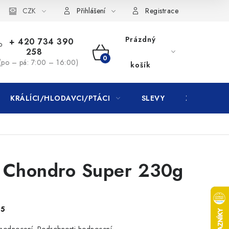
CZK
Přihlášení
Registrace
Prázdný
+ 420 734 390
258
NÁKUPNÍ
(po – pá: 7:00 – 16:00)
košík
KOŠÍK
KRÁLÍCI/HLODAVCI/PTÁCI
SLEVY
ZNAČKY
t Chondro Super 230g
)
25
Podrobnosti hodnocení