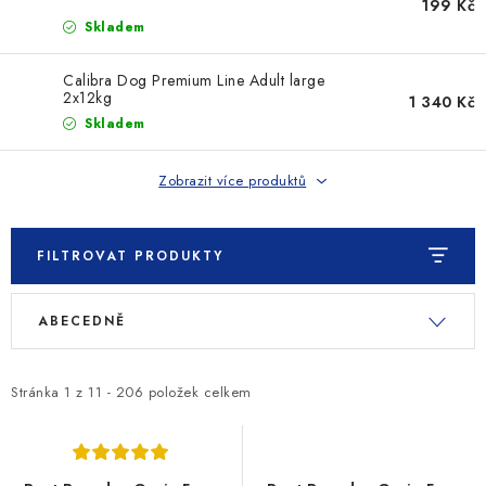
SLEVY
199 Kč
Skladem
ZNAČKY
Calibra Dog Premium Line Adult large
2x12kg
1 340 Kč
Ceník dopravy
Kontakty
Obchodní podmínky
Skladem
Podmínky ochrany osobních údajů
Zobrazit více produktů
FILTROVAT PRODUKTY
V
Ř
ABECEDNĚ
ý
a
p
z
i
e
Stránka
1
z
11
-
206
položek celkem
s
n
p
í