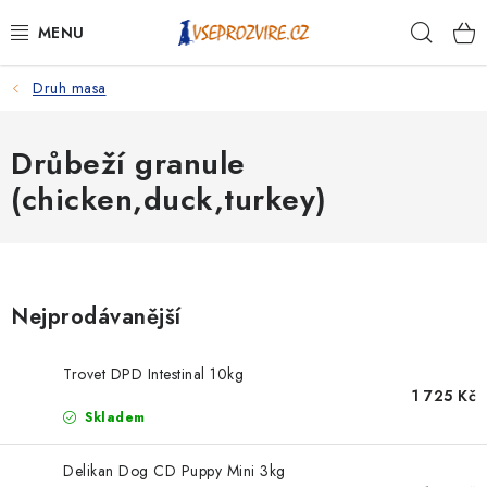
Přejít
Hleda
na
obsah
Druh masa
PSI
KOČKY
Drůbeží granule
(chicken,duck,turkey)
KONĚ
ANTIPARAZITIKA
Nejprodávanější
PRO CHOVATELE
Trovet DPD Intestinal 10kg
NA NEMOCI
1 725 Kč
Skladem
KRÁLÍCI/HLODAVCI/PTÁCI
Delikan Dog CD Puppy Mini 3kg