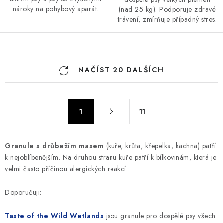
nároky na pohybový aparát.
(nad 25 kg). Podporuje zdravé
trávení, zmírňuje případný stres.
O
NAČÍST 20 DALŠÍCH
v
l
á
S
d
1
11
t
a
r
c
á
Granule s drůbežím masem
(kuře, krůta, křepelka, kachna) patří
n
í
k nejoblíbenějším. Na druhou stranu kuře patří k bílkovinám, která je
k
p
velmi často příčinou alergických reakcí.
o
r
v
v
Doporučuji:
á
k
n
y
Taste of the Wild Wetlands
jsou granule pro dospělé psy všech