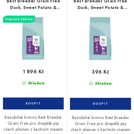
r
p
Best Breeder Grain Free
Best Breeder Grain Free
o
r
Duck, Sweet Potato &
Duck, Sweet Potato &
Orange 12kg
Orange 2kg
d
o
Doprava zdarma
u
d
k
u
t
k
ů
t
ů
1 896 Kč
396 Kč
Skladem
Skladem
Bezobilné krmivo Best Breeder
Bezobilné krmivo Best Breeder
Grain Free pro dospělé psy
Grain Free pro dospělé psy
všech plemen s kachním masem
všech plemen s kachním masem