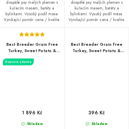
dospělé psy malých plemen s
dospělé psy malých plemen s
kuřecím masem, batáty a
kuřecím masem, batáty a
bylinkami. Vysoký podíl masa.
bylinkami. Vysoký podíl masa.
Vynikající poměr cena / kvalita.
Vynikající poměr cena / kvalita.
Best Breeder Grain Free
Best Breeder Grain Free
Turkey, Sweet Potato &
Turkey, Sweet Potato &
Cranberry 12kg
Cranberry 2kg
Doprava zdarma
1 896 Kč
396 Kč
Skladem
Skladem