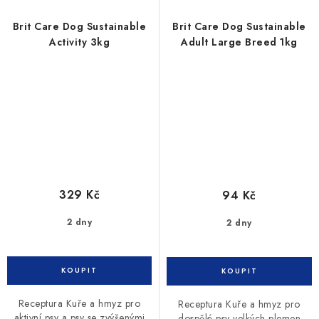
Brit Care Dog Sustainable
Brit Care Dog Sustainable
Activity 3kg
Adult Large Breed 1kg
329 Kč
94 Kč
2 dny
2 dny
Receptura Kuře a hmyz pro
Receptura Kuře a hmyz pro
aktivní psy a psy se zvýšenými
dospělé psy velkých plemen