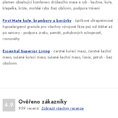
í
plemen obsahující kombinaci drůbezího masa a ryb - kachna, kuře,
v
křepelka, krůta, mořské ryby. Bez obilovin, podpora trávení.
ý
p
First Mate kuře, brambory a borůvky
- špičkové ultraprémiové
i
hypoalergenní granule pro všechny vývojové fáze psů od štěňat až
s
po seniory - podpora zraku, paměti, pohybových schopností,
u
rovnováhy.
Essential Superior Living
- čerstvé kuřecí maso, čerstvé kachní
maso, sušené kuřecí maso, sušené kachní maso, losos, pstruh - bez
obolovin.
Ověřeno zákazníky
4.9
959
recenzí.
Zobrazit všechny recenze