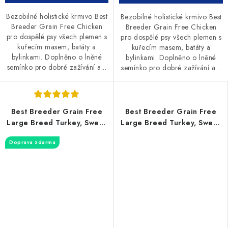
Bezobilné holistické krmivo Best
Bezobilné holistické krmivo Best
Breeder Grain Free Chicken
Breeder Grain Free Chicken
pro dospělé psy všech plemen s
pro dospělé psy všech plemen s
kuřecím masem, batáty a
kuřecím masem, batáty a
bylinkami. Doplněno o lněné
bylinkami. Doplněno o lněné
semínko pro dobré zažívání a...
semínko pro dobré zažívání a...
Best Breeder Grain Free
Best Breeder Grain Free
Large Breed Turkey, Sweet
Large Breed Turkey, Sweet
Potato & Cranberry 12kg
Potato & Cranberry 2kg
Doprava zdarma