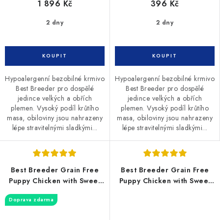
1 896 Kč
396 Kč
2 dny
2 dny
Hypoalergenní bezobilné krmivo
Hypoalergenní bezobilné krmivo
Best Breeder pro dospělé
Best Breeder pro dospělé
jedince velkých a obřích
jedince velkých a obřích
plemen. Vysoký podíl krůtího
plemen. Vysoký podíl krůtího
masa, obiloviny jsou nahrazeny
masa, obiloviny jsou nahrazeny
lépe stravitelnými sladkými...
lépe stravitelnými sladkými...
Best Breeder Grain Free
Best Breeder Grain Free
Puppy Chicken with Sweet
Puppy Chicken with Sweet
Potato, Carrots & Peas 12kg
Potato, Carrots & Peas 2kg
Doprava zdarma