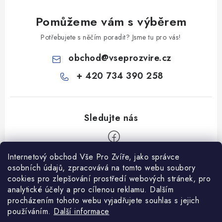
Pomůžeme vám s výběrem
Potřebujete s něčím poradit? Jsme tu pro vás!
obchod
@
vseprozvire.cz
+ 420 734 390 258
Internetový obchod Vše Pro Zvíře, jako správce
Z
osobních údajů, zpracovává na tomto webu soubory
á
cookies pro zlepšování prostředí webových stránek, pro
Informace pro Vás
analytické účely a pro cílenou reklamu. Dalším
p
procházením tohoto webu vyjadřujete souhlas s jejich
a
Ceník dopravy
používáním.
Další informace
t