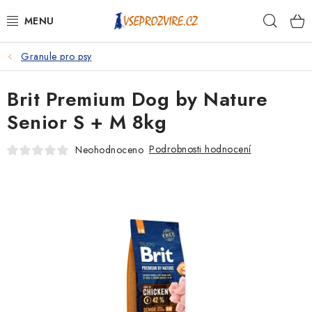
Přejít
Hleda
na
obsah
Granule pro psy
PSI
Brit Premium Dog by Nature
KOČKY
Senior S + M 8kg
KONĚ
Podrobnosti hodnocení
Neohodnoceno
ANTIPARAZITIKA
PRO CHOVATELE
NA NEMOCI
KRÁLÍCI/HLODAVCI/PTÁCI