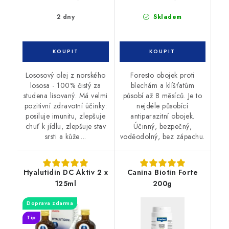
2 dny
Skladem
Lososový olej z norského
Foresto obojek proti
lososa - 100% čistý za
blechám a klíšťatům
studena lisovaný. Má velmi
působí až 8 měsíců. Je to
pozitivní zdravotní účinky:
nejdéle působící
posiluje imunitu, zlepšuje
antiparazitní obojek.
chuť k jídlu, zlepšuje stav
Účinný, bezpečný,
srsti a kůže....
voděodolný, bez zápachu.
Hyalutidin DC Aktiv 2 x
Canina Biotin Forte
125ml
200g
Doprava zdarma
Tip