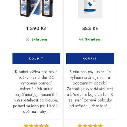
1 390 Kč
383 Kč
Skladem
Skladem
Kloubní výživa pro psy a
Biotin pro psy urychluje
kočky Hyalutidin DC
vylínání srsti v jarním a
vyrobena pomocí
podzimním období.
bakteriálních kultur
Zabraňuje vypadávání srsti
zajišťující její maximální
u březích a kojících fen. K
vstřebatelnost do kloubů,
zajištění zdravé pokožky
postaví vašeho psa i kočku
při svědění, zhoršené...
opět na nohy....