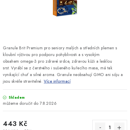
SLEVY
ZNAČKY
Ceník dopravy
Kontakty
Obchodní podmínky
Podmínky ochrany osobních údajů
Granule Brit Premium pro seniory malých a středních plemen s
kloubní výživou pro podporu pohyblivosti a s vysokým
obsahem omega-3 pro zdravé srdce, zdravou kůži a lesklou
srst. Vyrábí se z čerstvého i sušeného kuřecího masa, má tak
vynikající chuť a silné aroma. Granule neobsahují GMO ani sóju a
jsou skvěle stravitelné.
Více informací
Skladem
7.8.2026
443 Kč