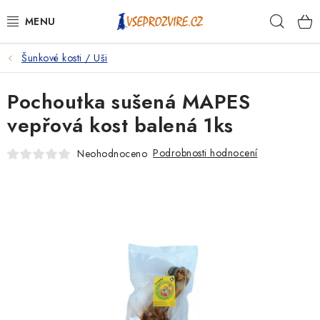
Přejít
Hleda
na
obsah
Šunkové kosti / Uši
PSI
Pochoutka sušená MAPES
KOČKY
vepřová kost balená 1ks
KONĚ
Podrobnosti hodnocení
Neohodnoceno
ANTIPARAZITIKA
PRO CHOVATELE
NA NEMOCI
KRÁLÍCI/HLODAVCI/PTÁCI