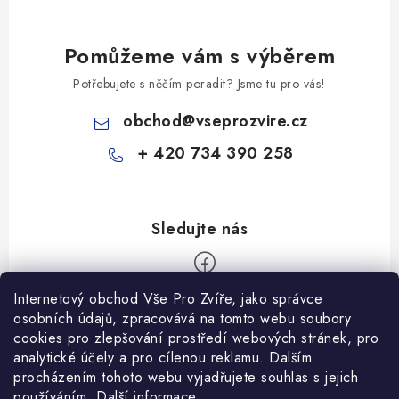
Pomůžeme vám s výběrem
Potřebujete s něčím poradit? Jsme tu pro vás!
obchod
@
vseprozvire.cz
+ 420 734 390 258
Internetový obchod Vše Pro Zvíře, jako správce
Z
osobních údajů, zpracovává na tomto webu soubory
á
cookies pro zlepšování prostředí webových stránek, pro
Informace pro Vás
analytické účely a pro cílenou reklamu. Dalším
p
procházením tohoto webu vyjadřujete souhlas s jejich
a
Ceník dopravy
používáním.
Další informace