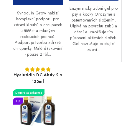
Enzymatický zubní gel pro
Synoquin Grow nabízí
psy a kočky Orozyme s
komplexní podporu pro
patentovaných složením.
zdraví kloubů a chrupavek
Ulpívá na povrchu zubů a
u štěňat a mladých
dásní a umožňuje tím
rostoucích jedinců.
působení aktivních složek.
Podporuje tvorbu zdravé
Gel rozrušuje existující
chrupavky. Malé dávkování
zubní...
- pouze 2 tbl...
Hyalutidin DC Aktiv 2 x
125ml
Doprava zdarma
Tip