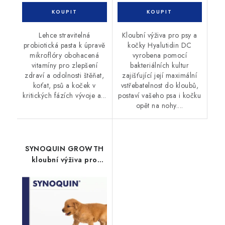
Lehce stravitelná
Kloubní výživa pro psy a
probiotická pasta k úpravě
kočky Hyalutidin DC
mikroflóry obohacená
vyrobena pomocí
vitamíny pro zlepšení
bakteriálních kultur
zdraví a odolnosti štěňat,
zajišťující její maximální
koťat, psů a koček v
vstřebatelnost do kloubů,
kritických fázích vývoje a...
postaví vašeho psa i kočku
opět na nohy....
SYNOQUIN GROWTH
kloubní výživa pro
štěňata 60tbl