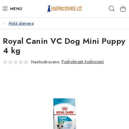
Přejít
Hleda
na
obsah
Malá plemena
PSI
Royal Canin VC Dog Mini Puppy
KOČKY
4 kg
KONĚ
Podrobnosti hodnocení
Neohodnoceno
ANTIPARAZITIKA
PRO CHOVATELE
NA NEMOCI
KRÁLÍCI/HLODAVCI/PTÁCI