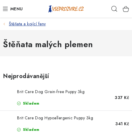
Přejít
Hleda
na
obsah
Štěňata a kojící feny
PSI
KOČKY
Štěňata malých plemen
KONĚ
ANTIPARAZITIKA
Nejprodávanější
PRO CHOVATELE
Brit Care Dog Grain-free Puppy 3kg
337 Kč
NA NEMOCI
Skladem
KRÁLÍCI/HLODAVCI/PTÁCI
Brit Care Dog Hypoallergenic Puppy 3kg
341 Kč
Skladem