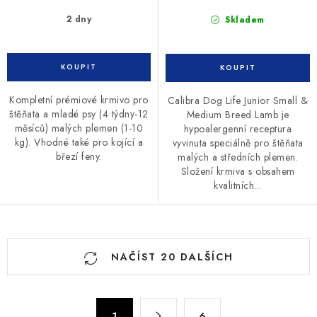
2 dny
Skladem
Kompletní prémiové krmivo pro
Calibra Dog Life Junior Small &
štěňata a mladé psy (4 týdny-12
Medium Breed Lamb je
měsíců) malých plemen (1-10
hypoalergenní receptura
kg). Vhodné také pro kojící a
vyvinuta speciálně pro štěňata
březí feny.
malých a středních plemen.
Složení krmiva s obsahem
kvalitních...
O
NAČÍST 20 DALŠÍCH
v
l
á
S
1
6