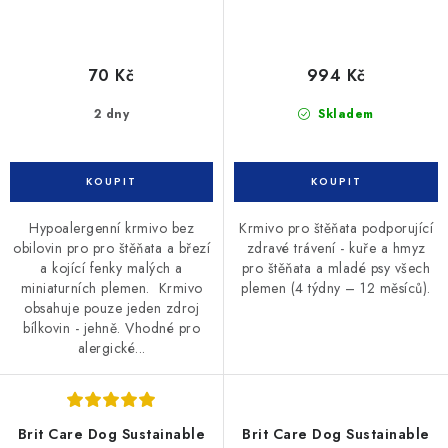
70 Kč
994 Kč
2 dny
Skladem
Hypoalergenní krmivo bez
Krmivo pro štěňata podporující
obilovin pro pro štěňata a březí
zdravé trávení - kuře a hmyz
a kojící fenky malých a
pro štěňata a mladé psy všech
miniaturních plemen. Krmivo
plemen (4 týdny – 12 měsíců).
obsahuje pouze jeden zdroj
bílkovin - jehně. Vhodné pro
alergické...
Brit Care Dog Sustainable
Brit Care Dog Sustainable