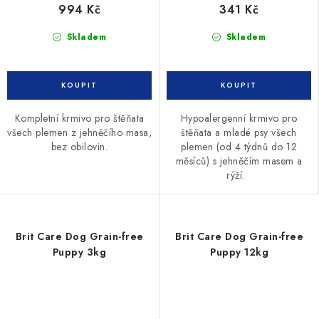
994 Kč
341 Kč
Skladem
Skladem
Kompletní krmivo pro štěňata
Hypoalergenní krmivo pro
všech plemen z jehněčího masa,
štěňata a mladé psy všech
bez obilovin.
plemen (od 4 týdnů do 12
měsíců) s jehněčím masem a
rýží.
Brit Care Dog Grain-free
Brit Care Dog Grain-free
Puppy 3kg
Puppy 12kg