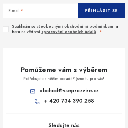
E-mail
PŘIHLÁSIT SE
Souhlasím se
všeobecnými obchodními podmínkami
a
beru na vědomí
zpracování osobních údajů
.
Pomůžeme vám s výběrem
Potřebujete s něčím poradit? Jsme tu pro vás!
obchod
@
vseprozvire.cz
+ 420 734 390 258