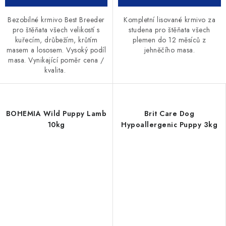
Bezobilné krmivo Best Breeder
Kompletní lisované krmivo za
pro štěňata všech velikostí s
studena pro štěňata všech
kuřecím, drůbežím, krůtím
plemen do 12 měsíců z
masem a lososem. Vysoký podíl
jehněčího masa.
masa. Vynikající poměr cena /
kvalita.
BOHEMIA Wild Puppy Lamb
Brit Care Dog
10kg
Hypoallergenic Puppy 3kg