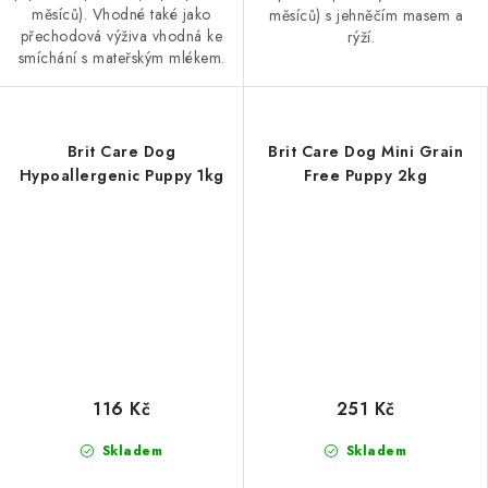
měsíců). Vhodné také jako
měsíců) s jehněčím masem a
přechodová výživa vhodná ke
rýží.
smíchání s mateřským mlékem.
Brit Care Dog
Brit Care Dog Mini Grain
Hypoallergenic Puppy 1kg
Free Puppy 2kg
116 Kč
251 Kč
Skladem
Skladem