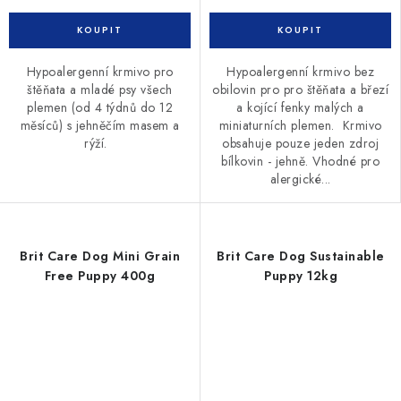
Hypoalergenní krmivo pro
Hypoalergenní krmivo bez
štěňata a mladé psy všech
obilovin pro pro štěňata a březí
plemen (od 4 týdnů do 12
a kojící fenky malých a
měsíců) s jehněčím masem a
miniaturních plemen. Krmivo
rýží.
obsahuje pouze jeden zdroj
bílkovin - jehně. Vhodné pro
alergické...
Brit Care Dog Mini Grain
Brit Care Dog Sustainable
Free Puppy 400g
Puppy 12kg