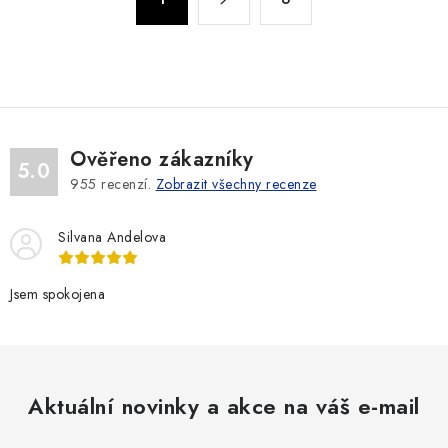
d
t
a
r
c
á
n
í
k
p
o
r
v
v
Ověřeno zákazníky
5.0
á
k
955
recenzí.
Zobrazit všechny recenze
n
y
í
v
Silvana Andelova
ý
p
Jsem spokojena
i
s
u
Aktuální novinky a akce na váš e-mail