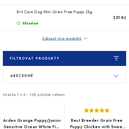
SLEVY
Brit Care Dog Mini Grain Free Puppy 2kg
ZNAČKY
251 Kč
Skladem
Ceník dopravy
Kontakty
Obchodní podmínky
Zobrazit více produktů
Podmínky ochrany osobních údajů
FILTROVAT PRODUKTY
V
Ř
ABECEDNĚ
ý
a
p
z
i
e
Stránka
1
z
6
-
108
položek celkem
s
n
p
í
r
p
Arden Grange Puppy/Junior
Best Breeder Grain Free
o
r
Sensitive Ocean White Fish
Puppy Chicken with Sweet