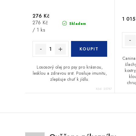
276 Kč
1 015
Měrná
276 Kč
Skladem
cena:
/ 1 ks
Canina
šlach
Lososový olej pro psy pro krásnou,
kostry
lesklou a zdravou srst. Posiluje imunitu,
klo
zlepšuje chuť k jídlu.
chrup
Kód:
25787