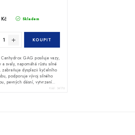
 Kč
Skladem
 Canhydrox GAG posiluje vazy,
y a svaly, napomáhá růstu silné
, zabraňuje dysplazii kyčelního
ubu, podporuje vývoj silného
u, pevných dásní, vytvrzení...
Kód:
34176