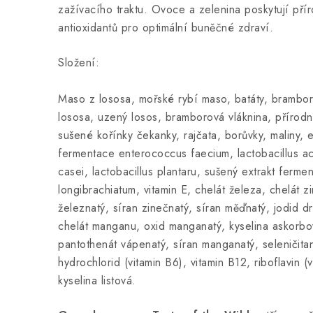
zažívacího traktu. Ovoce a zelenina poskytují pří
antioxidantů pro optimální buněčné zdraví.
Složení:
Maso z lososa, mořské rybí maso, batáty, brambor
lososa, uzený losos, bramborová vláknina, přírodní
sušené kořínky čekanky, rajčata, borůvky, maliny, e
fermentace enterococcus faecium, lactobacillus aci
casei, lactobacillus plantaru, sušený extrakt ferm
longibrachiatum, vitamin E, chelát železa, chelát z
železnatý, síran zinečnatý, síran měďnatý, jodid dr
chelát manganu, oxid manganatý, kyselina askorbová
pantothenát vápenatý, síran manganatý, seleničita
hydrochlorid (vitamin B6), vitamin B12, riboflavin (
kyselina listová.