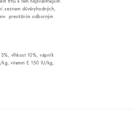
em trhu k těm nejkvalitnějším.
žní seznam důvěryhodných,
miv prestižním odborným
 3%, vlhkost 10%, vápník
kg, vitamin E 150 IU/kg,