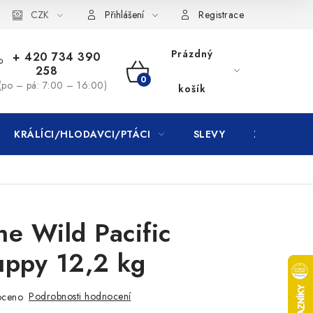
CZK
Přihlášení
Registrace
Prázdný
+ 420 734 390
258
NÁKUPNÍ
(po – pá: 7:00 – 16:00)
košík
KOŠÍK
KRÁLÍCI/HLODAVCI/PTÁCI
SLEVY
ZNAČKY
he Wild Pacific
uppy 12,2 kg
Podrobnosti hodnocení
oceno