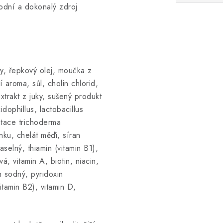
rodní a dokonalý zdroj
y, řepkový olej, moučka z
 aroma, sůl, cholin chlorid,
xtrakt z juky, sušený produkt
dophillus, lactobacillus
entace trichoderma
inku, chelát měďi, síran
aselný, thiamin (vitamin B1),
, vitamin A, biotin, niacin,
n sodný, pyridoxin
vitamin B2), vitamin D,