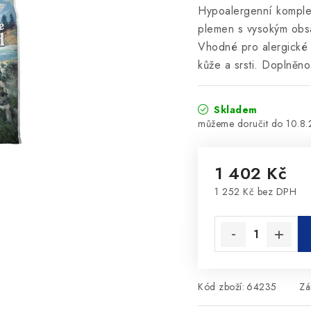
Hypoalergenní komplet
plemen s vysokým obs
Vhodné pro alergické p
kůže a srsti. Doplněno
Skladem
10.8
1 402 Kč
1 252 Kč bez DPH
Měrná cena:
Kód zboží:
64235
Zá