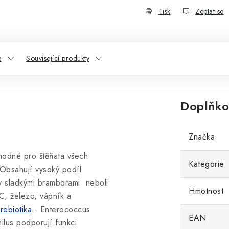
Tisk
Zeptat se
e
Související produkty
Doplňko
Značka
hodné pro štěňata všech
Kategorie
 Obsahují vysoký podíl
y sladkými bramborami neboli
Hmotnost
 C, železo, vápník a
rebiotika
- Enterococcus
EAN
ilus podporují funkci