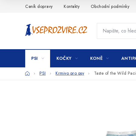
Přejít
Ceník dopravy
Kontakty
Obchodní podmínky
na
obsah
PSI
KOČKY
KONĚ
ANTIP
Domů
PSI
Krmivo pro psy
Taste of the Wild Pac