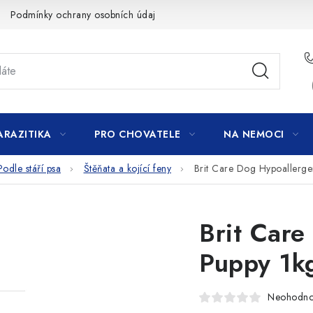
Podmínky ochrany osobních údajů
ARAZITIKA
PRO CHOVATELE
NA NEMOCI
Podle stáří psa
Štěňata a kojící feny
Brit Care Dog Hypoallerge
Brit Care
Puppy 1k
Neohodn