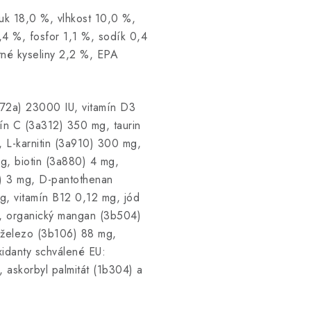
uk 18,0 %, vlhkost 10,0 %,
,4 %, fosfor 1,1 %, sodík 0,4
né kyseliny 2,2 %, EPA
72a) 23000 IU, vitamín D3
ín C (3a312) 350 mg, taurin
 L-karnitin (3a910) 300 mg,
g, biotin (3a880) 4 mg,
1) 3 mg, D-pantothenan
g, vitamín B12 0,12 mg, jód
, organický mangan (3b504)
 železo (3b106) 88 mg,
idanty schválené EU:
), askorbyl palmitát (1b304) a