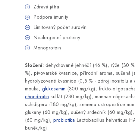
Zdravá játra
Podpora imunity
Limitovaný počet surovin
Nealergenní proteiny
Monoprotein
Složení:
dehydrované jehněčí (46 %), rýže (30 %),
%), pivovarské kvasnice, přírodní aroma, sušená j
hydrolyzované kvasnice (0,5 % - zdroj inositolu a 
mouka,
glukosamin
(300 mg/kg), frukto-oligosach
chondroitin
sulfát (230 mg/kg), mannan-oligosacha
schidigera (180 mg/kg), semena ostropestřce mar
glukany (60 mg/kg), sušený srdečník (60 mg/kg), 
(60 mg/kg),
probiotika
Lactobacillus helveticus H
buněk/kg).