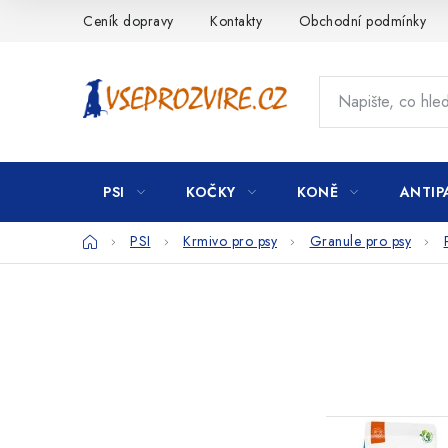
Přejít
Ceník dopravy
Kontakty
Obchodní podmínky
na
obsah
PSI
KOČKY
KONĚ
ANTIP
Domů
PSI
Krmivo pro psy
Granule pro psy