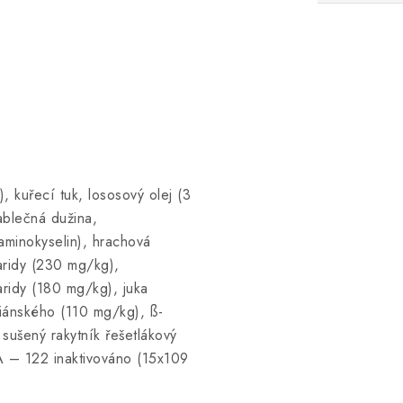
 kuřecí tuk, lososový olej (3
ablečná dužina,
aminokyselin), hrachová
aridy (230 mg/kg),
ridy (180 mg/kg), juka
iánského (110 mg/kg), ß-
sušený rakytník řešetlákový
A – 122 inaktivováno (15x109