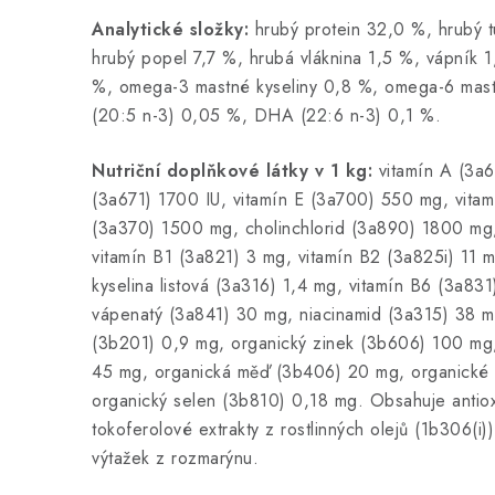
Analytické složky:
hrubý protein 32,0 %, hrubý t
hrubý popel 7,7 %, hrubá vláknina 1,5 %, vápník 1
%, omega-3 mastné kyseliny 0,8 %, omega-6 mast
(20:5 n-3) 0,05 %, DHA (22:6 n-3) 0,1 %.
Nutriční doplňkové látky v 1 kg:
vitamín A (3a6
(3a671) 1700 IU, vitamín E (3a700) 550 mg, vitam
(3a370) 1500 mg, cholinchlorid (3a890) 1800 mg,
vitamín B1 (3a821) 3 mg, vitamín B2 (3a825i) 11 m
kyselina listová (3a316) 1,4 mg, vitamín B6 (3a83
vápenatý (3a841) 30 mg, niacinamid (3a315) 38 m
(3b201) 0,9 mg, organický zinek (3b606) 100 mg
45 mg, organická měď (3b406) 20 mg, organické
organický selen (3b810) 0,18 mg. Obsahuje antiox
tokoferolové extrakty z rostlinných olejů (1b306(i)
výtažek z rozmarýnu.