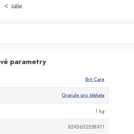
Sdílet
vé parametry
Brit Care
Granule pro štěňata
1 kg
8595602558971