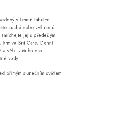
vedený v krmné tabulce
ejte suché nebo zvlhčené
smíchejte jej s předešlým
u krmiva Brit Care. Denní
itě a věku vašeho psa.
itné vody.
řed přímým slunečním světlem