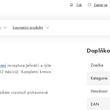
Tisk
Zeptat se
e
Související produkty
Doplňko
Značka
enní
receptura Jehněčí a rýže
12 měsíců). Kompletní krmivo
Kategorie
Hmotnost
zikem rozvinutí potravinové
EAN