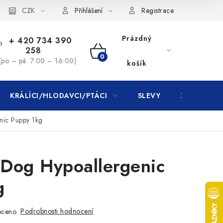
CZK
Přihlášení
Registrace
Prázdný
+ 420 734 390
258
NÁKUPNÍ
(po – pá: 7:00 – 16:00)
košík
KOŠÍK
KRÁLÍCI/HLODAVCI/PTÁCI
SLEVY
ZNAČKY
nic Puppy 1kg
 Dog Hypoallergenic
g
Podrobnosti hodnocení
oceno