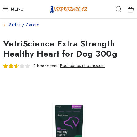
Přejít
Hleda
na
obsah
Srdce / Cardio
PSI
VetriScience Extra Strength
KOČKY
Healthy Heart for Dog 300g
KONĚ
Podrobnosti hodnocení
2 hodnocení
ANTIPARAZITIKA
PRO CHOVATELE
NA NEMOCI
KRÁLÍCI/HLODAVCI/PTÁCI