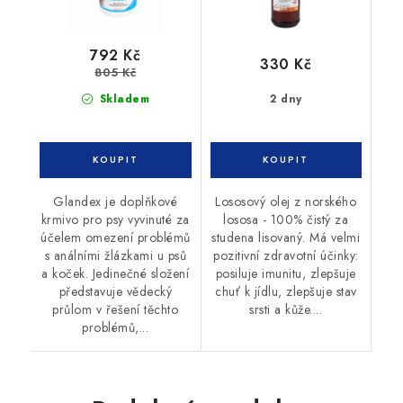
792 Kč
330 Kč
805 Kč
Skladem
2 dny
Glandex je doplňkové
Lososový olej z norského
krmivo pro psy vyvinuté za
lososa - 100% čistý za
účelem omezení problémů
studena lisovaný. Má velmi
s análními žlázkami u psů
pozitivní zdravotní účinky:
a koček. Jedinečné složení
posiluje imunitu, zlepšuje
představuje vědecký
chuť k jídlu, zlepšuje stav
průlom v řešení těchto
srsti a kůže....
problémů,...