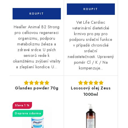
Vet Life Cardiac
Healler Animal B2 Strong
veterinární dietetické
pro celkovou regeneraci
krmivo pro psy pro
organizmu, podporu
podporu srdeční funkce
metabolizmu železa a
v případě chronické
zdravé srdce. U psích
srdeční
seniorů vede k
nedostatečnosti. Upravený
okamžitému zvýšení vitality
poměr Cl / K / Na
a zlepšení kondice. U...
kompenzuje...
Glandex powder 70g
Lososový olej Zeus
1000ml
1 %
Doprava zdarma