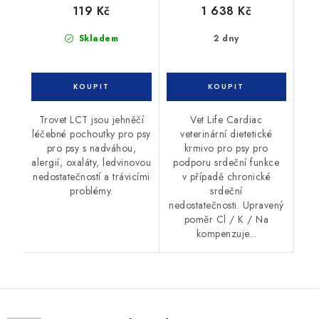
119 Kč
1 638 Kč
Skladem
2 dny
Trovet LCT jsou jehněčí
Vet Life Cardiac
léčebné pochoutky pro psy
veterinární dietetické
pro psy s nadváhou,
krmivo pro psy pro
alergií, oxaláty, ledvinovou
podporu srdeční funkce
nedostatečností a trávicími
v případě chronické
problémy.
srdeční
nedostatečnosti. Upravený
poměr Cl / K / Na
kompenzuje...