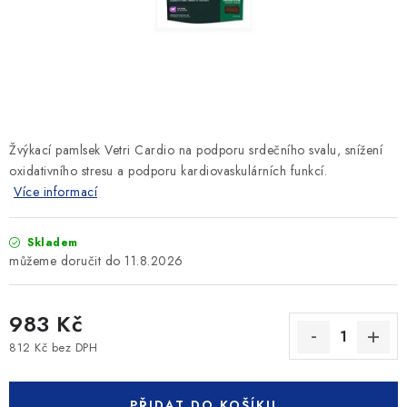
SLEVY
ZNAČKY
Ceník dopravy
Kontakty
Obchodní podmínky
Podmínky ochrany osobních údajů
Žvýkací pamlsek Vetri Cardio na podporu srdečního svalu, snížení
oxidativního stresu a podporu kardiovaskulárních funkcí.
Více informací
Skladem
11.8.2026
983 Kč
812 Kč bez DPH
Měrná cena:
PŘIDAT DO KOŠÍKU