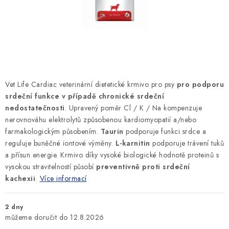
SLEVY
ZNAČKY
Ceník dopravy
Kontakty
Obchodní podmínky
Podmínky ochrany osobních údajů
Vet Life Cardiac veterinární dietetické krmivo pro psy
pro podporu
srdeční funkce v případě chronické srdeční
nedostatečnosti
. Upravený poměr Cl / K / Na kompenzuje
nerovnováhu elektrolytů způsobenou kardiomyopatií a/nebo
farmakologickým působením.
Taurin
podporuje funkci srdce a
reguluje buněčné iontové výměny.
L-karnitin
podporuje trávení tuků
a přísun energie. Krmivo díky vysoké biologické hodnotě proteinů s
vysokou stravitelností působí
preventivně proti srdeční
kachexii
.
Více informací
2 dny
12.8.2026