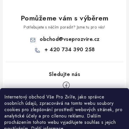
Pomůžeme vám s výběrem
Potřebujete s něčím poradit? Jsme tu pro vás!
obchod
@
vseprozvire.cz
+ 420 734 390 258
Internetový obchod Vše Pro Zvíře, jako správce
Z
osobních údajů, zpracovává na tomto webu soubory
á
cookies pro zlepšování prostředí webových stránek, pro
Informace pro Vás
p
analytické účely a pro cílenou reklamu. Dalším
procházením tohoto webu vyjadřujete souhlas s jejich
a
Ceník dopravy
používáním.
Další informace