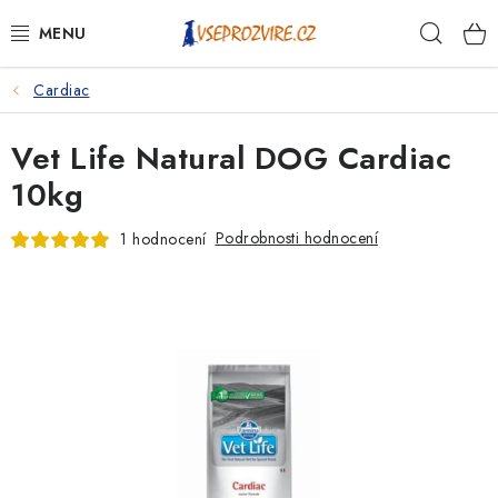
Přejít
Hleda
na
obsah
Cardiac
PSI
Vet Life Natural DOG Cardiac
KOČKY
10kg
KONĚ
Podrobnosti hodnocení
1 hodnocení
ANTIPARAZITIKA
PRO CHOVATELE
NA NEMOCI
KRÁLÍCI/HLODAVCI/PTÁCI