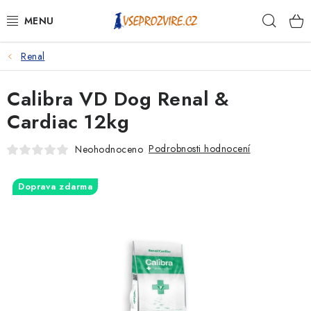
Přejít
Hleda
na
obsah
Renal
PSI
Calibra VD Dog Renal &
KOČKY
Cardiac 12kg
KONĚ
Podrobnosti hodnocení
Neohodnoceno
ANTIPARAZITIKA
Doprava zdarma
PRO CHOVATELE
NA NEMOCI
KRÁLÍCI/HLODAVCI/PTÁCI