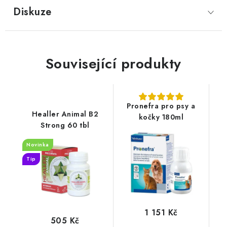
Diskuze
Související produkty
Pronefra pro psy a
Healler Animal B2
kočky 180ml
Strong 60 tbl
Novinka
Tip
1 151 Kč
505 Kč