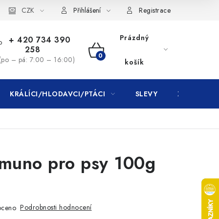
CZK
Přihlášení
Registrace
Prázdný
+ 420 734 390
258
NÁKUPNÍ
(po – pá: 7:00 – 16:00)
košík
KOŠÍK
KRÁLÍCI/HLODAVCI/PTÁCI
SLEVY
ZNAČKY
mmuno pro psy 100g
Podrobnosti hodnocení
oceno