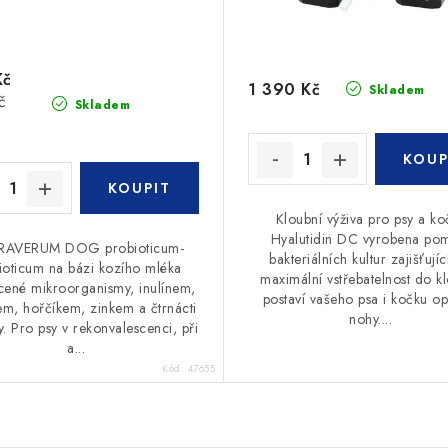
Kč
1 390 Kč
Skladem
č
Skladem
Kloubní výživa pro psy a ko
Hyalutidin DC vyrobena po
RAVERUM DOG probioticum-
bakteriálních kultur zajišťující
ioticum na bázi kozího mléka
maximální vstřebatelnost do k
ené mikroorganismy, inulínem,
postaví vašeho psa i kočku op
em, hořčíkem, zinkem a čtrnácti
nohy....
y. Pro psy v rekonvalescenci, při
a...
Kód:
47655