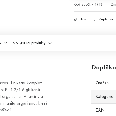
Kód zboží:
44913
Zn
Tisk
Zeptat se
e
Související produkty
Doplňko
Značka
stres. Unikátní komplex
oj ß- 1,3/1,6 glukanů
t organismu. Vitamíny a
Kategorie
í imunitu organismu, která
středí.
EAN