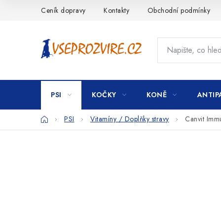
Přejít
Ceník dopravy
Kontakty
Obchodní podmínky
na
obsah
PSI
KOČKY
KONĚ
ANTIP
Domů
PSI
Vitamíny / Doplňky stravy
Canvit Imm