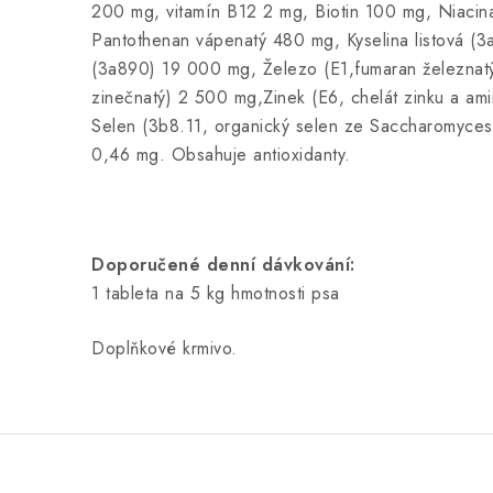
200 mg, vitamín B12 2 mg, Biotin 100 mg, Niaci
Pantothenan vápenatý 480 mg, Kyselina listová (3
(3a890) 19 000 mg, Železo (E1,fumaran železnatý
zinečnatý) 2 500 mg,Zinek (E6, chelát zinku a ami
Selen (3b8.11, organický selen ze Saccharomyce
0,46 mg. Obsahuje antioxidanty.
Doporučené denní dávkování:
1 tableta na 5 kg hmotnosti psa
Doplňkové krmivo.