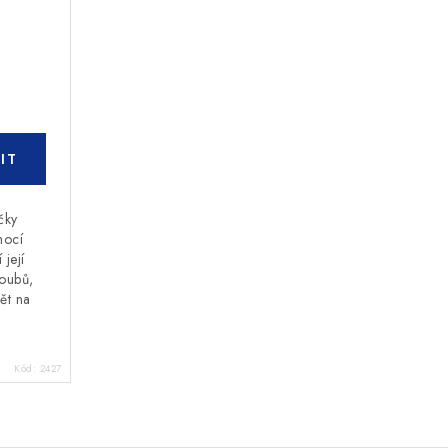
čky
mocí
 její
loubů,
ět na
Kód:
2427