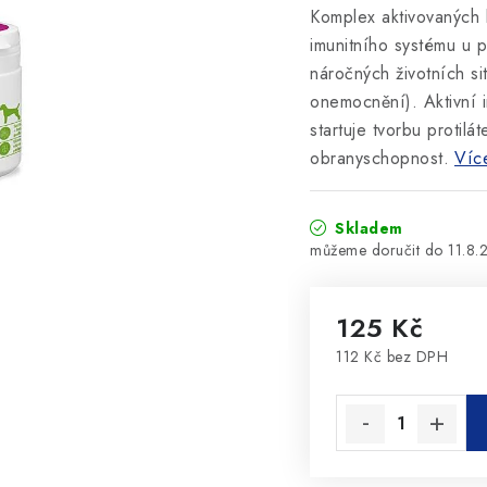
Komplex aktivovaných 
imunitního systému u 
náročných životních si
onemocnění). Aktivní i
startuje tvorbu protil
obranyschopnost.
Víc
Skladem
11.8.
125 Kč
112 Kč bez DPH
Měrná cena: