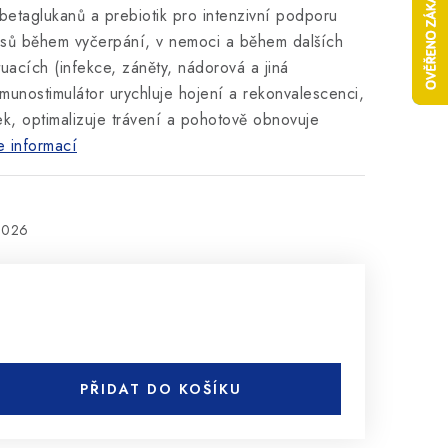
betaglukanů a prebiotik pro intenzivní podporu
psů během vyčerpání, v nemoci a během dalších
tuacích (infekce, záněty, nádorová a jiná
munostimulátor urychluje hojení a rekonvalescenci,
átek, optimalizuje trávení a pohotově obnovuje
e informací
2026
PŘIDAT DO KOŠÍKU