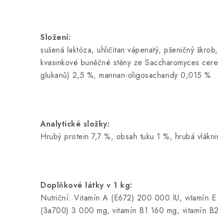
Složení:
sušená laktóza, uhličitan vápenatý, pšeničný škrob
kvasinkové buněčné stěny ze Saccharomyces cerevi
glukanů) 2,5 %, mannan-oligosacharidy 0,015 %.
Analytické složky:
Hrubý protein 7,7 %, obsah tuku 1 %, hrubá vlákn
Doplňkové látky v 1 kg:
Nutriční: Vitamín A (E672) 200 000 IU, vitamín E 
(3a700) 3 000 mg, vitamín B1 160 mg, vitamín B