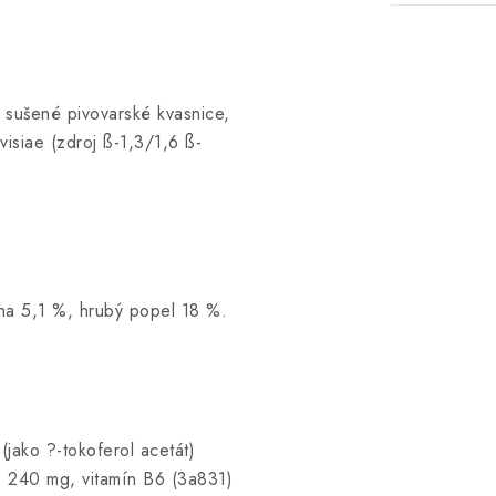
, sušené pivovarské kvasnice,
siae (zdroj ß-1,3/1,6 ß-
ina 5,1 %, hrubý popel 18 %.
(jako ?-tokoferol acetát)
2 240 mg, vitamín B6 (3a831)