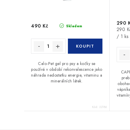
290 
490 Kč
Skladem
Měrná
290 K
cena:
/ 1 ks
Calo-Pet gel pro psy a kočky se
používá v období rekonvalescence jako
CAP
náhrada nedostatku energie, vitaminu a
preb
minerálních látek.
obohac
vápník
vitamín
Kód:
22186