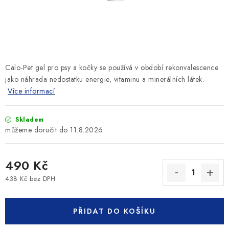
SLEVY
ZNAČKY
Ceník dopravy
Kontakty
Obchodní podmínky
Calo-Pet gel pro psy a kočky se používá v období rekonvalescence
Podmínky ochrany osobních údajů
jako náhrada nedostatku energie, vitaminu a minerálních látek.
Více informací
Skladem
11.8.2026
490 Kč
438 Kč bez DPH
Měrná cena:
PŘIDAT DO KOŠÍKU