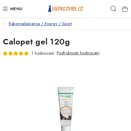
Přejít
Hleda
na
obsah
Rekonvalescence / Energy / Sport
PSI
Calopet gel 120g
KOČKY
Podrobnosti hodnocení
1 hodnocení
KONĚ
ANTIPARAZITIKA
PRO CHOVATELE
NA NEMOCI
KRÁLÍCI/HLODAVCI/PTÁCI