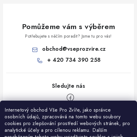
Pomůžeme vám s výběrem
Potřebujete s něčím poradit? Jsme tu pro vás!
obchod
@
vseprozvire.cz
+ 420 734 390 258
Internetový obchod Vše Pro Zvíře, jako správce
Z
osobních údajů, zpracovává na tomto webu soubory
á
cookies pro zlepšování prostředí webových stránek, pro
Informace pro Vás
analytické účely a pro cílenou reklamu. Dalším
p
procházením tohoto webu vyjadřujete souhlas s jejich