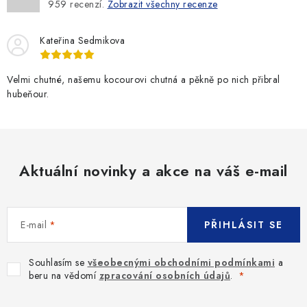
959
recenzí.
Zobrazit všechny recenze
Kateřina Sedmikova
Velmi chutné, našemu kocourovi chutná a pěkně po nich přibral
hubeňour.
Aktuální novinky a akce na váš e-mail
E-mail
PŘIHLÁSIT SE
Souhlasím se
všeobecnými obchodními podmínkami
a
beru na vědomí
zpracování osobních údajů
.