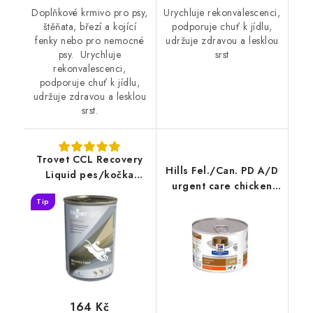
Doplňkové krmivo pro psy,
Urychluje rekonvalescenci,
štěňata, březí a kojící
podporuje chuť k jídlu,
fenky nebo pro nemocné
udržuje zdravou a lesklou
psy. Urychluje
srst
rekonvalescenci,
podporuje chuť k jídlu,
udržuje zdravou a lesklou
srst.
Trovet CCL Recovery
Hills Fel./Can. PD A/D
Liquid pes/kočka
urgent care chicken
400g
konz. 200g
Tip
164 Kč