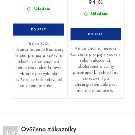
94 Kč
Skladem
Skladem
Trovet CCL
Velice chutná, masová
rekonvalescence Recovery
konzerva pro psy i kočky v
Liquid pro psy a kočky je
rekonvalescenci,
tekuté, velice chutné a
obohacená o živiny
lehce starvitelné krmivo
přispívající k rychlejšímu
vhodné pro vyhublá
zotavování po
zvířata, zvířata zotavující
chirurgickém zákroku,
se z onemocnění,...
nemoci nebo úrazu.
Ověřeno zákazníky
4.9