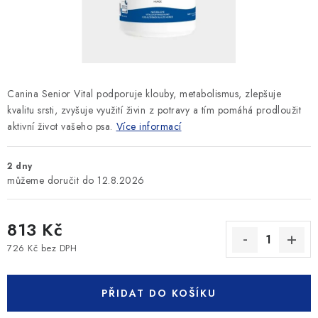
SLEVY
ZNAČKY
Ceník dopravy
Kontakty
Obchodní podmínky
Canina Senior Vital podporuje klouby, metabolismus, zlepšuje
Podmínky ochrany osobních údajů
kvalitu srsti, zvyšuje využití živin z potravy a tím pomáhá prodloužit
aktivní život vašeho psa.
Více informací
2 dny
12.8.2026
813 Kč
726 Kč bez DPH
Měrná cena:
PŘIDAT DO KOŠÍKU