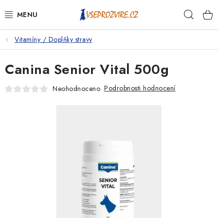
Přejít
Hleda
na
obsah
Vitamíny / Doplňky stravy
PSI
Canina Senior Vital 500g
KOČKY
Podrobnosti hodnocení
Neohodnoceno
KONĚ
ANTIPARAZITIKA
PRO CHOVATELE
NA NEMOCI
KRÁLÍCI/HLODAVCI/PTÁCI