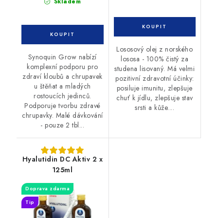
Skladem
Lososový olej z norského
Synoquin Grow nabízí
lososa - 100% čistý za
komplexní podporu pro
studena lisovaný. Má velmi
zdraví kloubů a chrupavek
pozitivní zdravotní účinky:
u štěňat a mladých
posiluje imunitu, zlepšuje
rostoucích jedinců.
chuť k jídlu, zlepšuje stav
Podporuje tvorbu zdravé
srsti a kůže....
chrupavky. Malé dávkování
- pouze 2 tbl...
Hyalutidin DC Aktiv 2 x
125ml
Doprava zdarma
Tip