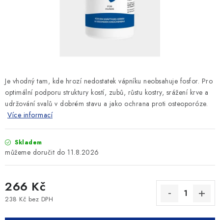
SLEVY
ZNAČKY
Ceník dopravy
Kontakty
Obchodní podmínky
Podmínky ochrany osobních údajů
Je vhodný tam, kde hrozí nedostatek vápníku neobsahuje fosfor. Pro
optimální podporu struktury kostí, zubů, růstu kostry, srážení krve a
udržování svalů v dobrém stavu a jako ochrana proti osteoporóze.
Více informací
Skladem
11.8.2026
266 Kč
238 Kč bez DPH
Měrná cena: