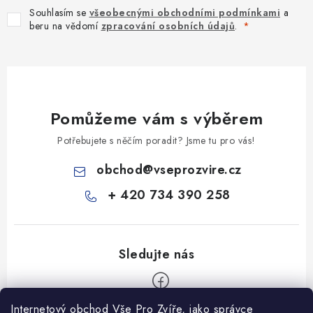
Souhlasím se
všeobecnými obchodními podmínkami
a
beru na vědomí
zpracování osobních údajů
.
Pomůžeme vám s výběrem
Potřebujete s něčím poradit? Jsme tu pro vás!
obchod
@
vseprozvire.cz
+ 420 734 390 258
Internetový obchod Vše Pro Zvíře, jako správce