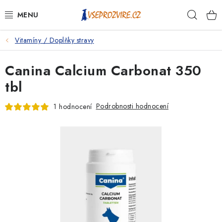
Přejít
Hleda
na
obsah
Vitamíny / Doplňky stravy
PSI
Canina Calcium Carbonat 350
KOČKY
tbl
KONĚ
Podrobnosti hodnocení
1 hodnocení
ANTIPARAZITIKA
PRO CHOVATELE
NA NEMOCI
KRÁLÍCI/HLODAVCI/PTÁCI