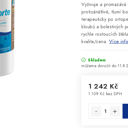
Vyživuje a promazává 
protizánětlivě, tlumí b
terapeuticky po ortop
kloubů a bolestivých 
rychle rostoucích štěň
kvalita/cena.
Více inf
Skladem
11.8.
1 242 Kč
1 109 Kč bez DPH
Měrná cena: