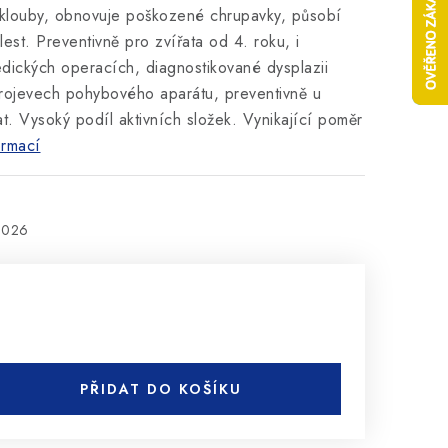
klouby, obnovuje poškozené chrupavky, působí
olest. Preventivně pro zvířata od 4. roku, i
edických operacích, diagnostikované dysplazii
projevech pohybového aparátu, preventivně u
at. Vysoký podíl aktivních složek. Vynikající poměr
ormací
2026
PŘIDAT DO KOŠÍKU