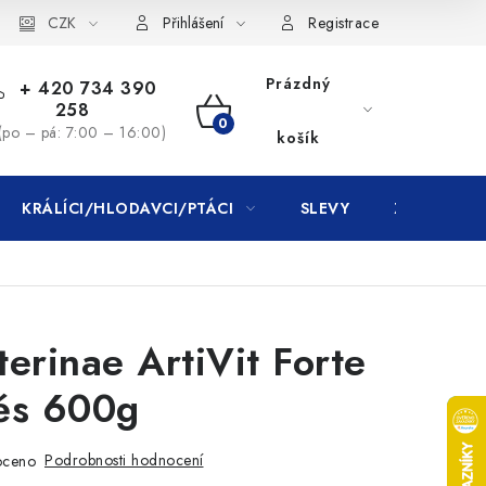
CZK
Přihlášení
Registrace
Prázdný
+ 420 734 390
258
NÁKUPNÍ
(po – pá: 7:00 – 16:00)
košík
KOŠÍK
KRÁLÍCI/HLODAVCI/PTÁCI
SLEVY
ZNAČKY
erinae ArtiVit Forte
ěs 600g
Podrobnosti hodnocení
oceno