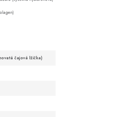
olagen)
hovatá čajová lžička)