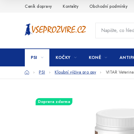
Přejít
Ceník dopravy
Kontakty
Obchodní podmínky
na
obsah
PSI
KOČKY
KONĚ
ANTIP
Domů
PSI
Kloubní výživa pro psy
VITAR Veterina
Doprava zdarma