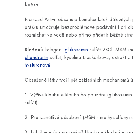
kočky
Nomaad Artivit obsahuje komplex látek důležitých 
prášku umožňuje bezproblémové podávání i při dlo
rozmíchat ve vodě nebo přímo přidat k běžné stra
Složení:
kolagen,
glukosamin
sulfát.2KCl, MSM (me
chondroitin
sulfát, kyselina L-askorbová, extrakt z
hyaluronová
Obsažené látky tvoří pět základních mechanismů ú
1. Výživa kloubu a kloubního pouzdra (glukosamin 
sulfát)
2. Protizánětlivé působení (MSM - methylsulfonylm
3. Lubrikace (promazávání) kloubu a kloubního po