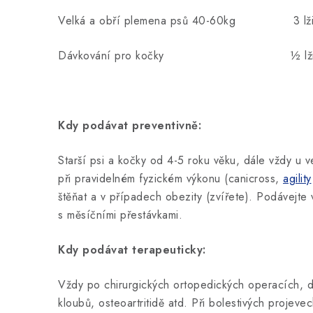
Velká a obří plemena psů 40-60kg 3 lžič
Dávkování pro kočky ½ lžičky
Kdy podávat preventivně:
Starší psi a kočky od 4-5 roku věku, dále vždy u 
při pravidelném fyzickém výkonu (canicross,
agility
štěňat a v případech obezity (zvířete). Podávejte 
s měsíčními přestávkami.
Kdy podávat terapeuticky:
Vždy po chirurgických ortopedických operacích, d
kloubů, osteoartritidě atd. Při bolestivých projev