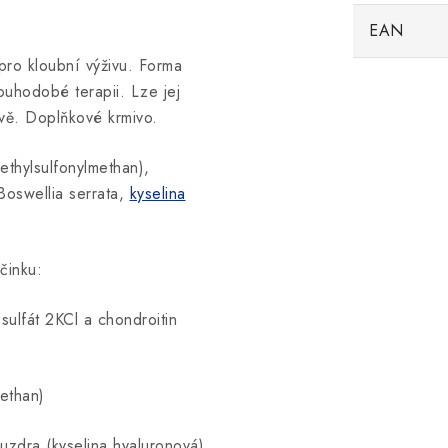
EAN
pro kloubní výživu. Forma
uhodobé terapii. Lze jej
vě. Doplňkové krmivo.
thylsulfonylmethan),
 Boswellia serrata,
kyselina
činku:
sulfát 2KCl a chondroitin
ethan)
uzdra (kyselina hyaluronová)