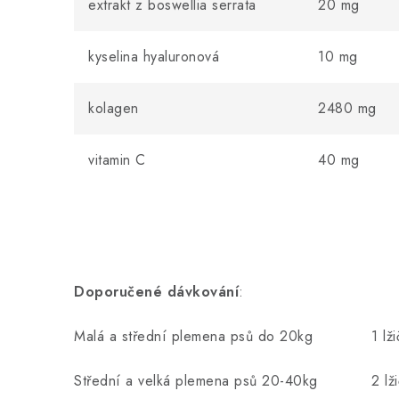
extrakt z boswellia serrata
20 mg
kyselina hyaluronová
10 mg
kolagen
2480 mg
vitamin C
40 mg
Doporučené dávkování
:
Malá a střední plemena psů do 20kg 1 lžič
Střední a velká plemena psů 20-40kg 2 lžič