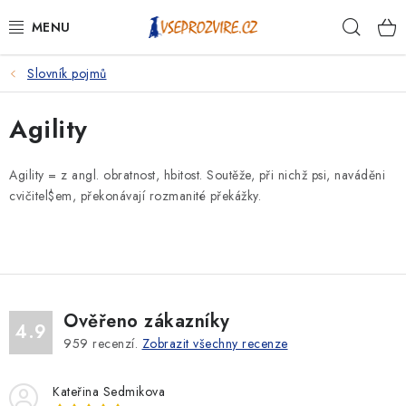
Přejít
Hleda
na
obsah
Slovník pojmů
PSI
Agility
KOČKY
KONĚ
Agility = z angl. obratnost, hbitost. Soutěže, při nichž psi, naváděni
cvičitel$em, překonávají rozmanité překážky.
ANTIPARAZITIKA
PRO CHOVATELE
NA NEMOCI
Ověřeno zákazníky
4.9
959
recenzí.
Zobrazit všechny recenze
KRÁLÍCI/HLODAVCI/PTÁCI
Kateřina Sedmikova