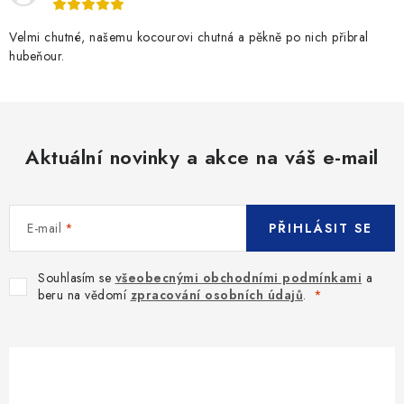
SLEVY
Velmi chutné, našemu kocourovi chutná a pěkně po nich přibral
ZNAČKY
hubeňour.
Ceník dopravy
Kontakty
Obchodní podmínky
Podmínky ochrany osobních údajů
Aktuální novinky a akce na váš e-mail
E-mail
PŘIHLÁSIT SE
Souhlasím se
všeobecnými obchodními podmínkami
a
beru na vědomí
zpracování osobních údajů
.