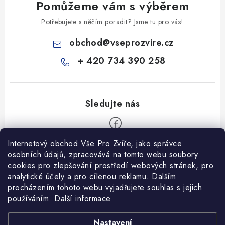
Pomůžeme vám s výběrem
Potřebujete s něčím poradit? Jsme tu pro vás!
obchod
@
vseprozvire.cz
+ 420 734 390 258
Internetový obchod Vše Pro Zvíře, jako správce
Z
osobních údajů, zpracovává na tomto webu soubory
á
cookies pro zlepšování prostředí webových stránek, pro
Informace pro Vás
p
analytické účely a pro cílenou reklamu. Dalším
procházením tohoto webu vyjadřujete souhlas s jejich
a
Ceník dopravy
používáním.
Další informace
t
Kontakty
í
Obchodní podmínky
Heuréka recenze
VseProZvire.cz 2011-2024
Nastavení