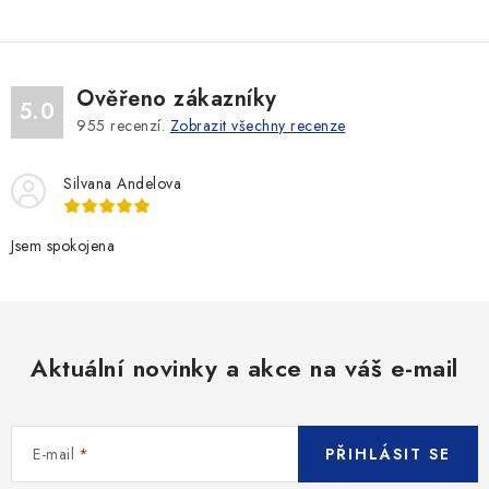
n
d
k
a
o
c
v
Ověřeno zákazníky
í
5.0
á
955
recenzí.
Zobrazit všechny recenze
p
n
r
í
Silvana Andelova
v
k
y
Jsem spokojena
v
ý
p
i
Aktuální novinky a akce na váš e-mail
s
u
E-mail
PŘIHLÁSIT SE