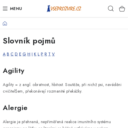
Přejít
Hleda
na
obsah
Domů
PSI
Slovník pojmů
KOČKY
A
B
C
D
E
G
H
I
K
L
P
R
T
V
KONĚ
V
Agility
ANTIPARAZITIKA
ý
p
PRO CHOVATELE
Agility = z angl. obratnost, hbitost. Soutěže, při nichž psi, naváděni
i
cvičitel$em, překonávají rozmanité překážky.
s
NA NEMOCI
Alergie
s
KRÁLÍCI/HLODAVCI/PTÁCI
l
o
Alergie je přehnaná, nepřiměřená reakce imunitního systému