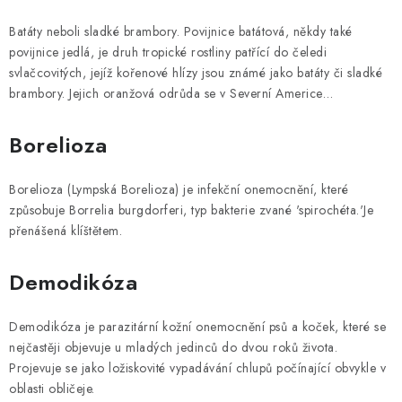
Batáty neboli sladké brambory. Povijnice batátová, někdy také
povijnice jedlá, je druh tropické rostliny patřící do čeledi
svlačcovitých, jejíž kořenové hlízy jsou známé jako batáty či sladké
brambory. Jejich oranžová odrůda se v Severní Americe…
Borelioza
Borelioza (Lympská Borelioza) je infekční onemocnění, které
způsobuje Borrelia burgdorferi, typ bakterie zvané 'spirochéta.'Je
přenášená klíštětem.
Demodikóza
Demodikóza je parazitární kožní onemocnění psů a koček, které se
nejčastěji objevuje u mladých jedinců do dvou roků života.
Projevuje se jako ložiskovité vypadávání chlupů počínající obvykle v
oblasti obličeje.