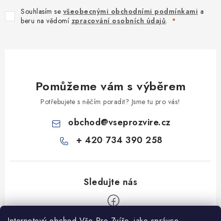
Souhlasím se
všeobecnými obchodními podmínkami
a
beru na vědomí
zpracování osobních údajů
.
Pomůžeme vám s výběrem
Potřebujete s něčím poradit? Jsme tu pro vás!
obchod
@
vseprozvire.cz
+ 420 734 390 258
Internetový obchod Vše Pro Zvíře, jako správce