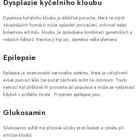
Dysplazie kyčelního kloubu
Dysplazie kyčelního kloubu je dědičná porucha, která ve svých
závažnějších formách může způsobit zmrzačení, ochrnutí nebo
bolestivou artritidu kloubu. Je způsobena kombinací genetických a
vnějších faktorů. Nejvíce jí trpí psi, zejména velká plemena.
Epilepsie
Epilepsie je onemocnění nervového systému, které je celoživotní
avšak pomocí léků lze počet záchvatů snížit na minimum. Touto
nemocí trpí přibližně tři procenta psí populace a může se vyskytnout
kdykoli v průběhu života. Projevem epilepsie jsou…
Glukosamin
Glukosamin sulfát má příznivé účinky proti bolesti a zánětu při
artróze kloubů.