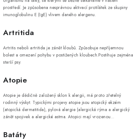
organismu na látky, se kterými se běžně setkáváme v našem
SLEVY
v
prostředí. Je způsobena nesprávnou aktivací protilátek ze skupiny
n
imunoglobulinu E (IgE) vlivem daného alergenu.
ZNAČKY
í
k
Artritida
Ceník dopravy
Kontakty
Obchodní podmínky
o
Podmínky ochrany osobních údajů
v
Artritis neboli artritida je zánět kloubů. Způsobuje nepříjemnou
ý
bolest a omezení pohybu v postižených kloubech.Postihuje zejména
starší psy.
c
h
Atopie
p
o
Atopie je dědičně založený sklon k alergii, má proto zřetelný
j
rodinný výskyt. Typickými projevy atopie jsou atopický ekzém
m
(atopická dermatitida), pylová alergie (alergická rýma a alergický
ů
zánět spojivek a alergické astma. Atopici mají vrozenou…
Batáty