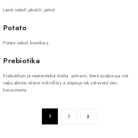
Lamb nebolí jehněčí, jehně.
Potato
Potato neboli brambory.
Prebiotika
Prebiotikum je nestravitelná složka potravin, která podporuje růst
nebo aktivitu střevní mikroflóry a zlepšuje tak zdravotní stav
konzumenta.
O
S
1
2
t
v
r
l
á
á