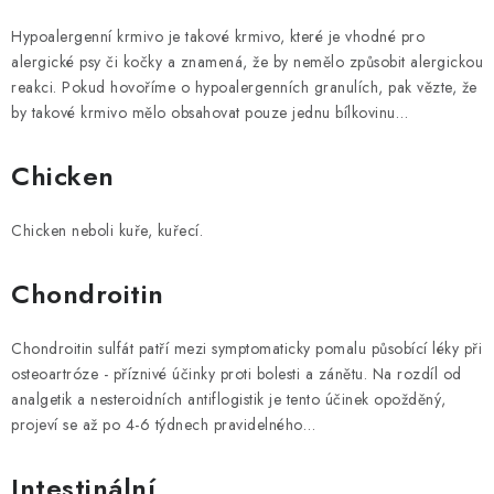
Hypoalergenní krmivo je takové krmivo, které je vhodné pro
alergické psy či kočky a znamená, že by nemělo způsobit alergickou
reakci. Pokud hovoříme o hypoalergenních granulích, pak vězte, že
by takové krmivo mělo obsahovat pouze jednu bílkovinu…
Chicken
Chicken neboli kuře, kuřecí.
Chondroitin
Chondroitin sulfát patří mezi symptomaticky pomalu působící léky při
osteoartróze - příznivé účinky proti bolesti a zánětu. Na rozdíl od
analgetik a nesteroidních antiflogistik je tento účinek opožděný,
projeví se až po 4-6 týdnech pravidelného…
Intestinální