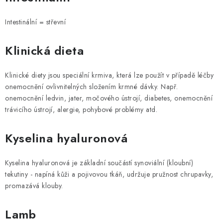
Intestinální = střevní
Klinická dieta
Klinické diety jsou speciální krmiva, která lze použít v případě léčby
onemocnění ovlivnitelných složením krmné dávky. Např.
onemocnění ledvin, jater, močového ústrojí, diabetes, onemocnění
trávicího ústrojí, alergie, pohybové problémy atd.
Kyselina hyaluronová
Kyselina hyaluronová je základní součástí synoviální (kloubní)
tekutiny - napíná kůži a pojivovou tkáň, udržuje pružnost chrupavky,
promazává klouby.
Lamb