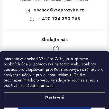
obchod
@
vseprozvire.cz
+ 420 734 390 258
Internetový obchod Vše Pro Zvíře, jako správce
Z
osobních údajů, zpracovává na tomto webu soubory
á
cookies pro zlepšování prostředí webových stránek, pro
Informace pro Vás
p
analytické účely a pro cílenou reklamu. Dalším
procházením tohoto webu vyjadřujete souhlas s jejich
a
Ceník dopravy
používáním.
Další informace
t
Kontakty
í
Obchodní podmínky
Heuréka recenze
VseProZvire.cz 2011-2024
Nastavení
VetPlus
Obchodní podmínky