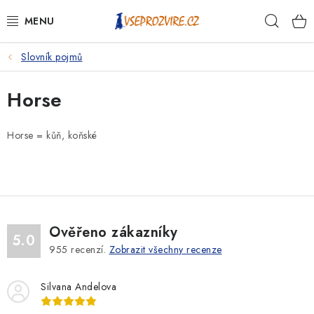
Přejít
Hleda
na
obsah
Slovník pojmů
PSI
Horse
KOČKY
KONĚ
Horse = kůň, koňské
ANTIPARAZITIKA
PRO CHOVATELE
Ověřeno zákazníky
5.0
NA NEMOCI
955
recenzí.
Zobrazit všechny recenze
KRÁLÍCI/HLODAVCI/PTÁCI
Silvana Andelova