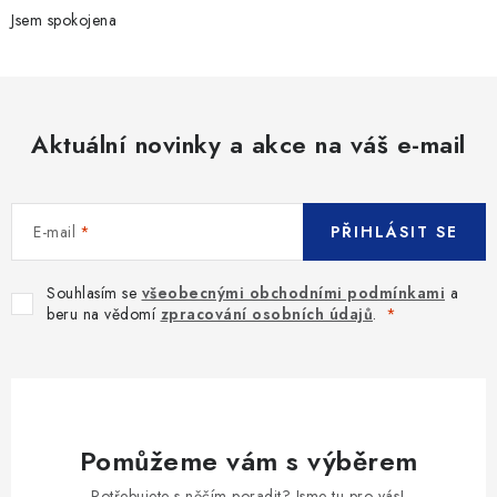
SLEVY
Jsem spokojena
ZNAČKY
Ceník dopravy
Kontakty
Obchodní podmínky
Aktuální novinky a akce na váš e-mail
Podmínky ochrany osobních údajů
E-mail
PŘIHLÁSIT SE
Souhlasím se
všeobecnými obchodními podmínkami
a
beru na vědomí
zpracování osobních údajů
.
Pomůžeme vám s výběrem
Potřebujete s něčím poradit? Jsme tu pro vás!