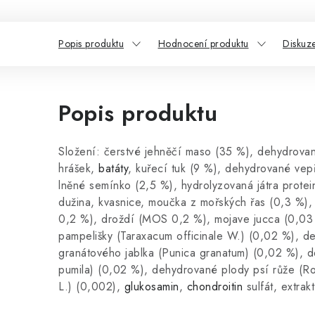
Popis produktu
Hodnocení produktu
Diskuz
Popis produktu
Složení: čerstvé jehněčí maso (35 %), dehydrovan
hrášek,
batáty
, kuřecí tuk (9 %), dehydrované vepř
lněné semínko (2,5 %), hydrolyzovaná játra protei
dužina, kvasnice, moučka z mořských řas (0,3 %), 
0,2 %), droždí (MOS 0,2 %), mojave jucca (0,03 
pampelišky (Taraxacum officinale W.) (0,02 %), d
granátového jablka (Punica granatum) (0,02 %), d
pumila) (0,02 %), dehydrované plody psí růže (Ro
L.) (0,002),
glukosamin
,
chondroitin
sulfát, extrak