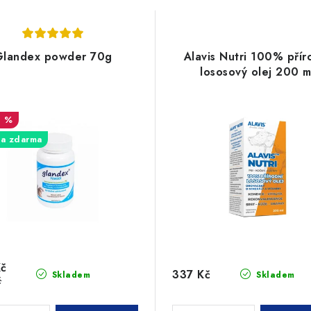
Glandex powder 70g
Alavis Nutri 100% přír
lososový olej 200 m
1 %
a zdarma
Kč
337 Kč
Skladem
Skladem
č