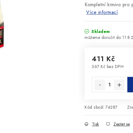
Kompletní krmivo pro 
Více informací
Skladem
11.8.
411 Kč
367 Kč bez DPH
Měrná cena:
Kód zboží:
74287
Zn
Tisk
Zeptat se