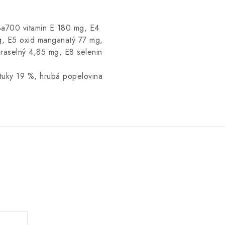
3a700 vitamin E 180 mg, E4
g, E5 oxid manganatý 77 mg,
raselný 4,85 mg, E8 selenin
 tuky 19 %, hrubá popelovina
.