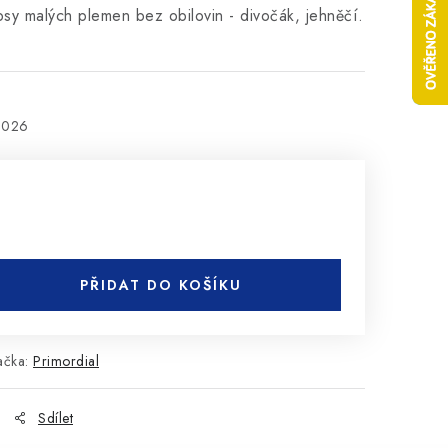
psy malých plemen bez obilovin - divočák, jehněčí.
2026
PŘIDAT DO KOŠÍKU
ačka:
Primordial
Sdílet