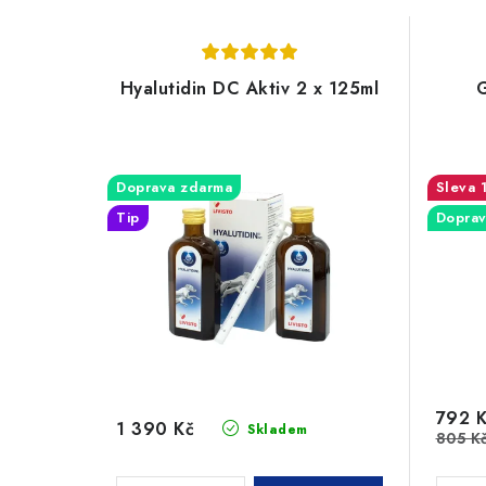
Hyalutidin DC Aktiv 2 x 125ml
Doprava zdarma
Tip
Doprav
792 
1 390 Kč
Skladem
805 K