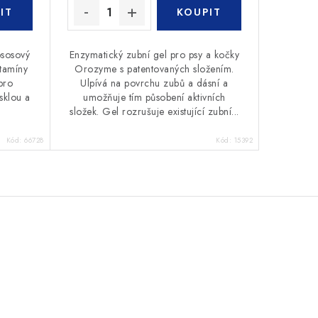
ososový
Enzymatický zubní gel pro psy a kočky
itamíny
Orozyme s patentovaných složením.
 pro
Ulpívá na povrchu zubů a dásní a
esklou a
umožňuje tím působení aktivních
složek. Gel rozrušuje existující zubní...
Kód:
66728
Kód:
15392