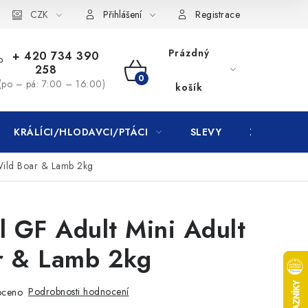
CZK
Přihlášení
Registrace
Prázdný
+ 420 734 390
258
NÁKUPNÍ
(po – pá: 7:00 – 16:00)
košík
KOŠÍK
KRÁLÍCI/HLODAVCI/PTÁCI
SLEVY
ZNAČKY
 Wild Boar & Lamb 2kg
l GF Adult Mini Adult
r & Lamb 2kg
Podrobnosti hodnocení
oceno