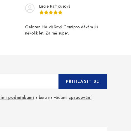
Lucie Rathousová
Geloren HA višňový Contipro dávám již
několik let. Za mě super.
PŘIHLÁSIT SE
ími podmínkami
a beru na vědomí
zpracování