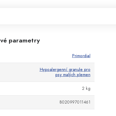
vé parametry
Primordial
Hypoalergenní granule pro
psy malých plemen
2 kg
8020997011461