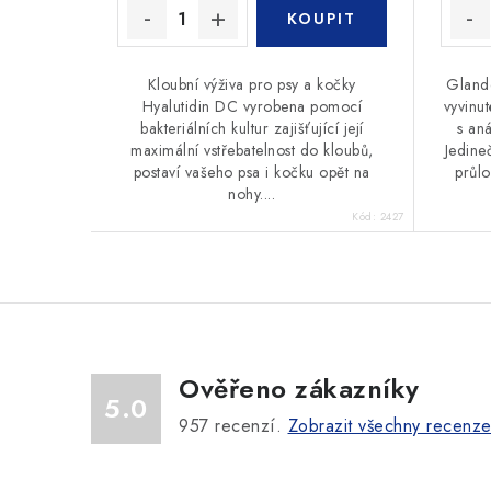
Kloubní výživa pro psy a kočky
Glande
Hyalutidin DC vyrobena pomocí
vyvinu
bakteriálních kultur zajišťující její
s an
maximální vstřebatelnost do kloubů,
Jedine
postaví vašeho psa i kočku opět na
průlo
nohy....
Kód:
2427
Ověřeno zákazníky
5.0
957
recenzí.
Zobrazit všechny recenz