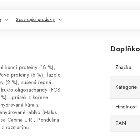
e
Související produkty
Doplňko
é kančí proteiny (18 %),
Značka
ové proteiny (6 %), fazole,
ny (2 %), sušená řepná
Kategorie
frukto-oligosacharidy (FOS
%) , prášek z kořene
ehydrovaná kůra z
Hmotnost
ehydrované jablko (Malus
sa Canina L.R., Pendulina
EAN
t z rozmarýnu.