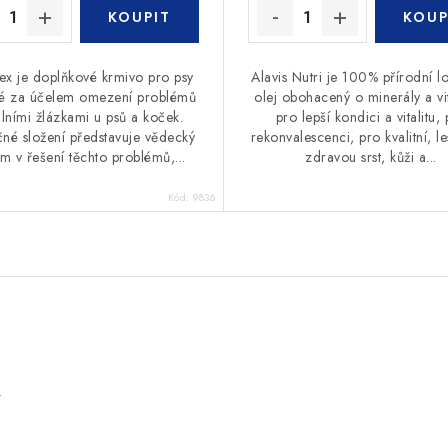
x je doplňkové krmivo pro psy
Alavis Nutri je 100% přírodní l
té za účelem omezení problémů
olej obohacený o minerály a v
álními žlázkami u psů a koček.
pro lepší kondici a vitalitu,
čné složení představuje vědecký
rekonvalescenci, pro kvalitní, l
m v řešení těchto problémů,...
zdravou srst, kůži a...
Kód:
9836
e