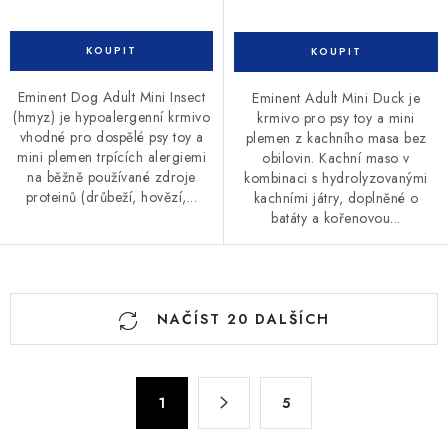
Eminent Dog Adult Mini Insect
Eminent Adult Mini Duck je
(hmyz) je hypoalergenní krmivo
krmivo pro psy toy a mini
vhodné pro dospělé psy toy a
plemen z kachního masa bez
mini plemen trpících alergiemi
obilovin. Kachní maso v
na běžně používané zdroje
kombinaci s hydrolyzovanými
proteinů (drůbeží, hovězí,...
kachními játry, doplněné o
batáty a kořenovou...
O
NAČÍST 20 DALŠÍCH
v
l
á
S
d
1
5
t
a
r