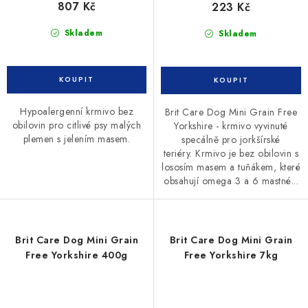
807 Kč
223 Kč
Skladem
Skladem
Hypoalergenní krmivo bez
Brit Care Dog Mini Grain Free
obilovin pro citlivé psy malých
Yorkshire - krmivo vyvinuté
plemen s jelením masem.
specálně pro jorkšírské
teriéry. Krmivo je bez obilovin s
lososím masem a tuňákem, které
obsahují omega 3 a 6 mastné...
Brit Care Dog Mini Grain
Brit Care Dog Mini Grain
Free Yorkshire 400g
Free Yorkshire 7kg