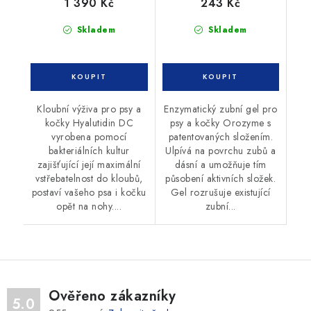
1 390 Kč
243 Kč
Skladem
Skladem
Kloubní výživa pro psy a
Enzymatický zubní gel pro
kočky Hyalutidin DC
psy a kočky Orozyme s
vyrobena pomocí
patentovaných složením.
bakteriálních kultur
Ulpívá na povrchu zubů a
zajišťující její maximální
dásní a umožňuje tím
vstřebatelnost do kloubů,
působení aktivních složek.
postaví vašeho psa i kočku
Gel rozrušuje existující
opět na nohy....
zubní...
Ověřeno zákazníky
5.0