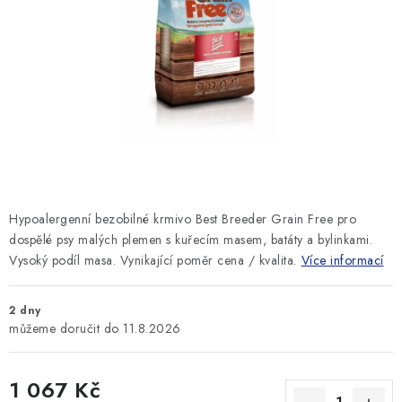
SLEVY
ZNAČKY
Ceník dopravy
Kontakty
Obchodní podmínky
Podmínky ochrany osobních údajů
Hypoalergenní bezobilné krmivo Best Breeder Grain Free pro
dospělé psy malých plemen s kuřecím masem, batáty a bylinkami.
Vysoký podíl masa. Vynikající poměr cena / kvalita.
Více informací
2 dny
11.8.2026
1 067 Kč