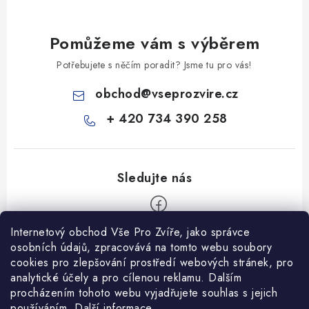
Pomůžeme vám s výběrem
Potřebujete s něčím poradit? Jsme tu pro vás!
obchod
@
vseprozvire.cz
+ 420 734 390 258
Internetový obchod Vše Pro Zvíře, jako správce
Z
osobních údajů, zpracovává na tomto webu soubory
á
cookies pro zlepšování prostředí webových stránek, pro
Informace pro Vás
p
analytické účely a pro cílenou reklamu. Dalším
procházením tohoto webu vyjadřujete souhlas s jejich
a
Ceník dopravy
používáním.
Další informace