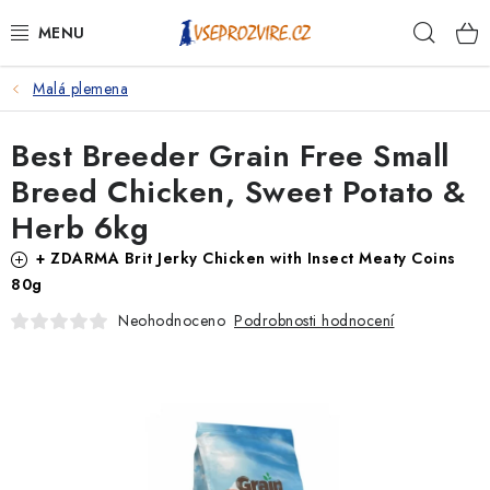
Přejít
Hleda
na
obsah
Malá plemena
PSI
Best Breeder Grain Free Small
KOČKY
Breed Chicken, Sweet Potato &
KONĚ
Herb 6kg
+ ZDARMA Brit Jerky Chicken with Insect Meaty Coins
ANTIPARAZITIKA
80g
Podrobnosti hodnocení
PRO CHOVATELE
Neohodnoceno
NA NEMOCI
KRÁLÍCI/HLODAVCI/PTÁCI