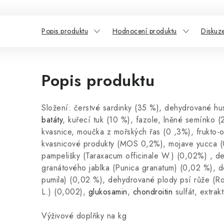
Popis produktu
Hodnocení produktu
Diskuz
Popis produktu
Složení: čerstvé sardinky (35 %), dehydrované hus
batáty
, kuřecí tuk (10 %), fazole, lněné semínko 
kvasnice, moučka z mořských řas (0 ,3%), frukto-
kvasnicové produkty (MOS 0,2%), mojave yucca (
pampelišky (Taraxacum officinale W.) (0,02%) , d
granátového jablka (Punica granatum) (0,02 %), d
pumila) (0,02 %), dehydrované plody psí růže (Ro
L.) (0,002),
glukosamin
,
chondroitin
sulfát, extrak
Výživové doplňky na kg