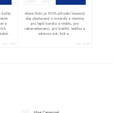
a kočky
Alavis Nutri je 100% přírodní lososový
žením.
olej obohacený o minerály a vitamíny
sní a
pro lepší kondici a vitalitu, pro
ních
rekonvalescenci, pro kvalitní, lesklou a
zubní...
zdravou srst, kůži a...
Kód:
15392
Kód:
66728
Jiřina Cejnarová