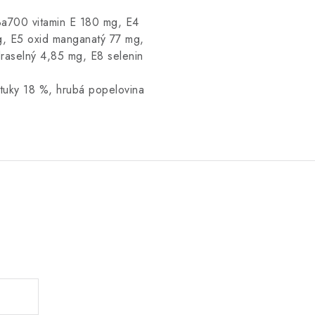
3a700 vitamin E 180 mg, E4
g, E5 oxid manganatý 77 mg,
raselný 4,85 mg, E8 selenin
 tuky 18 %, hrubá popelovina
.