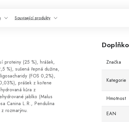
e
Související produkty
Doplňko
í proteiny (25 %), hrášek,
Značka
(2,5 %), sušená řepná dužina,
oligosacharidy (FOS 0,2%),
Kategorie
0,03%), prášek z kořene
ehydrovaná kůra z
ehydrované jablko (Malus
Hmotnost
sa Canina L.R., Pendulina
t z rozmarýnu.
EAN