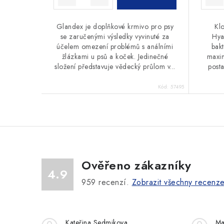
Glandex je doplňkové krmivo pro psy
Kl
se zaručenými výsledky vyvinuté za
Hya
účelem omezení problémů s análními
bakt
žlázkami u psů a koček. Jedinečné
maxim
složení představuje vědecký průlom v...
post
Kód:
57495
Ověřeno zákazníky
4.9
959
recenzí.
Zobrazit všechny recenz
Kateřina Sedmikova
Ma