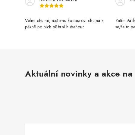
Velmi chutné, našemu kocourovi chutná a
Zatím žádn
pěkně po nich přibral hubeňour.
se,že to 
Aktuální novinky a akce na 