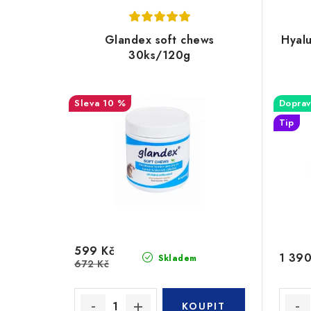
Glandex soft chews
Hyalu
30ks/120g
10 %
Doprav
Tip
599 Kč
1 390
Skladem
672 Kč