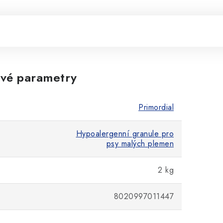
vé parametry
Primordial
Hypoalergenní granule pro
psy malých plemen
2 kg
8020997011447