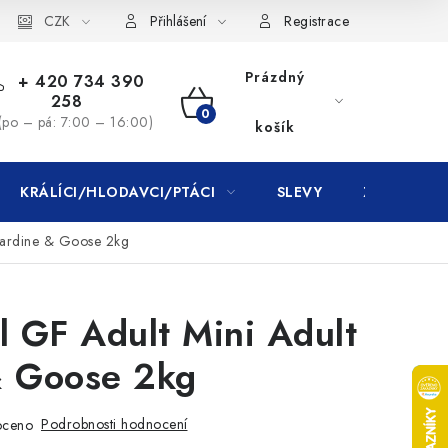
CZK
Přihlášení
Registrace
Prázdný
+ 420 734 390
258
NÁKUPNÍ
(po – pá: 7:00 – 16:00)
košík
KOŠÍK
KRÁLÍCI/HLODAVCI/PTÁCI
SLEVY
ZNAČKY
 Sardine & Goose 2kg
l GF Adult Mini Adult
& Goose 2kg
Podrobnosti hodnocení
oceno