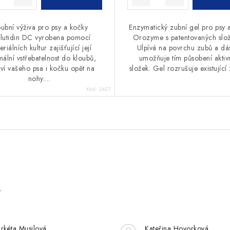
oubní výživa pro psy a kočky
Enzymatický zubní gel pro psy 
lutidin DC vyrobena pomocí
Orozyme s patentovaných slo
eriálních kultur zajišťující její
Ulpívá na povrchu zubů a dá
ální vstřebatelnost do kloubů,
umožňuje tím působení aktiv
aví vašeho psa i kočku opět na
složek. Gel rozrušuje existující 
nohy....
Kód:
2427
e
rkéta Musilová
Kateřina Hovorková