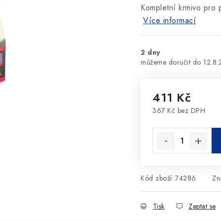
Kompletní krmivo pro p
Více informací
2 dny
12.8
411 Kč
367 Kč bez DPH
Měrná cena:
Kód zboží:
74286
Zn
Tisk
Zeptat se