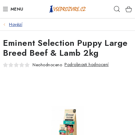
Přejít
Hleda
na
obsah
Hovězí
PSI
Eminent Selection Puppy Large
KOČKY
Breed Beef & Lamb 2kg
KONĚ
Podrobnosti hodnocení
Neohodnoceno
ANTIPARAZITIKA
PRO CHOVATELE
NA NEMOCI
KRÁLÍCI/HLODAVCI/PTÁCI