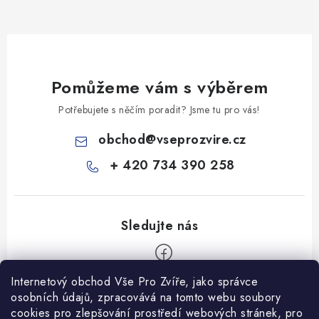
Pomůžeme vám s výběrem
Potřebujete s něčím poradit? Jsme tu pro vás!
obchod
@
vseprozvire.cz
+ 420 734 390 258
Internetový obchod Vše Pro Zvíře, jako správce
Z
osobních údajů, zpracovává na tomto webu soubory
á
cookies pro zlepšování prostředí webových stránek, pro