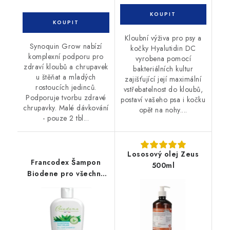
Kloubní výživa pro psy a
Synoquin Grow nabízí
kočky Hyalutidin DC
komplexní podporu pro
vyrobena pomocí
zdraví kloubů a chrupavek
bakteriálních kultur
u štěňat a mladých
zajišťující její maximální
rostoucích jedinců.
vstřebatelnost do kloubů,
Podporuje tvorbu zdravé
postaví vašeho psa i kočku
chrupavky. Malé dávkování
opět na nohy....
- pouze 2 tbl...
Lososový olej Zeus
Francodex Šampon
500ml
Biodene pro všechny
psy 250ml