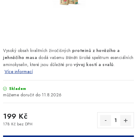
SLEVY
ZNAČKY
Ceník dopravy
Kontakty
Obchodní podmínky
Podmínky ochrany osobních údajů
Vysoký obsah kvalitních živočišných
proteinů z hovězího a
jehněčího masa
dodá vašemu štěněti široké spektrum esenciálních
aminokyselin, které jsou důležité pro
vývoj kostí a svalů
.
Více informací
Skladem
11.8.2026
199 Kč
178 Kč bez DPH
Měrná cena: