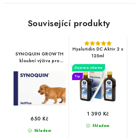
Související produkty
Hyalutidin DC Aktiv 2 x
SYNOQUIN GROWTH
125ml
kloubní výživa pro
štěňata 60tbl
Doprava zdarma
Tip
1 390 Kč
650 Kč
Skladem
Skladem