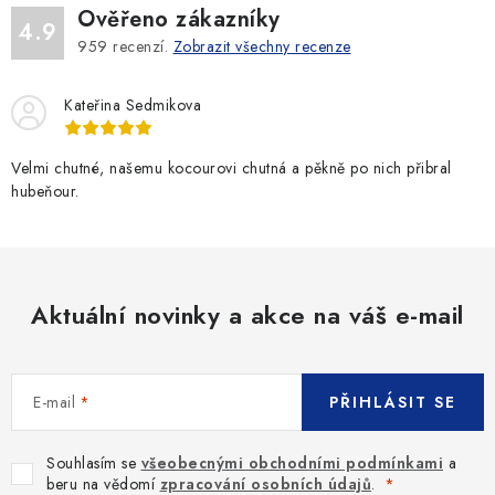
Ověřeno zákazníky
4.9
959
recenzí.
Zobrazit všechny recenze
Kateřina Sedmikova
Velmi chutné, našemu kocourovi chutná a pěkně po nich přibral
hubeňour.
Aktuální novinky a akce na váš e-mail
E-mail
PŘIHLÁSIT SE
Souhlasím se
všeobecnými obchodními podmínkami
a
beru na vědomí
zpracování osobních údajů
.