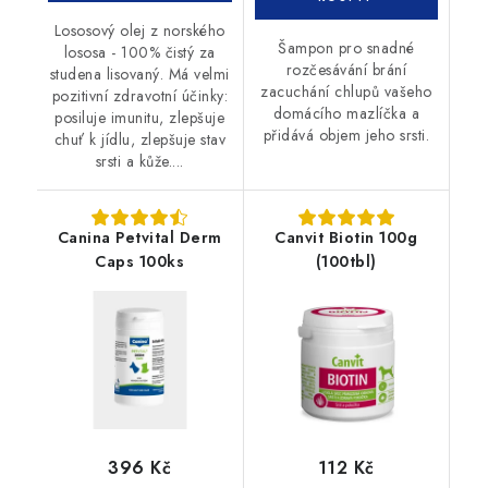
Lososový olej z norského
Šampon pro snadné
lososa - 100% čistý za
rozčesávání brání
studena lisovaný. Má velmi
zacuchání chlupů vašeho
pozitivní zdravotní účinky:
domácího mazlíčka a
posiluje imunitu, zlepšuje
přidává objem jeho srsti.
chuť k jídlu, zlepšuje stav
srsti a kůže....
Canina Petvital Derm
Canvit Biotin 100g
Caps 100ks
(100tbl)
396 Kč
112 Kč