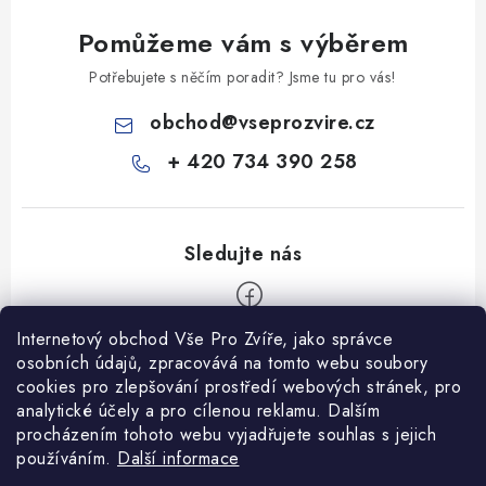
Pomůžeme vám s výběrem
Potřebujete s něčím poradit? Jsme tu pro vás!
obchod
@
vseprozvire.cz
+ 420 734 390 258
Internetový obchod Vše Pro Zvíře, jako správce
Z
osobních údajů, zpracovává na tomto webu soubory
á
cookies pro zlepšování prostředí webových stránek, pro
Informace pro Vás
analytické účely a pro cílenou reklamu. Dalším
p
procházením tohoto webu vyjadřujete souhlas s jejich
a
Ceník dopravy
používáním.
Další informace
t