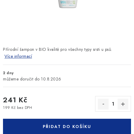
SLEVY
ZNAČKY
Ceník dopravy
Kontakty
Obchodní podmínky
Podmínky ochrany osobních údajů
Přírodní šampon v BIO kvalitě pro všechny typy srsti u psů.
Více informací
2 dny
10.8.2026
241 Kč
199 Kč bez DPH
Měrná cena:
PŘIDAT DO KOŠÍKU