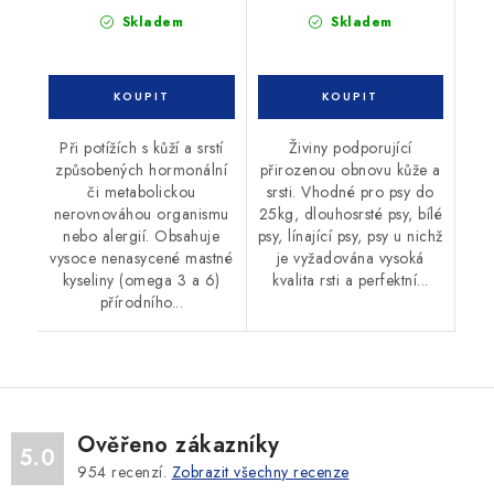
Skladem
Skladem
Při potížích s kůží a srstí
Živiny podporující
způsobených hormonální
přirozenou obnovu kůže a
či metabolickou
srsti. Vhodné pro psy do
nerovnováhou organismu
25kg, dlouhosrsté psy, bílé
nebo alergií. Obsahuje
psy, línající psy, psy u nichž
vysoce nenasycené mastné
je vyžadována vysoká
kyseliny (omega 3 a 6)
kvalita rsti a perfektní...
přírodního...
Ověřeno zákazníky
5.0
954
recenzí.
Zobrazit všechny recenze