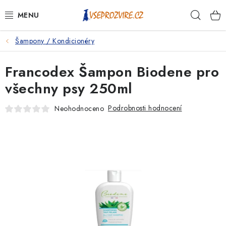
Přejít
Hleda
na
obsah
Šampony / Kondicionéry
PSI
Francodex Šampon Biodene pro
KOČKY
všechny psy 250ml
KONĚ
Podrobnosti hodnocení
Neohodnoceno
ANTIPARAZITIKA
PRO CHOVATELE
NA NEMOCI
KRÁLÍCI/HLODAVCI/PTÁCI