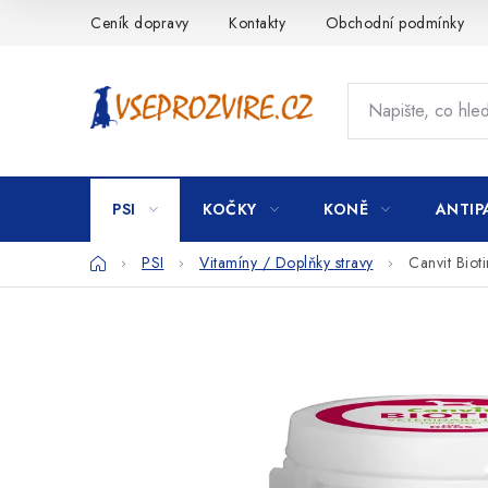
Přejít
Ceník dopravy
Kontakty
Obchodní podmínky
na
obsah
PSI
KOČKY
KONĚ
ANTIP
Domů
PSI
Vitamíny / Doplňky stravy
Canvit Biot