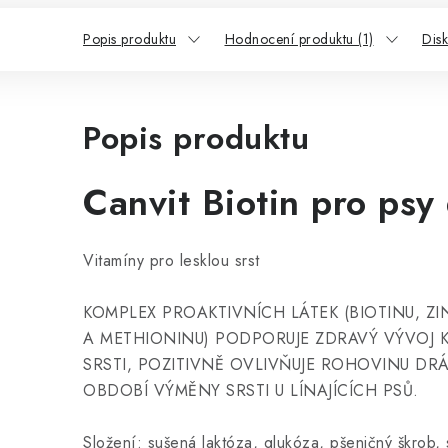
Popis produktu
Hodnocení produktu (1)
Dis
Popis produktu
Canvit Biotin pro psy
Vitamíny pro lesklou srst
KOMPLEX PROAKTIVNÍCH LÁTEK (BIOTINU, ZIN
A METHIONINU) PODPORUJE ZDRAVÝ VÝVOJ KŮ
SRSTI, POZITIVNĚ OVLIVŇUJE ROHOVINU DR
OBDOBÍ VÝMĚNY SRSTI U LÍNAJÍCÍCH PSŮ.
Složení: sušená laktóza, glukóza, pšeničný škrob,