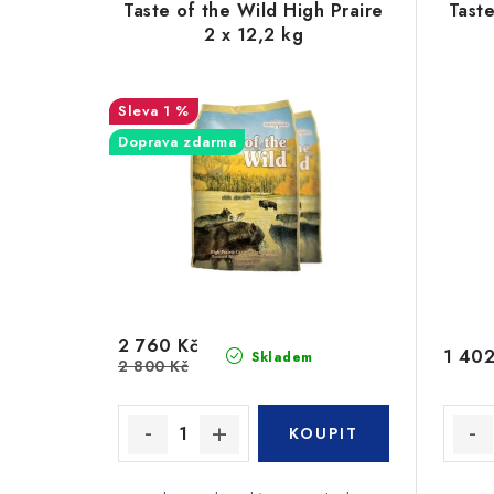
Taste of the Wild High Praire
Taste
2 x 12,2 kg
1 %
Doprava zdarma
2 760 Kč
1 402
Skladem
2 800 Kč