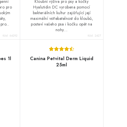
genní
Kloubní výživa pro psy a kočky
pro pro
Hyalutidin DC vyrobena pomocí
ysokým
bakteriálních kultur zajišťující její
áty,
maximální vstřebatelnost do kloubů,
ro...
postaví vašeho psa i kočku opět na
nohy....
Kód:
64292
Kód:
2427
pes 1l
Canina Petvital Derm Liquid
25ml