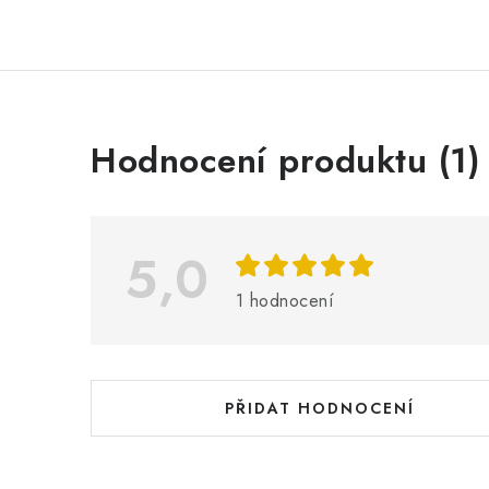
V
Hodnocení produktu (1)
ý
p
i
5,0
s
1 hodnocení
h
o
d
PŘIDAT HODNOCENÍ
n
o