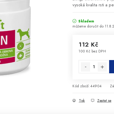
vysoká kvalita rsti a p
Skladem
11.8.
112 Kč
100 Kč bez DPH
Měrná cena:
Kód zboží:
44904
Zá
Tisk
Zeptat se