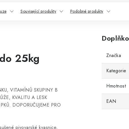
kuze
Související produkty
Podobné produkty
Doplňko
 do 25kg
Značka
Kategorie
Hmotnost
KU, VITAMÍNŮ SKUPINY B
ŽE, KVALITU A LESK
EAN
ÁPKŮ. DOPORUČUJEME PRO
 sušené pivovarské kvasnice,