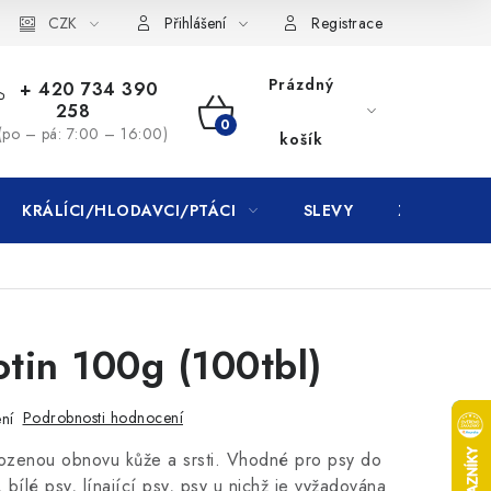
CZK
Přihlášení
Registrace
Prázdný
+ 420 734 390
258
NÁKUPNÍ
(po – pá: 7:00 – 16:00)
košík
KOŠÍK
KRÁLÍCI/HLODAVCI/PTÁCI
SLEVY
ZNAČKY
otin 100g (100tbl)
Podrobnosti hodnocení
ní
irozenou obnovu kůže a srsti. Vhodné pro psy do
 bílé psy, línající psy, psy u nichž je vyžadována