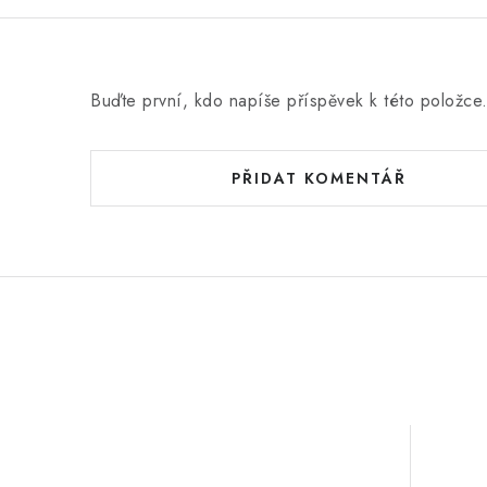
c
e
n
Buďte první, kdo napíše příspěvek k této položce
í
PŘIDAT KOMENTÁŘ