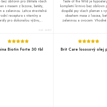
 bez obilovin pro štěňata všech
Taste of the Wild je hypoaler
en s masem z bizona, batáty,
kompletní krmivo bez obilovin 
 a zeleninou. Lehce stravitelná
dospělé psy všech plemen s v
rodní receptura s vitamíny a
obsahem masa z lososa, bat
rály pro dokonalou výživu,...
zeleninou a ovocem. Vhodné p
Kód:
64503
ina Biotin Forte 30 tbl
Brit Care lososový olej 