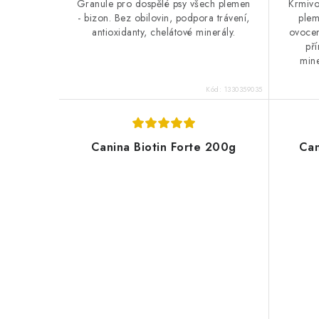
Granule pro dospělé psy všech plemen
Krmivo
- bizon. Bez obilovin, podpora trávení,
plem
antioxidanty, chelátové minerály.
ovocem
pří
mine
Kód:
1330359035
Canina Biotin Forte 200g
Can