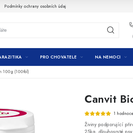
Podmínky ochrany osobních údajů
ARAZITIKA
PRO CHOVATELE
NA NEMOCI
in 100g (100tbl)
Canvit Bi
1 hodnoce
Živiny podporující př
25kg, dlouhosrsté psy,