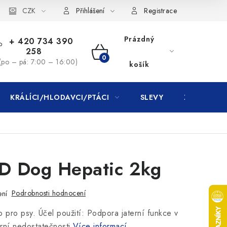
CZK
Přihlášení
Registrace
Prázdný
+ 420 734 390
258
NÁKUPNÍ
(po – pá: 7:00 – 16:00)
košík
KOŠÍK
KRÁLÍCI/HLODAVCI/PTÁCI
SLEVY
ZNAČKY
VD Dog Hepatic 2kg
Podrobnosti hodnocení
ení
o pro psy. Účel použití: Podpora jaterní funkce v
rní nedostatečnosti
Více informací