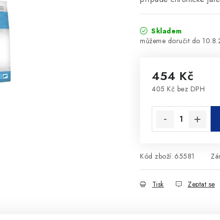
Skladem
10.8
454 Kč
405 Kč bez DPH
Měrná cena:
Kód zboží:
65581
Zá
Tisk
Zeptat se