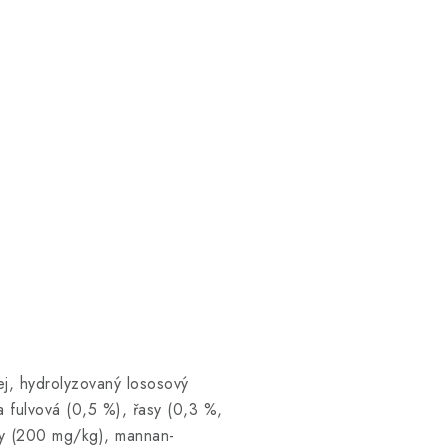
ej, hydrolyzovaný lososový
a fulvová (0,5 %), řasy (0,3 %,
ny (200 mg/kg), mannan-