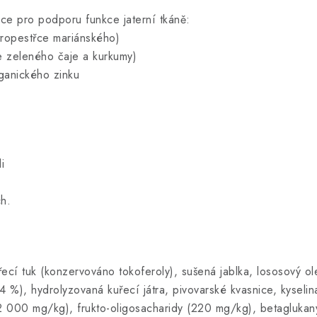
ce pro podporu funkce jaterní tkáně:
tropestřce mariánského)
ze zeleného čaje a kurkumy)
rganického zinku
i
h.
ecí tuk (konzervováno tokoferoly), sušená jablka, lososový ol
 %), hydrolyzovaná kuřecí játra, pivovarské kvasnice, kyselin
2 000 mg/kg), frukto-oligosacharidy (220 mg/kg), betagluka