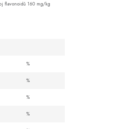
oj flavonoidů 160 mg/kg
%
%
%
%