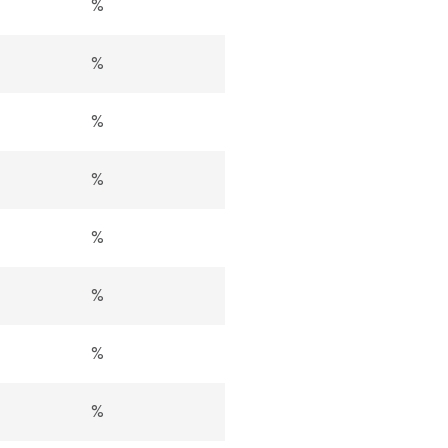
%
%
%
%
%
%
%
%