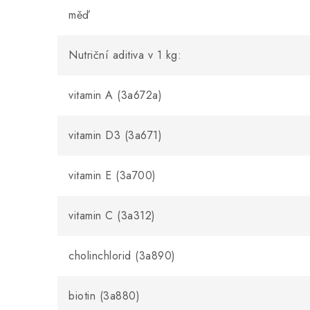
měď
Nutriční aditiva v 1 kg:
vitamin A (3a672a)
vitamin D3 (3a671)
vitamin E (3a700)
vitamin C (3a312)
cholinchlorid (3a890)
biotin (3a880)