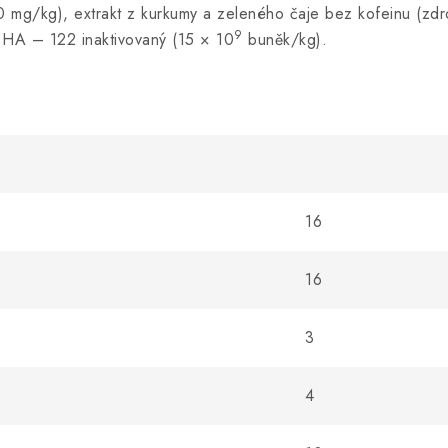
 mg/kg), extrakt z kurkumy a zeleného čaje bez kofeinu (zdr
9
HA – 122 inaktivovaný (15 × 10
buněk/kg).
16
16
3
4