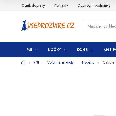
Přejít
Ceník dopravy
Kontakty
Obchodní podmínky
na
obsah
PSI
KOČKY
KONĚ
ANTIP
Domů
PSI
Veterinární diety
Hepatic
Calibra