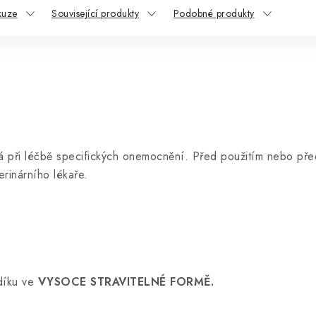
kuze
Související produkty
Podobné produkty
áhá při léčbě specifických onemocnění. Před použitím nebo p
erinárního lékaře.
díku ve
VYSOCE STRAVITELNÉ FORMĚ.