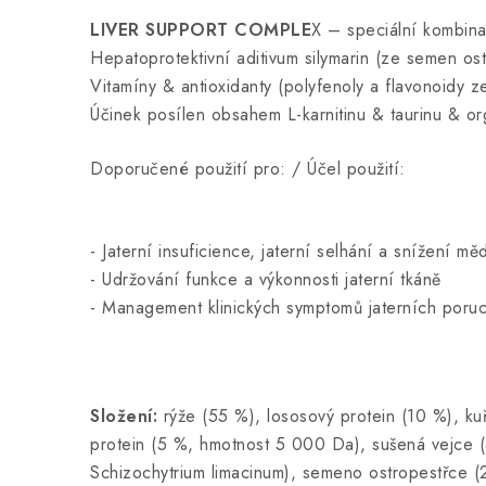
LIVER SUPPORT COMPLE
X – speciální kombina
Hepatoprotektivní aditivum silymarin (ze semen os
Vitamíny & antioxidanty (polyfenoly a flavonoidy 
Účinek posílen obsahem L-karnitinu & taurinu & o
Doporučené použití pro: / Účel použití:
- Jaterní insuficience, jaterní selhání a snížení měd
- Udržování funkce a výkonnosti jaterní tkáně
- Management klinických symptomů jaterních poruc
Složení:
rýže (55 %), lososový protein (10 %), kuř
protein (5 %, hmotnost 5 000 Da), sušená vejce (4
Schizochytrium limacinum
), semeno ostropestřce (