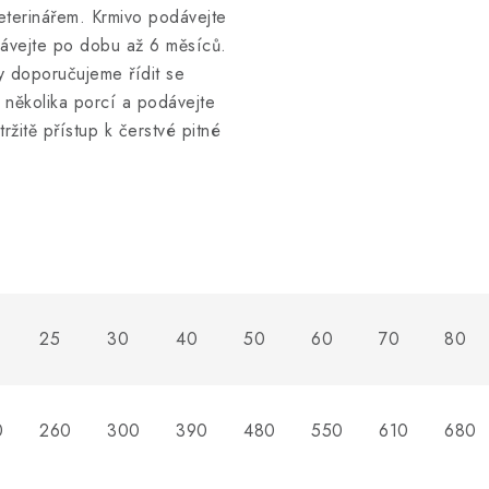
veterinářem. Krmivo podávejte
ávejte po dobu až 6 měsíců.
y doporučujeme řídit se
 několika porcí a podávejte
ržitě přístup k čerstvé pitné
25
30
40
50
60
70
80
0
260
300
390
480
550
610
680