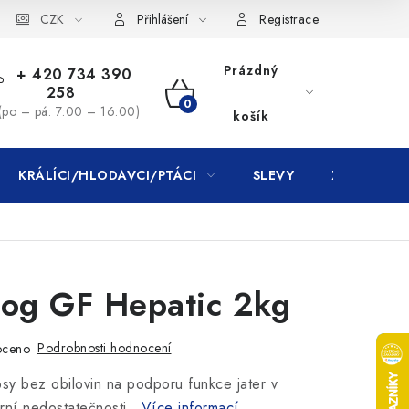
CZK
Přihlášení
Registrace
Prázdný
+ 420 734 390
258
NÁKUPNÍ
(po – pá: 7:00 – 16:00)
košík
KOŠÍK
KRÁLÍCI/HLODAVCI/PTÁCI
SLEVY
ZNAČKY
Dog GF Hepatic 2kg
Podrobnosti hodnocení
oceno
psy bez obilovin na podporu funkce jater v
rní nedostatečnosti .
Více informací