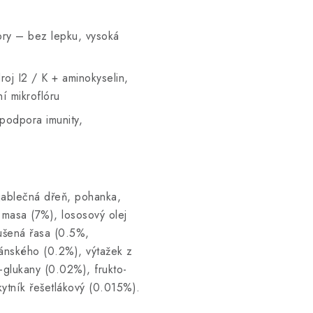
ory – bez lepku, vysoká
oj I2 / K + aminokyselin,
í mikroflóru
 podpora imunity,
 jablečná dřeň, pohanka,
 masa (7%), lososový olej
sušená řasa (0.5%,
ánského (0.2%), výtažek z
-glukany (0.02%), frukto-
ytník řešetlákový (0.015%).