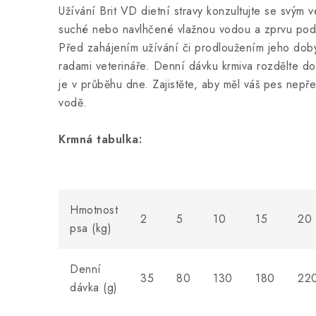
Užívání Brit VD dietní stravy konzultujte se svým 
suché nebo navlhčené vlažnou vodou a zprvu pod
Před zahájením užívání či prodloužením jeho dob
radami veterináře. Denní dávku krmiva rozdělte do
je v průběhu dne. Zajistěte, aby měl váš pes nepřet
vodě.
Krmná tabulka:
Hmotnost
2
5
10
15
20
psa (kg)
Denní
35
80
130
180
22
dávka (g)