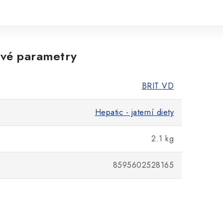
vé parametry
BRIT VD
Hepatic - jaterní diety
2.1 kg
8595602528165