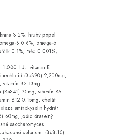
áknina 3.2%, hrubý popel
, omega-3 0.6%, omega-6
hořčík 0.1%, měď 0.001%,
 1,000 I.U., vitamín E
inechlorid (3a890) 2,200mg,
, vitamín B2 13mg,
á (3a841) 30mg, vitamín B6
tamín B12 0.15mg, chelát
eleza aminokyselin hydrát
5) 60mg, jodid draselný
vaná saccharomyces
obohacené selenem) (3b8.10)