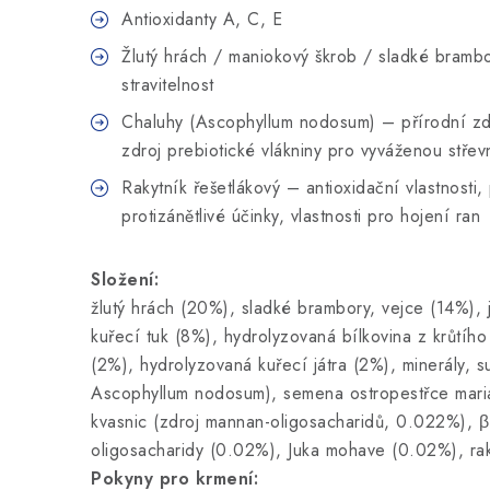
Antioxidanty A, C, E
Žlutý hrách / maniokový škrob / sladké bramb
stravitelnost
Chaluhy (Ascophyllum nodosum) – přírodní zdr
zdroj prebiotické vlákniny pro vyváženou střevn
Rakytník řešetlákový – antioxidační vlastnosti,
protizánětlivé účinky, vlastnosti pro hojení ran
Složení:
žlutý hrách (20%), sladké brambory, vejce (14%),
kuřecí tuk (8%), hydrolyzovaná bílkovina z krůtího
(2%), hydrolyzovaná kuřecí játra (2%), minerály, 
Ascophyllum nodosum), semena ostropestřce mari
kvasnic (zdroj mannan-oligosacharidů, 0.022%), β
oligosacharidy (0.02%), Juka mohave (0.02%), rak
Pokyny pro krmení: