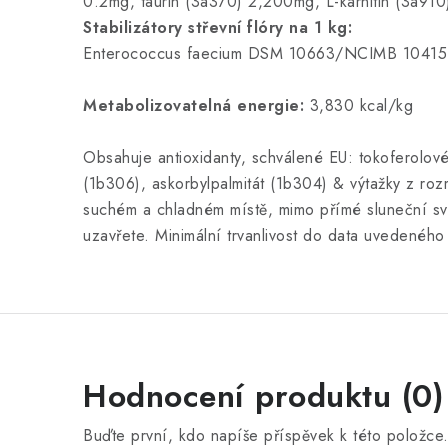
0.2mg, taurin (3a370) 2,200mg, L-karnitin (3a91
Stabilizátory střevní flóry na 1 kg:
Enterococcus faecium DSM 10663/NCIMB 10415 
Metabolizovatelná energie:
3,830 kcal/kg
Obsahuje antioxidanty, schválené EU: tokoferolové 
(1b306), askorbylpalmitát (1b304) & výtažky z ro
suchém a chladném místě, mimo přímé sluneční sv
uzavřete. Minimální trvanlivost do data uvedeného
Hodnocení produktu (0)
Buďte první, kdo napíše příspěvek k této položce