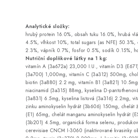
Analytické složky:
hrubý protein 16.0%, obsah tuku 16.0%, hrubá vl
4.5%, vlhkost 10%, total sugars (as NFE) 50.3%
2.3%, vápník 0.7%, fosfor 0.5%, sodík 0.15%, 
Nutriční doplňkové látky na 1 kg:
vitamín A (3a672a) 23,000 I.U., vitamín D3 (E671)
(3a700) 1,000mg, vitamín C (3a312) 500mg, chol
biotin (3a880) 2.2 mg, vitamín B1 (3a821) 10.5mg
niacinamid (3a315) 88mg, kyselina D-pantothenov
(3a831) 6.5mg, kyselina listová (3a316) 2.2mg, vi
zinku aminokyselin hydrát (3b606) 150mg, chelát ž
(E1) 65mg, chelát manganu aminokyselin hydrát (E
(3b201) 4.5mg, organická forma selenu, produko
cerevisiae CNCM I-3060 (inaktivované kvasinky 