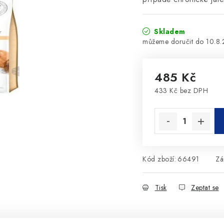
Skladem
10.8
485 Kč
433 Kč bez DPH
Měrná cena:
Kód zboží:
66491
Zá
Tisk
Zeptat se