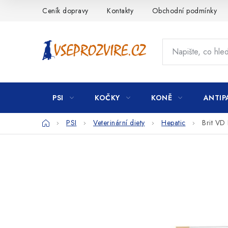
Přejít
Ceník dopravy
Kontakty
Obchodní podmínky
na
obsah
PSI
KOČKY
KONĚ
ANTIP
Domů
PSI
Veterinární diety
Hepatic
Brit VD