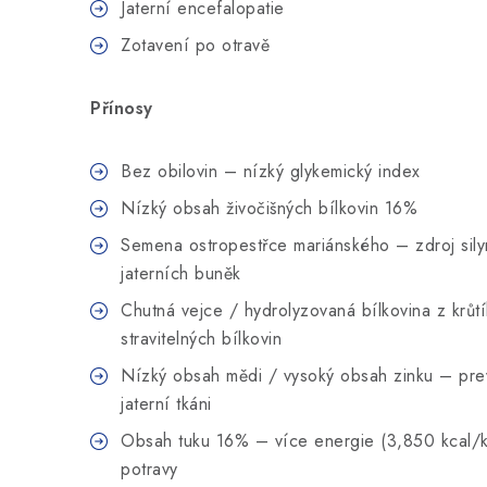
Jaterní encefalopatie
Zotavení po otravě
Přínosy
Bez obilovin – nízký glykemický index
Nízký obsah živočišných bílkovin 16%
Semena ostropestřce mariánského – zdroj sil
jaterních buněk
Chutná vejce / hydrolyzovaná bílkovina z krů
stravitelných bílkovin
Nízký obsah mědi / vysoký obsah zinku – pr
jaterní tkáni
Obsah tuku 16% – více energie (3,850 kcal/k
potravy