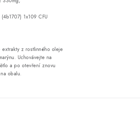
0) 330mg,
(4b1707) 1x109 CFU
extrakty z rostlinného oleje
zmarýnu. Uchovávejte na
ětlo a po otevření znovu
 na obalu.
.