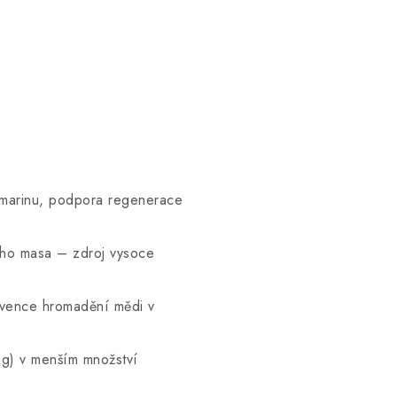
ymarinu, podpora regenerace
tího masa – zdroj vysoce
evence hromadění mědi v
g) v menším množství