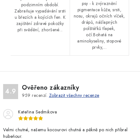
psy - k zvýraznění
podzimním období.
pigmentace kůže, srsti,
Zabraňuje vypadávání srsti
nosu, okrajů očních víček,
u březích a kojících fen. K
drápů, nášlapných
zajištění zdravé pokožky
polštářků tlapek,
při svědění, zhoršené...
očí.Bohatá na
aminokyseliny, stopové
prvky,...
Ověřeno zákazníky
4.9
959
recenzí.
Zobrazit všechny recenze
Kateřina Sedmikova
Velmi chutné, našemu kocourovi chutná a pěkně po nich přibral
hubeňour.