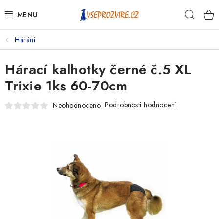
Přejít
Hleda
na
obsah
Hárání
PSI
Hárací kalhotky černé č.5 XL
KOČKY
Trixie 1ks 60-70cm
KONĚ
Podrobnosti hodnocení
Neohodnoceno
ANTIPARAZITIKA
PRO CHOVATELE
NA NEMOCI
KRÁLÍCI/HLODAVCI/PTÁCI