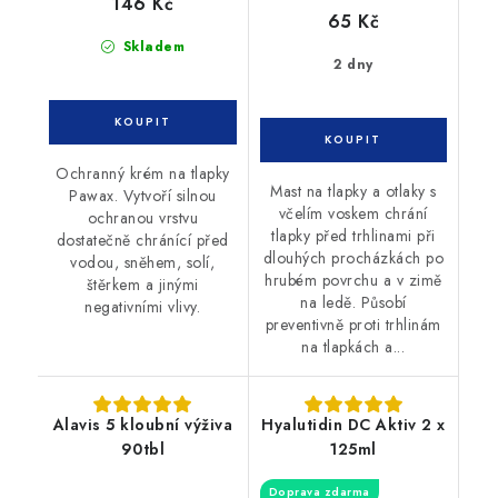
146 Kč
65 Kč
Skladem
2 dny
Ochranný krém na tlapky
Mast na tlapky a otlaky s
Pawax. Vytvoří silnou
včelím voskem chrání
ochranou vrstvu
tlapky před trhlinami při
dostatečně chránící před
dlouhých procházkách po
vodou, sněhem, solí,
hrubém povrchu a v zimě
štěrkem a jinými
na ledě. Působí
negativními vlivy.
preventivně proti trhlinám
na tlapkách a...
Alavis 5 kloubní výživa
Hyalutidin DC Aktiv 2 x
90tbl
125ml
Doprava zdarma