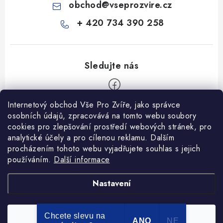
obchod
@
vseprozvire.cz
+ 420 734 390 258
Internetový obchod Vše Pro Zvíře, jako správce
Z
osobních údajů, zpracovává na tomto webu soubory
á
cookies pro zlepšování prostředí webových stránek, pro
Informace pro Vás
analytické účely a pro cílenou reklamu. Dalším
p
procházením tohoto webu vyjadřujete souhlas s jejich
a
Ceník dopravy
používáním.
Další informace
t
Kontakty
í
Obchodní podmínky
Heuréka recenze
VseProZvire.cz 2011-2024
Nastavení
VetPlus
Obchodní podmínky
Podmínky ochrany osobních údajů
Chcete slevu na
Souhlasím
Copyright 2026
Vše Pro Zvíře
. Všechna práva vyhrazena.
ANO
NE