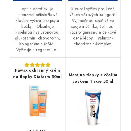
Aptus Aptoflex je
Kloubní výživa pro koně
intenzivní pětisložková
všech věkových kategorií.
kloubní výživa pro psy a
Vyjímečnost spočívá ve
kočky. Obsahuje
spojení účinku, šetrnosti
kyselinou hyaluronovou,
vůči organismu a celkové
glukosamin, chondroitin,
ceně léčby. Hyaluron-
kolagenem a MSM.
chondroitin-komplex.
Vyživuje a regeneruje...
Pawax ochranný krém
Mast na tlapky s včelím
na tlapky Diafarm 50ml
voskem Trixie 50ml