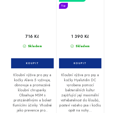
Tip
716 Kč
1 390 Kč
Skladem
Skladem
Kloubní výživa pro psy a
Kloubní výživa pro psy a
kočky Alavis 5 vyživuje,
kočky Hyalutidin DC
obnovuje a promazává
vyrobena pomocí
kloubní chrupavky.
bakteriálních kultur
Obsahuje MSM s
zajišťující její maximální
protizánětlivými a bolest
vstřebatelnost do kloubů,
tlumícími účinky. Vhodné
postaví vašeho psa i kočku
jako prevence pro...
opět na nohy....