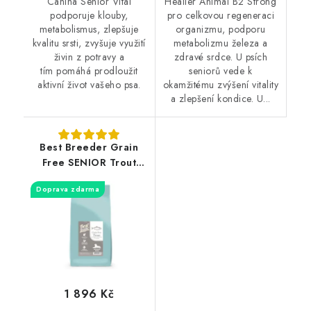
Canina Senior Vital
Healler Animal B2 Strong
podporuje klouby,
pro celkovou regeneraci
metabolismus, zlepšuje
organizmu, podporu
kvalitu srsti, zvyšuje využití
metabolizmu železa a
živin z potravy a
zdravé srdce. U psích
tím pomáhá prodloužit
seniorů vede k
aktivní život vašeho psa.
okamžitému zvýšení vitality
a zlepšení kondice. U...
Best Breeder Grain
Free SENIOR Trout
with Salmon, Sweet
Doprava zdarma
Potato & Asparagus
12kg
1 896 Kč