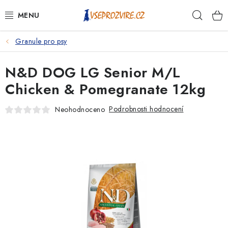
Přejít
Hleda
na
obsah
Granule pro psy
PSI
N&D DOG LG Senior M/L
KOČKY
Chicken & Pomegranate 12kg
KONĚ
Podrobnosti hodnocení
Neohodnoceno
ANTIPARAZITIKA
PRO CHOVATELE
NA NEMOCI
KRÁLÍCI/HLODAVCI/PTÁCI