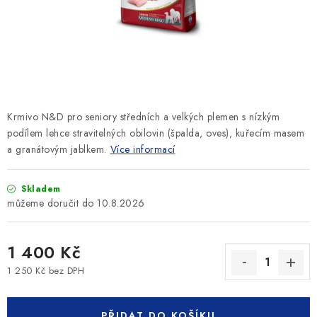
SLEVY
ZNAČKY
Ceník dopravy
Kontakty
Obchodní podmínky
Podmínky ochrany osobních údajů
Krmivo N&D pro seniory středních a velkých plemen s nízkým
podílem lehce stravitelných obilovin (špalda, oves), kuřecím masem
a granátovým jablkem.
Více informací
Skladem
10.8.2026
1 400 Kč
1 250 Kč bez DPH
Měrná cena:
PŘIDAT DO KOŠÍKU