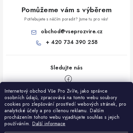
Pomůžeme vám s výběrem
Potřebujete s něčím poradit? Jsme tu pro vás!
obchod
@
vseprozvire.cz
+ 420 734 390 258
Internetový obchod Vše Pro Zvíře, jako správce
Z
osobních údajů, zpracovává na tomto webu soubory
á
cookies pro zlepšování prostředí webových stránek, pro
Informace pro Vás
analytické účely a pro cílenou reklamu. Dalším
p
procházením tohoto webu vyjadřujete souhlas s jejich
a
Ceník dopravy
používáním.
Další informace
t
Kontakty