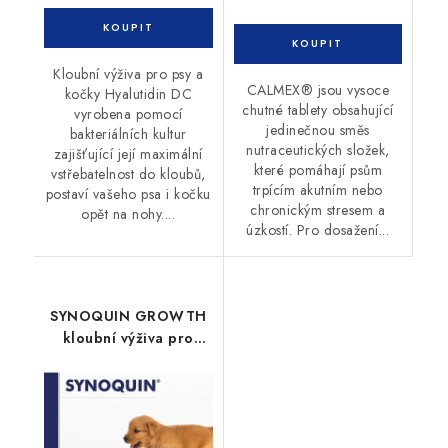
Kloubní výživa pro psy a
CALMEX® jsou vysoce
kočky Hyalutidin DC
chutné tablety obsahující
vyrobena pomocí
jedinečnou směs
bakteriálních kultur
nutraceutických složek,
zajišťující její maximální
které pomáhají psům
vstřebatelnost do kloubů,
trpícím akutním nebo
postaví vašeho psa i kočku
chronickým stresem a
opět na nohy....
úzkostí. Pro dosažení...
SYNOQUIN GROWTH
kloubní výživa pro
štěňata 60tbl