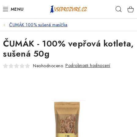
Přejít
Hleda
na
obsah
ČUMÁK 100% sušená masíčka
PSI
ČUMÁK - 100% vepřová kotleta,
KOČKY
sušená 50g
KONĚ
Podrobnosti hodnocení
Neohodnoceno
ANTIPARAZITIKA
PRO CHOVATELE
NA NEMOCI
KRÁLÍCI/HLODAVCI/PTÁCI