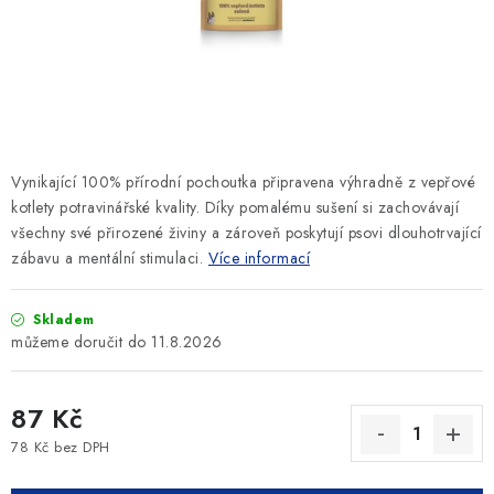
SLEVY
ZNAČKY
Ceník dopravy
Kontakty
Obchodní podmínky
Podmínky ochrany osobních údajů
Vynikající 100% přírodní pochoutka připravena výhradně z vepřové
kotlety potravinářské kvality. Díky pomalému sušení si zachovávají
všechny své přirozené živiny a zároveň poskytují psovi dlouhotrvající
zábavu a mentální stimulaci.
Více informací
Skladem
11.8.2026
87 Kč
78 Kč bez DPH
Měrná cena: