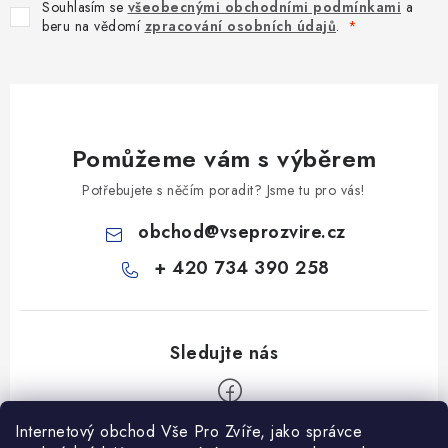
Souhlasím se
všeobecnými obchodními podmínkami
a
beru na vědomí
zpracování osobních údajů
.
Pomůžeme vám s výběrem
Potřebujete s něčím poradit? Jsme tu pro vás!
obchod
@
vseprozvire.cz
+ 420 734 390 258
Internetový obchod Vše Pro Zvíře, jako správce
Z