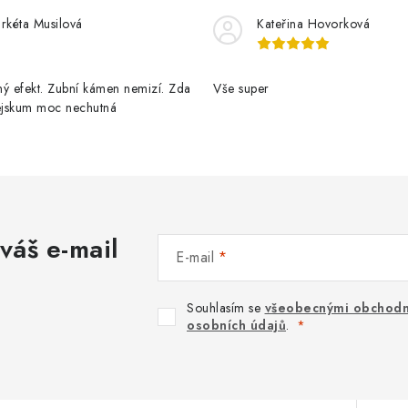
rkéta Musilová
Kateřina Hovorková
ý efekt. Zubní kámen nemizí. Zda
Vše super
pejskum moc nechutná
váš e-mail
E-mail
Souhlasím se
všeobecnými obchodn
osobních údajů
.