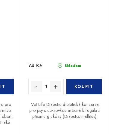
74 Kč
Skladem
vo pro
Vet Life Diabetic dietetická konzerva
Krmivo
pro psy s cukrovkou určená k regulaci
í obsah
přísunu glukózy (Diabetes mellitus).
t také