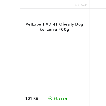
Kód:
84448
VetExpert VD 4T Obesity Dog
konzerva 400g
101 Kč
Skladem