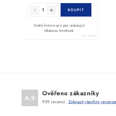
Dietní krmivo pro psy redukující
tělesnou hmotnost.
Kód:
62942
O
v
l
á
Ověřeno zákazníky
d
4.9
a
959
recenzí.
Zobrazit všechny recenz
c