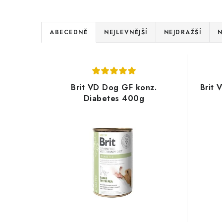
Ř
ABECEDNĚ
NEJLEVNĚJŠÍ
NEJDRAŽŠÍ
N
a
V
z
ý
e
Brit VD Dog GF konz.
Brit 
p
Diabetes 400g
n
i
í
s
p
p
r
r
o
o
d
d
u