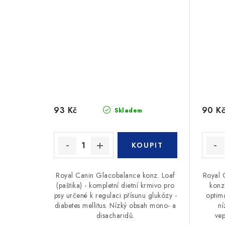
93 Kč
90 K
Skladem
Royal Canin Glacobalance konz. Loaf
Royal 
(paštika) - kompletní dietní krmivo pro
konz
psy určené k regulaci přísunu glukózy -
optim
diabetes mellitus. Nízký obsah mono- a
ní
disacharidů.
ve