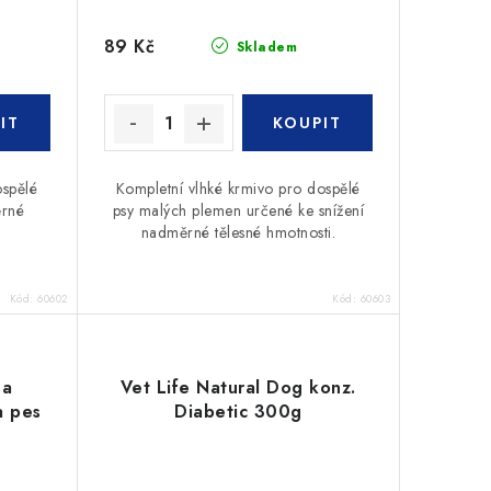
89 Kč
Skladem
ospělé
Kompletní vlhké krmivo pro dospělé
ěrné
psy malých plemen určené ke snížení
nadměrné tělesné hmotnosti.
Kód:
60602
Kód:
60603
 a
Vet Life Natural Dog konz.
a pes
Diabetic 300g