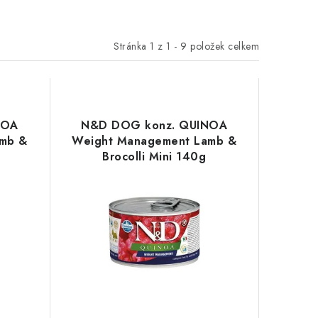
Stránka
1
z
1
-
9
položek celkem
NOA
N&D DOG konz. QUINOA
amb &
Weight Management Lamb &
Brocolli Mini 140g