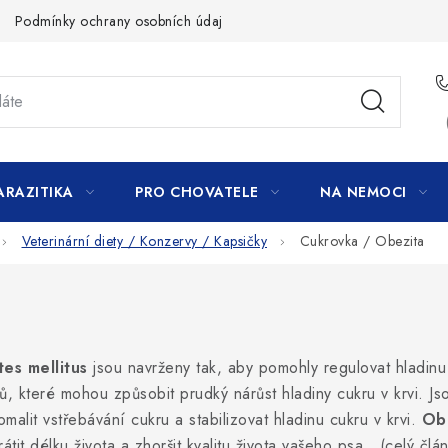
Podmínky ochrany osobních údajů
ARAZITIKA
PRO CHOVATELE
NA NEMOCI
Veterinární diety / Konzervy / Kapsičky
Cukrovka / Obezita
tes mellitus
jsou navrženy tak, aby pomohly regulovat hladinu 
ů, které mohou způsobit prudký nárůst hladiny cukru v krvi. J
alit vstřebávání cukru a stabilizovat hladinu cukru v krvi.
Obe
it délku života a zhoršit kvalitu života vašeho psa...(celý člá