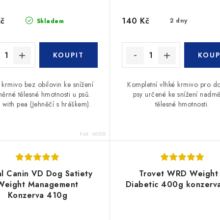
Kč
140 Kč
2 dny
Skladem
 krmivo bez obilovin ke snížení
Kompletní vlhké krmivo pro d
ěrné tělesné hmotnosti u psů.
psy určené ke snížení nadm
with pea (Jehněčí s hráškem).
tělesné hmotnosti.
Kód:
66528
l Canin VD Dog Satiety
Trovet WRD Weight
Weight Management
Diabetic 400g konzerv
Konzerva 410g