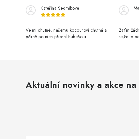
í
Kateřina Sedmikova
Ma
p
r
Velmi chutné, našemu kocourovi chutná a
Zatím žádn
v
pěkně po nich přibral hubeňour.
se,že to 
k
y
v
ý
Aktuální novinky a akce na 
p
i
s
u