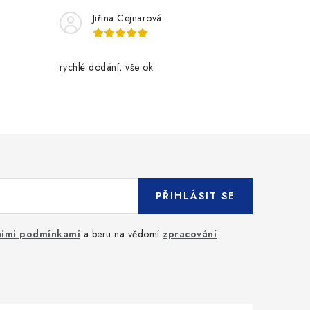
Jiřina Cejnarová
rychlé dodání, vše ok
PŘIHLÁSIT SE
ími podmínkami
a beru na vědomí
zpracování