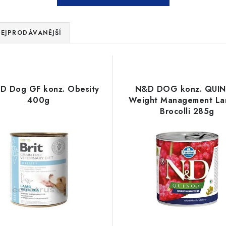
EJPRODÁVANĚJŠÍ
VD Dog GF konz. Obesity
N&D DOG konz. QUI
400g
Weight Management L
Brocolli 285g