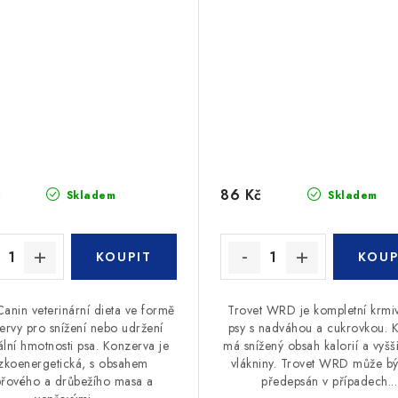
č
86 Kč
Skladem
Skladem
Canin veterinární dieta ve formě
Trovet WRD je kompletní krmi
ervy pro snížení nebo udržení
psy s nadváhou a cukrovkou. 
ální hmotnosti psa. Konzerva je
má snížený obsah kalorií a vyšš
zkoenergetická, s obsahem
vlákniny. Trovet WRD může bý
přového a drůbežího masa a
předepsán v případech...