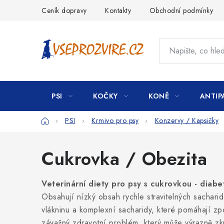
Přejít
Ceník dopravy
Kontakty
Obchodní podmínky
na
obsah
PSI
KOČKY
KONĚ
ANTIP
Domů
PSI
Krmivo pro psy
Konzervy / Kapsičky
Cukrovka / Obezita
Veterinární diety pro psy s cukrovkou - diabe
Obsahují nízký obsah rychle stravitelných sacharid
vlákninu a komplexní sacharidy, které pomáhají zpom
závažný zdravotní problém, který může výrazně zkrát