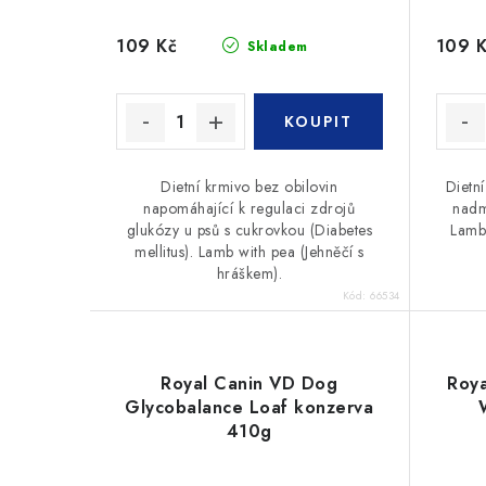
u
k
109 Kč
109 
Skladem
k
t
t
ů
ů
Dietní krmivo bez obilovin
Dietní
napomáhající k regulaci zdrojů
nadm
glukózy u psů s cukrovkou (Diabetes
Lamb 
mellitus). Lamb with pea (Jehněčí s
hráškem).
Kód:
66534
Royal Canin VD Dog
Roya
Glycobalance Loaf konzerva
410g