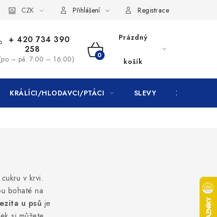
CZK
Přihlášení
Registrace
Prázdný
+ 420 734 390
258
NÁKUPNÍ
(po – pá: 7:00 – 16:00)
košík
KOŠÍK
KRÁLÍCI/HLODAVCI/PTÁCI
SLEVY
ZNAČKY
cukru v krvi.
sou bohaté na
zita u psů
je
nek si můžete