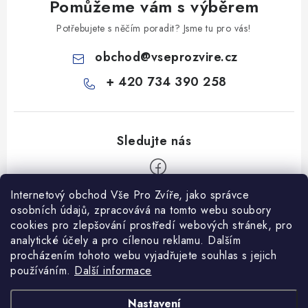
Pomůžeme vám s výběrem
Potřebujete s něčím poradit? Jsme tu pro vás!
obchod
@
vseprozvire.cz
+ 420 734 390 258
Internetový obchod Vše Pro Zvíře, jako správce
Z
osobních údajů, zpracovává na tomto webu soubory
á
cookies pro zlepšování prostředí webových stránek, pro
Informace pro Vás
analytické účely a pro cílenou reklamu. Dalším
p
procházením tohoto webu vyjadřujete souhlas s jejich
a
Ceník dopravy
používáním.
Další informace
t
Kontakty
í
Obchodní podmínky
Heuréka recenze
VseProZvire.cz 2011-2024
Nastavení