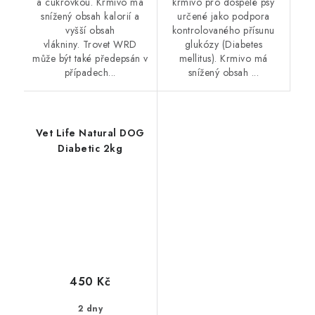
a cukrovkou. Krmivo má
krmivo pro dospělé psy
snížený obsah kalorií a
určené jako podpora
vyšší obsah
kontrolovaného přísunu
vlákniny. Trovet WRD
glukózy (Diabetes
může být také předepsán v
mellitus). Krmivo má
případech...
snížený obsah ...
Vet Life Natural DOG
Diabetic 2kg
450 Kč
2 dny