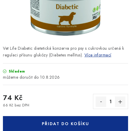
SLEVY
ZNAČKY
Ceník dopravy
Kontakty
Obchodní podmínky
Podmínky ochrany osobních údajů
Vet Life Diabetic
dietetická
konzerva pro
psy s cukrovkou urč
ená
k
regulaci pří
sunu glukó
zy (Diabetes mellitus).
Více informací
Skladem
10.8.2026
74 Kč
66 Kč bez DPH
Měrná cena:
PŘIDAT DO KOŠÍKU