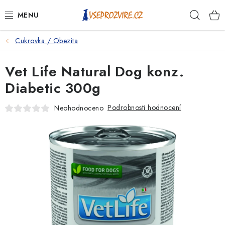
Přejít
Hleda
na
obsah
Cukrovka / Obezita
PSI
Vet Life Natural Dog konz.
KOČKY
Diabetic 300g
KONĚ
Podrobnosti hodnocení
Neohodnoceno
ANTIPARAZITIKA
PRO CHOVATELE
NA NEMOCI
KRÁLÍCI/HLODAVCI/PTÁCI