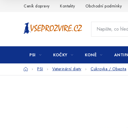
Přejít
Ceník dopravy
Kontakty
Obchodní podmínky
na
obsah
PSI
KOČKY
KONĚ
ANTIP
Domů
PSI
Veterinární diety
Cukrovka / Obezita