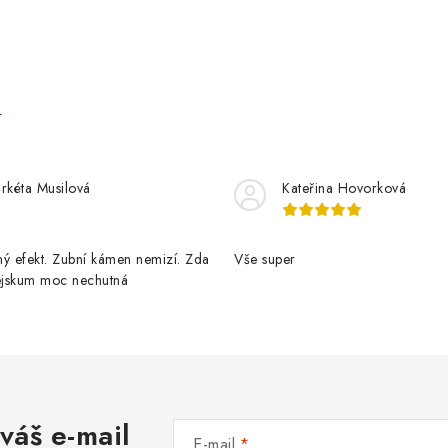
e
rkéta Musilová
Kateřina Hovorková
ý efekt. Zubní kámen nemizí. Zda
Vše super
pejskum moc nechutná
váš e-mail
E-mail