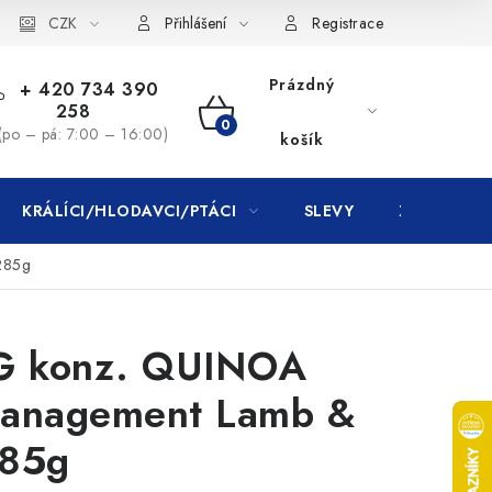
CZK
Přihlášení
Registrace
Prázdný
+ 420 734 390
258
NÁKUPNÍ
(po – pá: 7:00 – 16:00)
košík
KOŠÍK
KRÁLÍCI/HLODAVCI/PTÁCI
SLEVY
ZNAČKY
285g
 konz. QUINOA
anagement Lamb &
285g