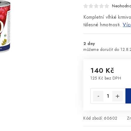
Neohodn
Kompletní vlhké krmiv
tělesné hmotnosti.
Víc
2 dny
12.8
140 Kč
125 Kč bez DPH
Měrná cena:
Kód zboží:
60602
Z