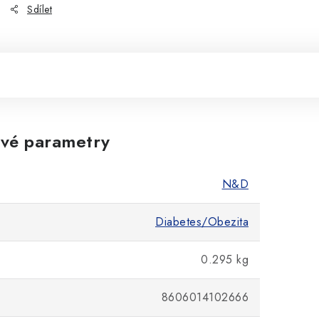
Sdílet
vé parametry
N&D
Diabetes/Obezita
0.295 kg
8606014102666