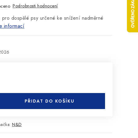
Podrobnosti hodnocení
oceno
o pro dospělé psy určené ke snížení nadměrné
e informací
.2026
PŘIDAT DO KOŠÍKU
načka:
N&D