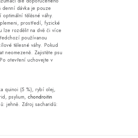
onzumaci dle doporučeného
 denní dávka je pouze
í optimální tělěsné váhy.
plemeni, prostředí, fyzické
 lze rozdělit na dvě či více
předchozí používanou
ílové tělesné váhy. Pokud
vat neomezeně. Zajistěte psu
 Po otevření uchovejte v
a quinoi (5 %), rybí olej,
rid, psylium,
chondroitin
nů: jehně. Zdroj sacharidů: