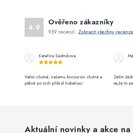
Ověřeno zákazníky
4.9
959
recenzí.
Zobrazit všechny recenz
Kateřina Sedmikova
Ma
Velmi chutné, našemu kocourovi chutná a
Zatím žádn
pěkně po nich přibral hubeňour.
se,že to 
Aktuální novinky a akce na 