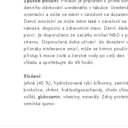
Způsob použití:
Produkt je připraven k přímé k
denního dávkování uvedeného v tabulce. Uvedená
orientační a může se měnit v závislosti na dosažen
Denní množství se může měnit také v závislosti na 
námaze, dispozici a zdravotním stavu. Denní dávku
porcí. Je doporučeno ze začátku míchat N&D s 
stravou. Doporučená doba užívání: do dosažení c
příznaky intolerance zmizí, může se krmivo použí
přístup k misce čisté a čerstvé vody po celý den.
chladu a spotřebujte do 48 hodin.
Složení:
Jehně (40 %), hydrolizované rybí bílkoviny, semínk
brokolice, chřest, fruktooligosacharidy, cholin chlo
sulfát,
glukosamin
, vitamíny, minerály. Zdroj protei
semínka quinoi.