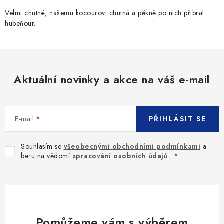
r
v
Velmi chutné, našemu kocourovi chutná a pěkně po nich přibral
hubeňour.
k
y
v
ý
p
Aktuální novinky a akce na váš e-mail
i
s
u
E-mail
PŘIHLÁSIT SE
Souhlasím se
všeobecnými obchodními podmínkami
a
beru na vědomí
zpracování osobních údajů
.
Pomůžeme vám s výběrem