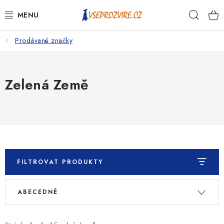
Přejít
Hleda
na
obsah
Prodávané značky
PSI
KOČKY
Zelená Země
KONĚ
ANTIPARAZITIKA
PRO CHOVATELE
FILTROVAT PRODUKTY
NA NEMOCI
V
Ř
ABECEDNĚ
ý
a
KRÁLÍCI/HLODAVCI/PTÁCI
p
z