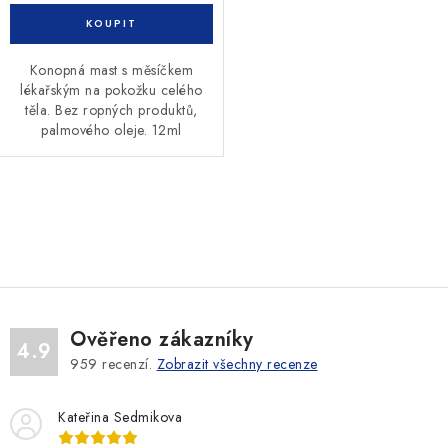
Konopná mast s měsíčkem
lékařským na pokožku celého
těla. Bez ropných produktů,
palmového oleje. 12ml
O
v
l
á
d
Ověřeno zákazníky
a
4.9
959
recenzí.
Zobrazit všechny recenze
c
í
Kateřina Sedmikova
p