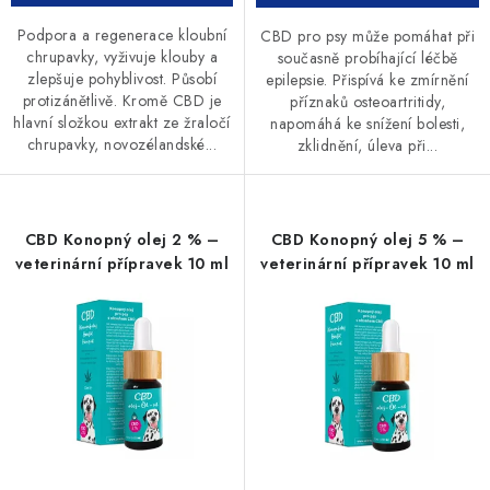
Podpora a regenerace kloubní
CBD pro psy může pomáhat při
chrupavky, vyživuje klouby a
současně probíhající léčbě
zlepšuje pohyblivost. Působí
epilepsie. Přispívá ke zmírnění
protizánětlivě. Kromě CBD je
příznaků osteoartritidy,
hlavní složkou extrakt ze žraločí
napomáhá ke snížení bolesti,
chrupavky, novozélandské...
zklidnění, úleva při...
CBD Konopný olej 2 % –
CBD Konopný olej 5 % –
veterinární přípravek 10 ml
veterinární přípravek 10 ml