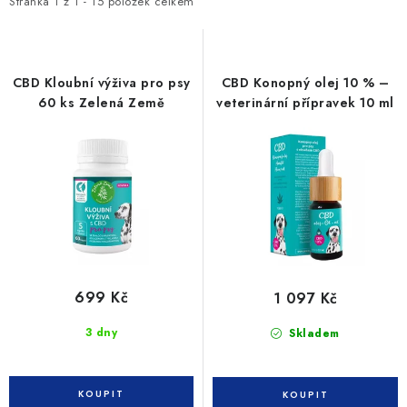
i
e
SLEVY
Stránka
1
z
1
-
15
položek celkem
s
n
ZNAČKY
p
í
r
p
CBD Kloubní výživa pro psy
CBD Konopný olej 10 % –
Ceník dopravy
Kontakty
Obchodní podmínky
o
r
60 ks Zelená Země
veterinární přípravek 10 ml
d
o
Podmínky ochrany osobních údajů
u
d
k
u
t
k
ů
t
ů
699 Kč
1 097 Kč
3 dny
Skladem