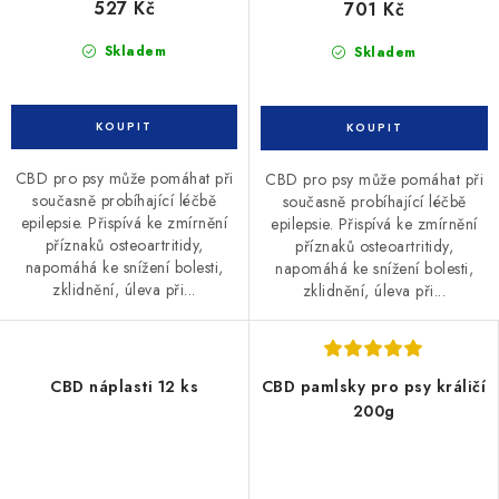
527 Kč
701 Kč
Skladem
Skladem
CBD pro psy může pomáhat při
CBD pro psy může pomáhat při
současně probíhající léčbě
současně probíhající léčbě
epilepsie. Přispívá ke zmírnění
epilepsie. Přispívá ke zmírnění
příznaků osteoartritidy,
příznaků osteoartritidy,
napomáhá ke snížení bolesti,
napomáhá ke snížení bolesti,
zklidnění, úleva při...
zklidnění, úleva při...
CBD náplasti 12 ks
CBD pamlsky pro psy králičí
200g