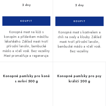
2 dny
2 dny
Konopná mast na kůži s
Konopná mast s kostivalem a
konopím a přídavkem měsíčku
chili na svaly a klouby. Základ
lékařského. Základ masti tvoří
masti tvoří přírodní lanolin,
přírodní lanolin, bambucké
bambucké máslo a včelí vosk.
máslo a včelí vosk. Bez vazelíny.
Bez vazelíny.
Mast promašťuje a regeneruje.
Konopné pamlsky pro koně
Konopné pamlsky pro psy
s mrkví 500 g
králičí 200 g