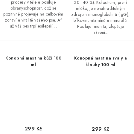
procesy v těle a posiluje
30–40 %). Kolostrum, první
obranyschopnost, což se
mléko, je nenahraditelným
pozitivně projevuje na celkovém
zdrojem imunoglobulinů (IgG),
zdraví a vitalitě vašeho psa. Ať
bílkovin, vitamínů a minerálů.
už váš pes trpí epilepsií,...
Posiluje imunitu, zlepšuje
trávení...
Konopná mast na kůži 100
Konopná mast na svaly a
ml
klouby 100 ml
299 Kč
299 Kč