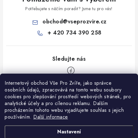
Potřebujete s něčím poradit? Jsme tu pro vás!
obchod
@
vseprozvire.cz
+ 420 734 390 258
Internetový obchod Vše Pro Zvíře, jako správce
Z
osobních údajů, zpracovává na tomto webu soubory
á
cookies pro zlepšování prostředí webových stránek, pro
Informace pro Vás
analytické účely a pro cílenou reklamu. Dalším
p
procházením tohoto webu vyjadřujete souhlas s jejich
a
Ceník dopravy
používáním.
Další informace
t
Kontakty
í
Obchodní podmínky
Heuréka recenze
VseProZvire.cz 2011-2024
Nastavení
VetPlus
Obchodní podmínky