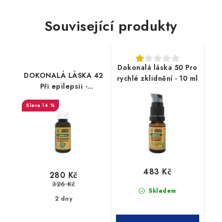
Související produkty
Dokonalá láska 50 Pro
DOKONALÁ LÁSKA 42
rychlé zklidnění - 10 ml
Při epilepsii -
podpůrný olej 30 ml
14 %
483 Kč
280 Kč
326 Kč
Skladem
2 dny