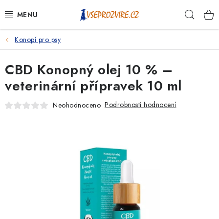
Přejít
Hleda
na
obsah
Konopí pro psy
PSI
CBD Konopný olej 10 % –
KOČKY
veterinární přípravek 10 ml
KONĚ
Podrobnosti hodnocení
Neohodnoceno
ANTIPARAZITIKA
PRO CHOVATELE
NA NEMOCI
KRÁLÍCI/HLODAVCI/PTÁCI