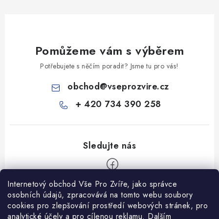
Pomůžeme vám s výběrem
Potřebujete s něčím poradit? Jsme tu pro vás!
obchod
@
vseprozvire.cz
+ 420 734 390 258
Internetový obchod Vše Pro Zvíře, jako správce
Z
osobních údajů, zpracovává na tomto webu soubory
á
cookies pro zlepšování prostředí webových stránek, pro
Informace pro Vás
analytické účely a pro cílenou reklamu. Dalším