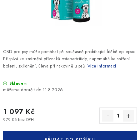
SLEVY
ZNAČKY
Ceník dopravy
Kontakty
Obchodní podmínky
Podmínky ochrany osobních údajů
CBD pro psy může pomáhat při současně probíhající léčbě epilepsie.
Přispívá ke zmírnění příznaků osteoartritidy, napomáhá ke snížení
bolesti, zklidnění, úleva při rakovině u psů.
Více informací
Skladem
11.8.2026
1 097 Kč
979 Kč bez DPH
Měrná cena:
PŘIDAT DO KOŠÍKU