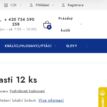
CZK
Přihlášení
Registrace
Prázdný
+ 420 734 390
258
NÁKUPNÍ
(po – pá: 7:00 – 16:00)
košík
KOŠÍK
KRÁLÍCI/HLODAVCI/PTÁCI
SLEVY
ZNAČKY
sti 12 ks
Podrobnosti hodnocení
oceno
ešení lokální bolesti.
Více informací