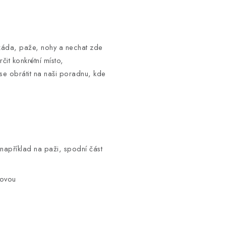
 - záda, paže, nohy a nechat zde
čit konkrétní místo,
se obrátit na naši poradnu, kde
(například na paži, spodní část
novou