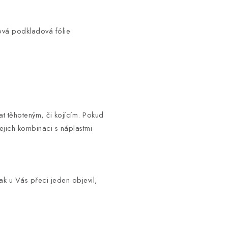
ová podkladová fólie
 těhoteným, či kojícím. Pokud
jejich kombinaci s náplastmi
k u Vás přeci jeden objevil,