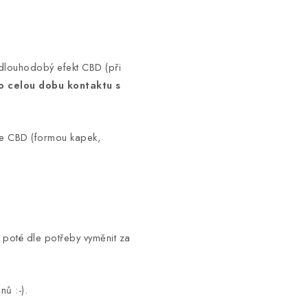
t dlouhodobý efekt CBD (při
o celou dobu kontaktu s
kace CBD (formou
kapek,
poté dle potřeby vyměnit za
nů :-).