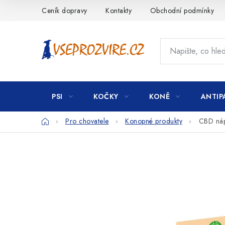
Přejít
Ceník dopravy
Kontakty
Obchodní podmínky
na
obsah
PSI
KOČKY
KONĚ
ANTIP
Domů
Pro chovatele
Konopné produkty
CBD nápl