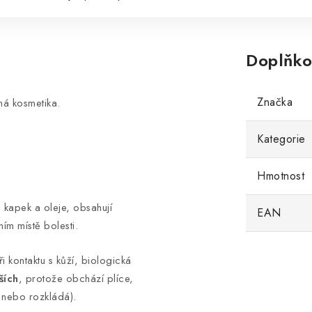
Doplňko
Značka
ná kosmetika.
Kategorie
Hmotnost
 kapek a oleje, obsahují
EAN
ím místě bolesti.
i kontaktu s kůží, biologická
ších
, protože obchází plíce,
e nebo rozkládá).