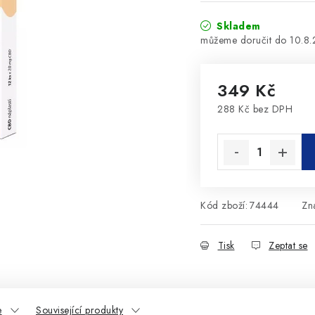
Skladem
10.8
349 Kč
288 Kč bez DPH
Měrná cena:
Kód zboží:
74444
Zn
Tisk
Zeptat se
e
Související produkty