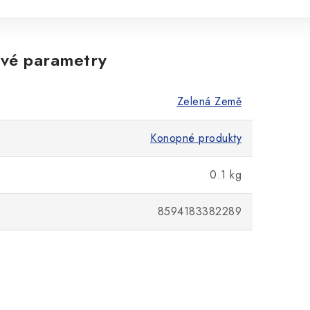
vé parametry
Zelená Země
Konopné produkty
0.1 kg
8594183382289