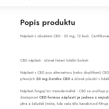
Popis produktu
Náplasti s obsahem CBD - 20 mg, 12 kusů. Certifikova
CBD náplasti - účinné řešení lokální bolesti
Náplasti s CBD jsou alternativou (nebo doplňkem) CBD
přesných
20 mg čistého CBD
a účinně působí v lokáln
Náplasti fungují tzv. transdermálně - CBD se uvolňuje př
dostupnost
CBD formou náplasti je jednou z nejvyš
játra a žaludek (místa, kde vaše tělo kanabinoid filtruj