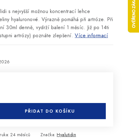
lidi s nejvyšší možnou koncentrací lehce
eliny hyaluronové. Výrazně pomáhá při artróze. Při
 30ml denně, vydrží balení 1 měsíc. Již po 14ti
 stupni artrózy) poznáte zlepšení.
Více informací
.2026
PŘIDAT DO KOŠÍKU
ruka
:
24 měsíců
Značka:
Hyalutidin