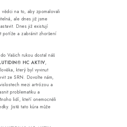
 vědci na to, aby zpomalovali
telná, ale dnes již jsme
tavit. Dnes již existují
t potíže a zabránit zhoršení
do Vašich rukou dostal náš
LUTIDIN® HC AKTIV
,
věka, který byl vyvinut
evit ze SRN. Dovolte nám,
islostech mezi artrózou a
snit problematiku a
noho lidí, kteří onemocněli
edky. Jistě tato kúra může