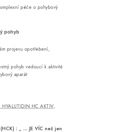
komplexní péče o pohybový
ný pohyb
ém projevu opotřebení,
tný pohyb vedoucí k aktivitě
ybový aparát
ku HYALUTIDIN HC AKTIV,
CK) : „ … JE VÍC než jen