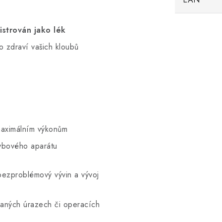
strován jako lék
do zdraví vašich kloubů
 maximálním výkonům
ybového aparátu
ezproblémový vývin a vývoj
aných úrazech či operacích