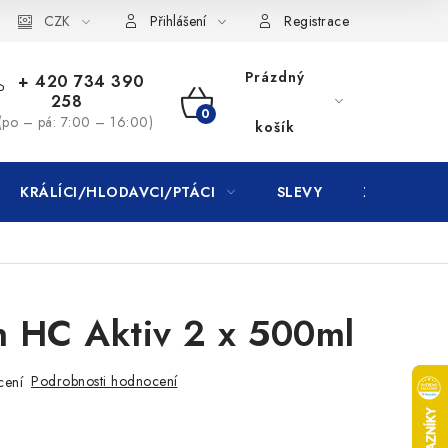
CZK
Přihlášení
Registrace
Prázdný
+ 420 734 390
258
NÁKUPNÍ
(po – pá: 7:00 – 16:00)
košík
KOŠÍK
KRÁLÍCI/HLODAVCI/PTÁCI
SLEVY
ZNAČKY
n HC Aktiv 2 x 500ml
Podrobnosti hodnocení
cení