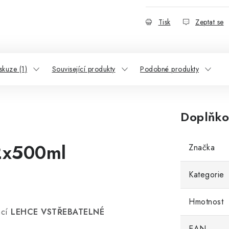
Tisk
Zeptat se
skuze (1)
Související produkty
Podobné produkty
Doplňko
 2x500ml
Značka
Kategorie
Hmotnost
ací
LEHCE VSTŘEBATELNÉ
EAN