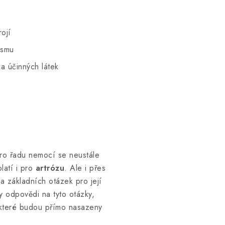
rojí
ismu
a účinných látek
pro řadu nemocí se neustále
latí i pro
artrózu
. Ale i přes
a základních otázek pro její
y odpovědi na tyto otázky,
 které budou přímo nasazeny