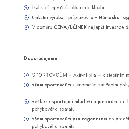
Nahradí injekční aplikaci do kloubu
Unikátní výroba - přípravek je v
Německu regi
V poměru
CENA/ÚČINEK
nejlepší investice 
Doporučujeme:
– Aktivní síla – k stabilním
SPORTOVCŮM
všem sportovcům
s enormním zatížením poh
veškeré sportující mládeži a juniorům
pro b
pohybového aparátu
všem sportovcům pro regeneraci
po proděl
pohybového aparátu