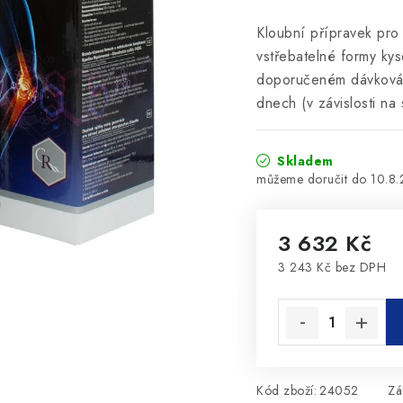
Kloubní přípravek pro 
vstřebatelné formy kys
doporučeném dávkování
dnech (v závislosti na
Skladem
10.8
3 632 Kč
3 243 Kč bez DPH
Měrná cena:
Kód zboží:
24052
Zá