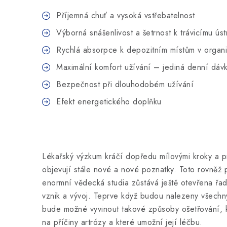
Příjemná chuť a vysoká vstřebatelnost
Výborná snášenlivost a šetrnost k trávicímu úst
Rychlá absorpce k depozitním místům v organ
Maximální komfort užívání – jediná denní dávk
Bezpečnost při dlouhodobém užívání
Efekt energetického doplňku
Lékařský výzkum kráčí dopředu mílovými kroky a 
objevují stále nové a nové poznatky. Toto rovněž p
enormní vědecká studia zůstává ještě otevřena řad
vznik a vývoj. Teprve když budou nalezeny všechn
bude možné vyvinout takové způsoby ošetřování,
na příčiny artrózy a které umožní její léčbu.