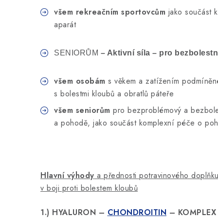
všem rekreačním sportovcům
jako součást 
aparát
SENIORŮM
– Aktivní síla – pro bezbolest
všem osobám
s věkem a zatížením podmíněn
s bolestmi kloubů a obratlů páteře
všem seniorům
pro bezproblémový a bezboles
a pohodě, jako součást komplexní péče o poh
Hlavní výhody
a přednosti potravinového doplň
v boji proti bolestem kloubů
1.) HYALURON –
CHONDROITIN
– KOMPLEX (H