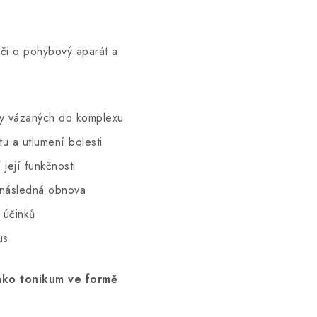
éči o pohybový aparát a
vy vázaných do komplexu
tu a utlumení bolesti
 její funkčnosti
 následná obnova
ú­činků
mus
jako tonikum ve formě