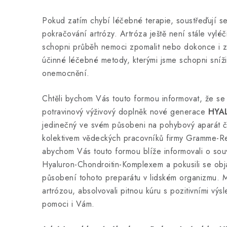
Pokud zatím chybí léčebné terapie, soustřeďují se
pokračování artrózy. Artróza ještě není stále vyléči
schopni průběh nemoci zpomalit nebo dokonce i zas
účinné léčebné metody, kterými jsme schopni sníži
onemocnění.
Chtěli bychom Vás touto formou informovat, že se 
potravinový výživový doplněk nové generace
HYA
jedinečný ve svém působeni na pohybový aparát člo
kolektivem vědeckých pracovníků firmy Gramme-R
abychom Vás touto formou blíže informovali o souv
Hyaluron-Chondroitin-Komplexem a pokusili se obja
působení tohoto preparátu v lidském organizmu. M
artrózou, absolvovali pitnou kúru s pozitivními výsl
pomoci i Vám.