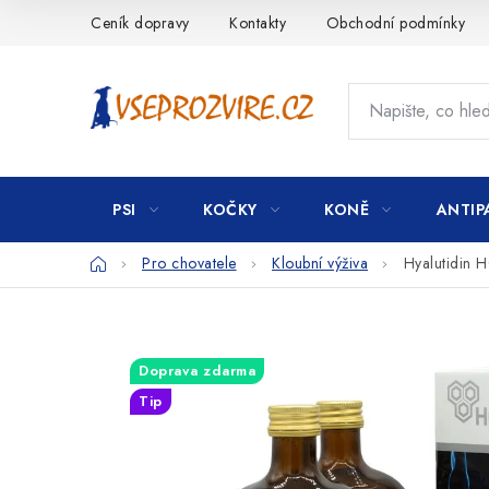
Přejít
Ceník dopravy
Kontakty
Obchodní podmínky
na
obsah
PSI
KOČKY
KONĚ
ANTIP
Domů
Pro chovatele
Kloubní výživa
Hyalutidin 
Doprava zdarma
Tip