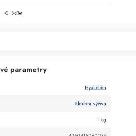
Sdílet
vé parametry
Hyalutidin
Kloubní výživa
1 kg
4260415060105