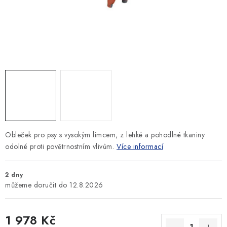
SLEVY
ZNAČKY
Ceník dopravy
Kontakty
Obchodní podmínky
Podmínky ochrany osobních údajů
Obleček pro psy s vysokým límcem, z lehké a pohodlné tkaniny
odolné proti povětrnostním vlivům.
Více informací
2 dny
12.8.2026
1 978 Kč