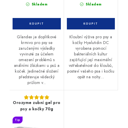
Skladem
Skladem
Glandex je doplňkové
Kloubní výživa pro psy a
krmivo pro psy se
kočky Hyalutidin DC
zaručenými výsledky
vyrobena pomocí
vyvinuté za účelem
bakteriálních kultur
omezení problémů s
zajišťující její maximální
análními žlázkami u psů a
vstřebatelnost do kloubů,
koček. Jedinečné složení
postaví vašeho psa i kočku
představuje vědecký
opět na nohy....
průlom v...
Orozyme zubní gel pro
psy a kočky 70g
Tip