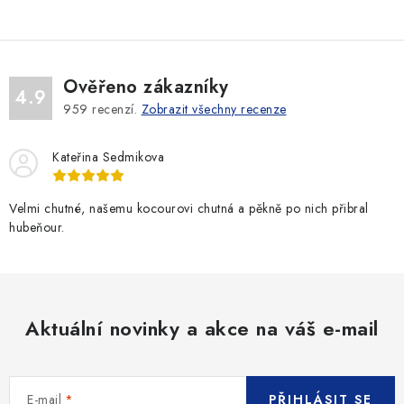
Ověřeno zákazníky
4.9
959
recenzí.
Zobrazit všechny recenze
Kateřina Sedmikova
Velmi chutné, našemu kocourovi chutná a pěkně po nich přibral
hubeňour.
Aktuální novinky a akce na váš e-mail
E-mail
PŘIHLÁSIT SE