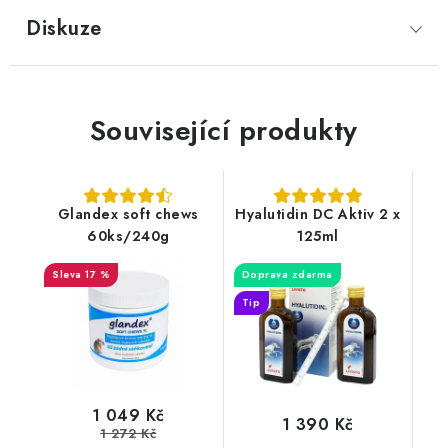
Diskuze
Související produkty
Glandex soft chews
Hyalutidin DC Aktiv 2 x
60ks/240g
125ml
17 %
Doprava zdarma
Tip
1 049 Kč
1 390 Kč
1 272 Kč