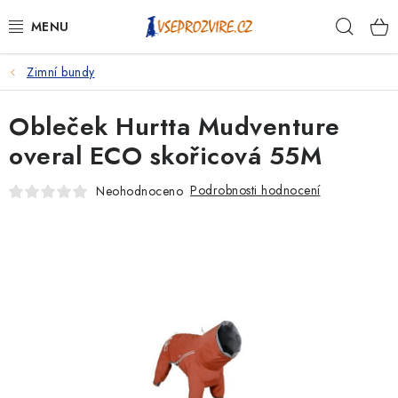
Přejít
Hleda
na
obsah
Zimní bundy
PSI
Obleček Hurtta Mudventure
KOČKY
overal ECO skořicová 55M
KONĚ
Podrobnosti hodnocení
Neohodnoceno
ANTIPARAZITIKA
PRO CHOVATELE
NA NEMOCI
KRÁLÍCI/HLODAVCI/PTÁCI