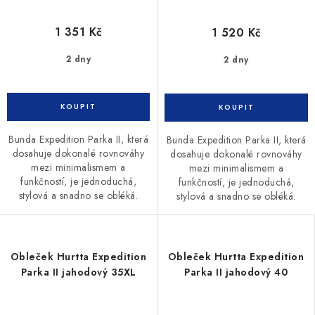
1 351 Kč
1 520 Kč
2 dny
2 dny
Bunda Expedition Parka II, která
Bunda Expedition Parka II, která
dosahuje dokonalé rovnováhy
dosahuje dokonalé rovnováhy
mezi minimalismem a
mezi minimalismem a
funkčností, je jednoduchá,
funkčností, je jednoduchá,
stylová a snadno se obléká.
stylová a snadno se obléká.
Obleček Hurtta Expedition
Obleček Hurtta Expedition
Parka II jahodový 35XL
Parka II jahodový 40