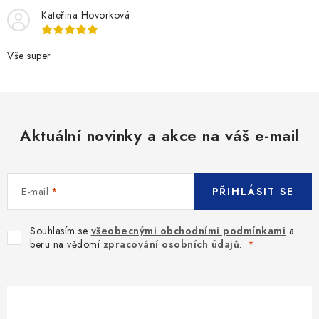
í
v
Kateřina Hovorková
ý
p
Vše super
i
s
u
Aktuální novinky a akce na váš e-mail
E-mail
PŘIHLÁSIT SE
Souhlasím se
všeobecnými obchodními podmínkami
a
beru na vědomí
zpracování osobních údajů
.