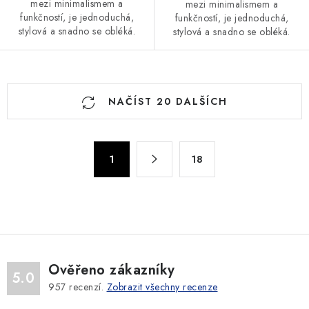
mezi minimalismem a
mezi minimalismem a
funkčností, je jednoduchá,
funkčností, je jednoduchá,
stylová a snadno se obléká.
stylová a snadno se obléká.
O
NAČÍST 20 DALŠÍCH
v
l
á
S
d
1
18
t
a
r
c
á
n
í
k
p
o
r
v
v
Ověřeno zákazníky
5.0
á
k
957
recenzí.
Zobrazit všechny recenze
n
y