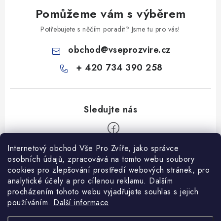
Pomůžeme vám s výběrem
Potřebujete s něčím poradit? Jsme tu pro vás!
obchod
@
vseprozvire.cz
+ 420 734 390 258
Internetový obchod Vše Pro Zvíře, jako správce
Z
osobních údajů, zpracovává na tomto webu soubory
á
cookies pro zlepšování prostředí webových stránek, pro
Informace pro Vás
analytické účely a pro cílenou reklamu. Dalším
p
procházením tohoto webu vyjadřujete souhlas s jejich
a
Ceník dopravy
používáním.
Další informace
t
Kontakty