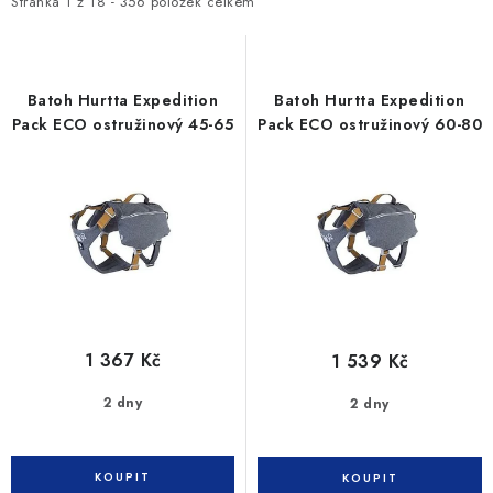
i
e
SLEVY
Stránka
1
z
18
-
356
položek celkem
s
n
ZNAČKY
p
í
r
p
Batoh Hurtta Expedition
Batoh Hurtta Expedition
Ceník dopravy
Kontakty
Obchodní podmínky
o
r
Pack ECO ostružinový 45-65
Pack ECO ostružinový 60-80
d
o
Podmínky ochrany osobních údajů
u
d
k
u
t
k
ů
t
ů
1 367 Kč
1 539 Kč
2 dny
2 dny