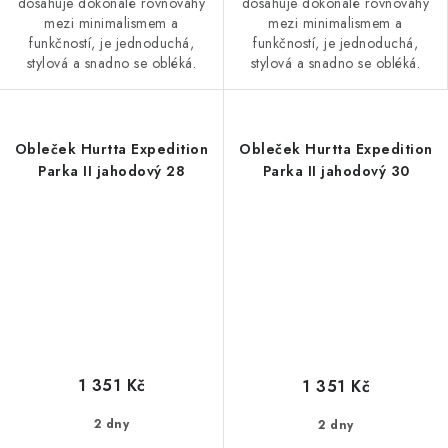
dosahuje dokonalé rovnováhy
dosahuje dokonalé rovnováhy
mezi minimalismem a
mezi minimalismem a
funkčností, je jednoduchá,
funkčností, je jednoduchá,
stylová a snadno se obléká.
stylová a snadno se obléká.
Obleček Hurtta Expedition
Obleček Hurtta Expedition
Parka II jahodový 28
Parka II jahodový 30
1 351 Kč
1 351 Kč
2 dny
2 dny