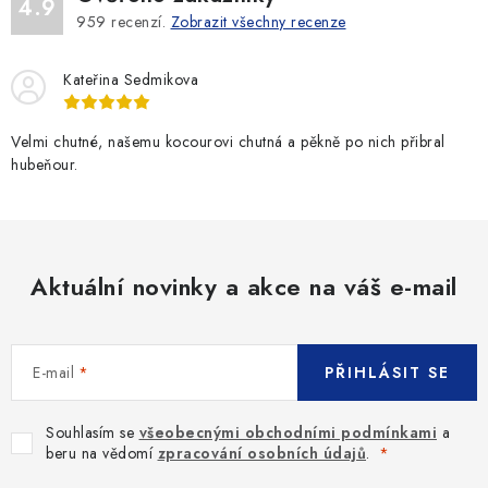
4.9
959
recenzí.
Zobrazit všechny recenze
Kateřina Sedmikova
Velmi chutné, našemu kocourovi chutná a pěkně po nich přibral
hubeňour.
Aktuální novinky a akce na váš e-mail
E-mail
PŘIHLÁSIT SE
Souhlasím se
všeobecnými obchodními podmínkami
a
beru na vědomí
zpracování osobních údajů
.