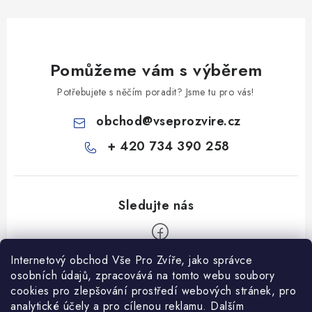
Pomůžeme vám s výběrem
Potřebujete s něčím poradit? Jsme tu pro vás!
obchod
@
vseprozvire.cz
+ 420 734 390 258
Internetový obchod Vše Pro Zvíře, jako správce
Z
osobních údajů, zpracovává na tomto webu soubory
á
cookies pro zlepšování prostředí webových stránek, pro
Informace pro Vás
analytické účely a pro cílenou reklamu. Dalším
p