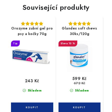
Související produkty
Orozyme zubní gel pro
Glandex soft chews
psy a kočky 70g
30ks/120g
Tip
10 %
599 Kč
243 Kč
672 Kč
Skladem
Skladem