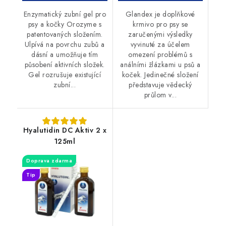
Enzymatický zubní gel pro
Glandex je doplňkové
psy a kočky Orozyme s
krmivo pro psy se
patentovaných složením.
zaručenými výsledky
Ulpívá na povrchu zubů a
vyvinuté za účelem
dásní a umožňuje tím
omezení problémů s
působení aktivních složek.
análními žlázkami u psů a
Gel rozrušuje existující
koček. Jedinečné složení
zubní...
představuje vědecký
průlom v...
Hyalutidin DC Aktiv 2 x
125ml
Doprava zdarma
Tip