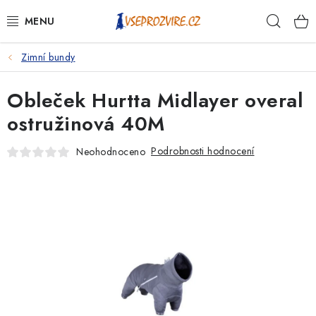
Přejít
Hleda
na
obsah
Zimní bundy
PSI
Obleček Hurtta Midlayer overal
KOČKY
ostružinová 40M
KONĚ
Podrobnosti hodnocení
Neohodnoceno
ANTIPARAZITIKA
PRO CHOVATELE
NA NEMOCI
KRÁLÍCI/HLODAVCI/PTÁCI