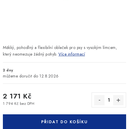
SLEVY
ZNAČKY
Ceník dopravy
Kontakty
Obchodní podmínky
Podmínky ochrany osobních údajů
Měkký, pohodlný a flexibilní obleček pro psy s vysokým límcem,
který neomezuje žádný pohyb.
Více informací
2 dny
12.8.2026
2 171 Kč
1 794 Kč bez DPH
Měrná cena:
PŘIDAT DO KOŠÍKU