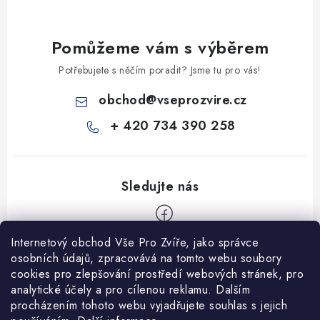
Pomůžeme vám s výběrem
Potřebujete s něčím poradit? Jsme tu pro vás!
obchod
@
vseprozvire.cz
+ 420 734 390 258
Internetový obchod Vše Pro Zvíře, jako správce
Z
osobních údajů, zpracovává na tomto webu soubory
á
cookies pro zlepšování prostředí webových stránek, pro
Informace pro Vás
analytické účely a pro cílenou reklamu. Dalším
p
procházením tohoto webu vyjadřujete souhlas s jejich
a
Ceník dopravy