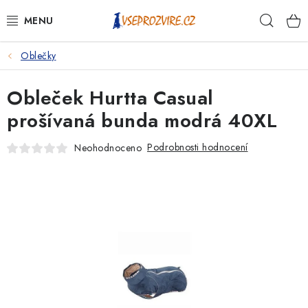
Přejít
Hleda
na
obsah
Oblečky
PSI
Obleček Hurtta Casual
KOČKY
prošívaná bunda modrá 40XL
KONĚ
Podrobnosti hodnocení
Neohodnoceno
ANTIPARAZITIKA
PRO CHOVATELE
NA NEMOCI
KRÁLÍCI/HLODAVCI/PTÁCI