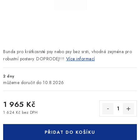
SLEVY
ZNAČKY
Ceník dopravy
Kontakty
Obchodní podmínky
Podmínky ochrany osobních údajů
Bunda pro krátkosrsté psy nebo psy bez srsti, vhodná zejména pro
robustní postavy. DOPRODEJ!!!
Více informací
2 dny
10.8.2026
1 965 Kč
1 624 Kč bez DPH
Měrná cena:
PŘIDAT DO KOŠÍKU