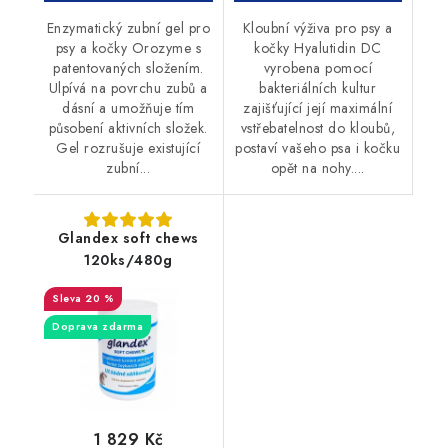
Enzymatický zubní gel pro
Kloubní výživa pro psy a
psy a kočky Orozyme s
kočky Hyalutidin DC
patentovaných složením.
vyrobena pomocí
Ulpívá na povrchu zubů a
bakteriálních kultur
dásní a umožňuje tím
zajišťující její maximální
působení aktivních složek.
vstřebatelnost do kloubů,
Gel rozrušuje existující
postaví vašeho psa i kočku
zubní...
opět na nohy....
Glandex soft chews
120ks/480g
20 %
Doprava zdarma
1 829 Kč