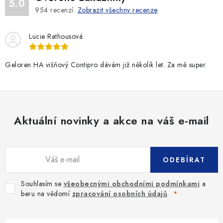
5.0
954
recenzí.
Zobrazit všechny recenze
Lucie Rathousová
Geloren HA višňový Contipro dávám již několik let. Za mě super.
Aktuální novinky a akce na váš e-mail
ODEBÍRAT
Souhlasím se
všeobecnými obchodními podmínkami
a
beru na vědomí
zpracování osobních údajů
.