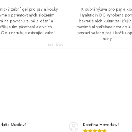
tický zubní gel pro psy a kočky
Kloubní výživa pro psy a ko
me s patentovaných složením.
Hyalutidin DC vyrobena po
vá na povrchu zubů a dásní a
bakteriálních kultur zajišťující
žňuje tím působení aktivních
maximální vstřebatelnost do k
 Gel rozrušuje existující zubní...
postaví vašeho psa i kočku op
nohy....
Kód:
15392
e
rkéta Musilová
Kateřina Hovorková