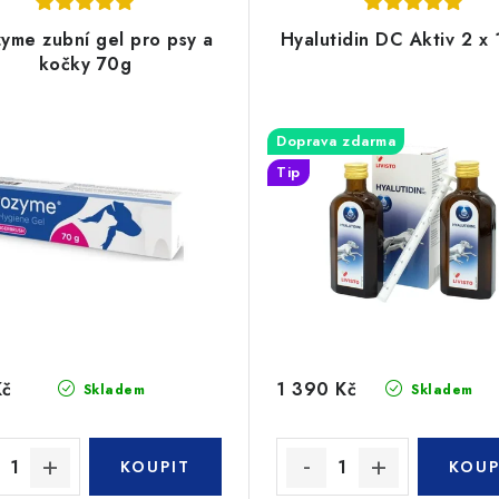
yme zubní gel pro psy a
Hyalutidin DC Aktiv 2 x
kočky 70g
Doprava zdarma
Tip
Kč
1 390 Kč
Skladem
Skladem