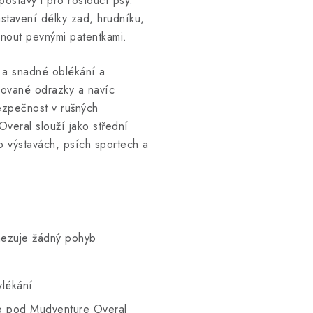
 postavy i pro rostoucí psy.
astavení délky zad, hrudníku,
hnout pevnými patentkami.
 a snadné oblékání a
rované odrazky a navíc
bezpečnost v rušných
Overal slouží jako střední
po výstavách, psích sportech a
omezuje žádný pohyb
vlékání
šlo pod Mudventure Overal