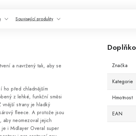
e
Související produkty
Doplňko
Značka
tvení a navržený tak, aby se
Kategorie
ní ho před chladnějším
bený z lehké, funkční směsi
Hmotnost
 vnější strany je hladký
akárový fleece. A protože jsou
EAN
k, aby neomezoval jejich
 je i Midlayer Overal super