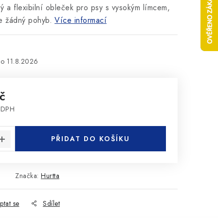
 a flexibilní obleček pro psy s vysokým límcem,
e žádný pohyb.
Více informací
11.8.2026
č
z DPH
:
PŘIDAT DO KOŠÍKU
Značka:
Hurtta
ptat se
Sdílet