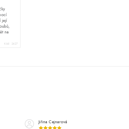
čky
mocí
 její
loubů,
ět na
Kód:
2427
Jiřina Cejnarová