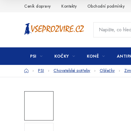
Přejít
Ceník dopravy
Kontakty
Obchodní podmínky
na
obsah
PSI
KOČKY
KONĚ
ANTIP
Domů
PSI
Chovatelské potřeby
Oblečky
Zim