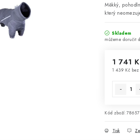
Měkký, pohodlný
který neomezuj
Skladem
1 741 K
1 439 Kč be
Měrná cena
Kód zboží:
78657
Tisk
Ze