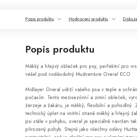
Popis produktu
Hodnocení produktu
Diskuz
Popis produktu
Měkký a hřejivý obleček pro psy, perfektní pro vrs
vešel pod voděodolný Mudventure Overal ECO.
Midlayer Overal udrží vašeho psa v teple a ochrá
počasím. Tento mezisezónní a zimní obleček, vyro
žerzeje a žakáru, je měkký, flexibilní a pohodlný. Z
technický úplet na vnitřní straně měkký a hřejivý ž
psi stále v pohybu, overal je speciálně navržen ta
přirozený pohyb. Stejně jako všechny oděvy Hurtta