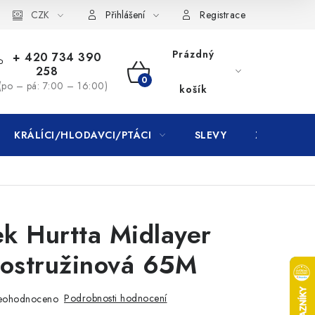
CZK
Přihlášení
Registrace
Prázdný
+ 420 734 390
258
NÁKUPNÍ
(po – pá: 7:00 – 16:00)
košík
KOŠÍK
KRÁLÍCI/HLODAVCI/PTÁCI
SLEVY
ZNAČKY
k Hurtta Midlayer
 ostružinová 65M
Podrobnosti hodnocení
eohodnoceno