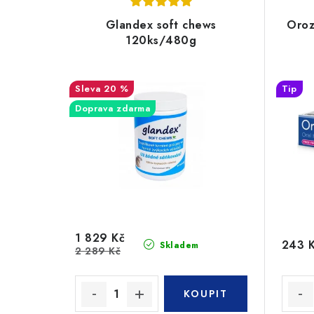
Glandex soft chews
Oroz
120ks/480g
20 %
Tip
Doprava zdarma
1 829 Kč
243 
Skladem
2 289 Kč