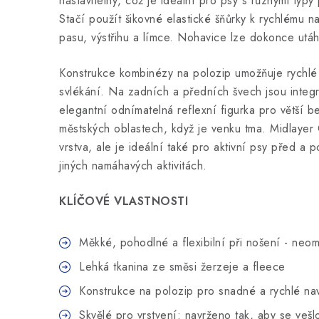
nastavitelný, což je ideální pro psy s různými typy
Stačí použít šikovné elastické šňůrky k rychlému n
pasu, výstřihu a límce. Nohavice lze dokonce utá
Konstrukce kombinézy na polozip umožňuje rychlé
svlékání. Na zadních a předních švech jsou integ
elegantní odnímatelná reflexní figurka pro větší 
městských oblastech, když je venku tma. Midlayer 
vrstva, ale je ideální také pro aktivní psy před a 
jiných namáhavých aktivitách.
KLÍČOVÉ VLASTNOSTI
Měkké, pohodlné a flexibilní při nošení - ne
Lehká tkanina ze směsi žerzeje a fleece
Konstrukce na polozip pro snadné a rychlé na
Skvělé pro vrstvení: navrženo tak, aby se ve