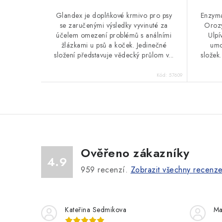
Glandex je doplňkové krmivo pro psy
Enzyma
se zaručenými výsledky vyvinuté za
Orozy
účelem omezení problémů s análními
Ulpí
žlázkami u psů a koček. Jedinečné
umo
složení představuje vědecký průlom v...
složek.
Kód:
57609
Ověřeno zákazníky
4.9
959
recenzí.
Zobrazit všechny recenz
Kateřina Sedmikova
Ma